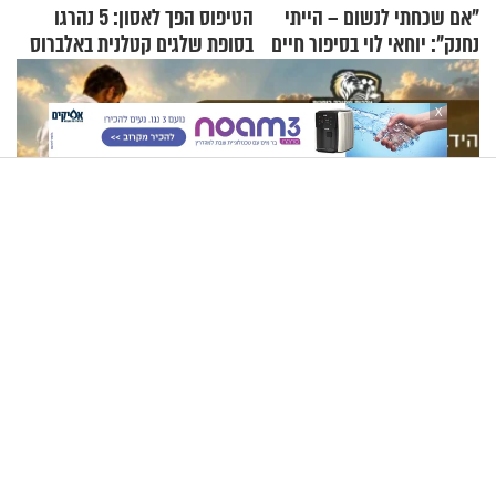
"אם שכחתי לנשום – הייתי
הטיפוס הפך לאסון: 5 נהרגו
נחנק": יוחאי לוי בסיפור חיים
בסופת שלגים קטלנית באלברוס
מעורר השראה
X
מזוזות, ציציות וספרים מחזקים: המיזם שיביא שמירה רוחנית
לאלפי חיילי צה"ל