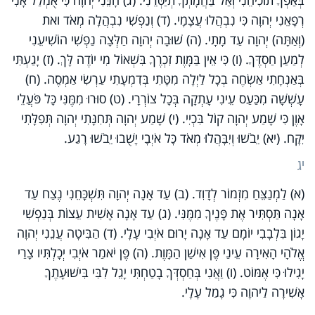
רְפָאֵנִי יְהוָה כִּי נִבְהֲלוּ עֲצָמָי. (ד) וְנַפְשִׁי נִבְהֲלָה מְאֹד ואת
(וְאַתָּה) יְהוָה עַד מָתָי. (ה) שׁוּבָה יְהוָה חַלְּצָה נַפְשִׁי הוֹשִׁיעֵנִי
לְמַעַן חַסְדֶּךָ. (ו) כִּי אֵין בַּמָּוֶת זִכְרֶךָ בִּשְׁאוֹל מִי יוֹדֶה לָּךְ. (ז) יָגַעְתִּי
בְּאַנְחָתִי אַשְׂחֶה בְכָל לַיְלָה מִטָּתִי בְּדִמְעָתִי עַרְשִׂי אַמְסֶה. (ח)
עָשְׁשָׁה מִכַּעַס עֵינִי עָתְקָה בְּכָל צוֹרְרָי. (ט) סוּרוּ מִמֶּנִּי כָּל פֹּעֲלֵי
אָוֶן כִּי שָׁמַע יְהוָה קוֹל בִּכְיִי. (י) שָׁמַע יְהוָה תְּחִנָּתִי יְהוָה תְּפִלָּתִי
יִקָּח. (יא) יֵבֹשׁוּ וְיִבָּהֲלוּ מְאֹד כָּל אֹיְבָי יָשֻׁבוּ יֵבֹשׁוּ רָגַע.
יג
(א) לַמְנַצֵּחַ מִזְמוֹר לְדָוִד. (ב) עַד אָנָה יְהוָה תִּשְׁכָּחֵנִי נֶצַח עַד
אָנָה תַּסְתִּיר אֶת פָּנֶיךָ מִמֶּנִּי. (ג) עַד אָנָה אָשִׁית עֵצוֹת בְּנַפְשִׁי
יָגוֹן בִּלְבָבִי יוֹמָם עַד אָנָה יָרוּם אֹיְבִי עָלָי. (ד) הַבִּיטָה עֲנֵנִי יְהוָה
אֱלֹהָי הָאִירָה עֵינַי פֶּן אִישַׁן הַמָּוֶת. (ה) פֶּן יֹאמַר אֹיְבִי יְכָלְתִּיו צָרַי
יָגִילוּ כִּי אֶמּוֹט. (ו) וַאֲנִי בְּחַסְדְּךָ בָטַחְתִּי יָגֵל לִבִּי בִּישׁוּעָתֶךָ
אָשִׁירָה לַיהוָה כִּי גָמַל עָלָי.