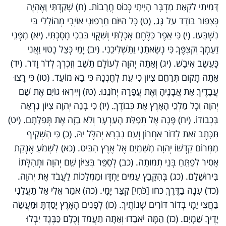
דָּמִיתִי לִקְאַת מִדְבָּר הָיִיתִי כְּכוֹס חֳרָבוֹת. (ח) שָׁקַדְתִּי וָאֶהְיֶה
כְּצִפּוֹר בּוֹדֵד עַל גָּג. (ט) כָּל הַיּוֹם חֵרְפוּנִי אוֹיְבָי מְהוֹלָלַי בִּי
נִשְׁבָּעוּ. (י) כִּי אֵפֶר כַּלֶּחֶם אָכָלְתִּי וְשִׁקֻּוַי בִּבְכִי מָסָכְתִּי. (יא) מִפְּנֵי
זַעַמְךָ וְקִצְפֶּךָ כִּי נְשָׂאתַנִי וַתַּשְׁלִיכֵנִי. (יב) יָמַי כְּצֵל נָטוּי וַאֲנִי
כָּעֵשֶׂב אִיבָשׁ. (יג) וְאַתָּה יְהוָה לְעוֹלָם תֵּשֵׁב וְזִכְרְךָ לְדֹר וָדֹר. (יד)
אַתָּה תָקוּם תְּרַחֵם צִיּוֹן כִּי עֵת לְחֶנְנָהּ כִּי בָא מוֹעֵד. (טו) כִּי רָצוּ
עֲבָדֶיךָ אֶת אֲבָנֶיהָ וְאֶת עֲפָרָהּ יְחֹנֵנוּ. (טז) וְיִירְאוּ גוֹיִם אֶת שֵׁם
יְהוָה וְכָל מַלְכֵי הָאָרֶץ אֶת כְּבוֹדֶךָ. (יז) כִּי בָנָה יְהוָה צִיּוֹן נִרְאָה
בִּכְבוֹדוֹ. (יח) פָּנָה אֶל תְּפִלַּת הָעַרְעָר וְלֹא בָזָה אֶת תְּפִלָּתָם. (יט)
תִּכָּתֶב זֹאת לְדוֹר אַחֲרוֹן וְעַם נִבְרָא יְהַלֶּל יָהּ. (כ) כִּי הִשְׁקִיף
מִמְּרוֹם קָדְשׁוֹ יְהוָה מִשָּׁמַיִם אֶל אֶרֶץ הִבִּיט. (כא) לִשְׁמֹעַ אֶנְקַת
אָסִיר לְפַתֵּחַ בְּנֵי תְמוּתָה. (כב) לְסַפֵּר בְּצִיּוֹן שֵׁם יְהוָה וּתְהִלָּתוֹ
בִּירוּשָׁלָ‍ִם. (כג) בְּהִקָּבֵץ עַמִּים יַחְדָּו וּמַמְלָכוֹת לַעֲבֹד אֶת יְהוָה.
(כד) עִנָּה בַדֶּרֶךְ כחו [כֹּחִי] קִצַּר יָמָי. (כה) אֹמַר אֵלִי אַל תַּעֲלֵנִי
בַּחֲצִי יָמָי בְּדוֹר דּוֹרִים שְׁנוֹתֶיךָ. (כו) לְפָנִים הָאָרֶץ יָסַדְתָּ וּמַעֲשֵׂה
יָדֶיךָ שָׁמָיִם. (כז) הֵמָּה יֹאבֵדוּ וְאַתָּה תַעֲמֹד וְכֻלָּם כַּבֶּגֶד יִבְלוּ