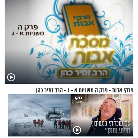
תשובות"
מדווחים על מכת פשפשי
המיטה
פרקי אבות - פרק ה משניות א - ג - הרב זמיר כהן