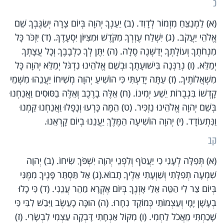
כ
(א) לַמְנַצֵּחַ מִזְמוֹר לְדָוִד. (ב) יַעַנְךָ יְהוָה בְּיוֹם צָרָה יְשַׂגֶּבְךָ שֵׁם
אֱלֹהֵי יַעֲקֹב. (ג) יִשְׁלַח עֶזְרְךָ מִקֹּדֶשׁ וּמִצִּיּוֹן יִסְעָדֶךָּ. (ד) יִזְכֹּר כָּל
מִנְחֹתֶךָ וְעוֹלָתְךָ יְדַשְּׁנֶה סֶלָה. (ה) יִתֶּן לְךָ כִלְבָבֶךָ וְכָל עֲצָתְךָ
יְמַלֵּא. (ו) נְרַנְּנָה בִּישׁוּעָתֶךָ וּבְשֵׁם אֱלֹהֵינוּ נִדְגֹּל יְמַלֵּא יְהוָה כָּל
מִשְׁאֲלוֹתֶיךָ. (ז) עַתָּה יָדַעְתִּי כִּי הוֹשִׁיעַ יְהוָה מְשִׁיחוֹ יַעֲנֵהוּ מִשְּׁמֵי
קָדְשׁוֹ בִּגְבֻרוֹת יֵשַׁע יְמִינוֹ. (ח) אֵלֶּה בָרֶכֶב וְאֵלֶּה בַסּוּסִים וַאֲנַחְנוּ
בְּשֵׁם יְהוָה אֱלֹהֵינוּ נַזְכִּיר. (ט) הֵמָּה כָּרְעוּ וְנָפָלוּ וַאֲנַחְנוּ קַּמְנוּ
וַנִּתְעוֹדָד. (י) יְהוָה הוֹשִׁיעָה הַמֶּלֶךְ יַעֲנֵנוּ בְיוֹם קָרְאֵנוּ.
קב
(א) תְּפִלָּה לְעָנִי כִי יַעֲטֹף וְלִפְנֵי יְהוָה יִשְׁפֹּךְ שִׂיחוֹ. (ב) יְהוָה
שִׁמְעָה תְפִלָּתִי וְשַׁוְעָתִי אֵלֶיךָ תָבוֹא.(ג) אַל תַּסְתֵּר פָּנֶיךָ מִמֶּנִּי
בְּיוֹם צַר לִי הַטֵּה אֵלַי אָזְנֶךָ בְּיוֹם אֶקְרָא מַהֵר עֲנֵנִי. (ד) כִּי כָלוּ
בְעָשָׁן יָמָי וְעַצְמוֹתַי כְּמוֹקֵד נִחָרוּ. (ה) הוּכָּה כָעֵשֶׂב וַיִּבַשׁ לִבִּי כִּי
שָׁכַחְתִּי מֵאֲכֹל לַחְמִי. (ו) מִקּוֹל אַנְחָתִי דָּבְקָה עַצְמִי לִבְשָׂרִי. (ז)