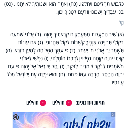
כַּלְּבוּשׁ תַּחֲלִיפֵם וְיַחֲלֹפוּ. (כח) וְאַתָּה הוּא וּשְׁנוֹתֶיךָ לֹא יִתָּמּוּ. (כט)
בְּנֵי עֲבָדֶיךָ יִשְׁכּוֹנוּ וְזַרְעָם לְפָנֶיךָ יִכּוֹן.
קל
(א) שִׁיר הַמַּעֲלוֹת מִמַּעֲמַקִּים קְרָאתִיךָ יְהוָה. (ב) אֲדֹנָי שִׁמְעָה
בְקוֹלִי תִּהְיֶינָה אָזְנֶיךָ קַשֻּׁבוֹת לְקוֹל תַּחֲנוּנָי. (ג) אִם עֲו‍ֹנוֹת
תִּשְׁמָר יָהּ אֲדֹנָי מִי יַעֲמֹד. (ד) כִּי עִמְּךָ הַסְּלִיחָה לְמַעַן תִּוָּרֵא. (ה)
קִוִּיתִי יְהוָה קִוְּתָה נַפְשִׁי וְלִדְבָרוֹ הוֹחָלְתִּי. (ו) נַפְשִׁי לַאדֹנָי
מִשֹּׁמְרִים לַבֹּקֶר שֹׁמְרִים לַבֹּקֶר. (ז) יַחֵל יִשְׂרָאֵל אֶל יְהוָה כִּי עִם
יְהוָה הַחֶסֶד וְהַרְבֵּה עִמּוֹ פְדוּת. (ח) וְהוּא יִפְדֶּה אֶת יִשְׂרָאֵל מִכֹּל
עֲו‍ֹנֹתָיו.
תגיות ועדכונים:
תהילים
תהילים
X
🔇