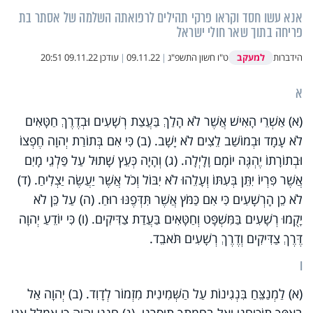
אנא עשו חסד וקראו פרקי תהילים לרפואתה השלמה של אסתר בת
פריחה בתוך שאר חולי ישראל
למעקב
הידברות
ט"ו חשון התשפ"ג
|
09.11.22
|
עודכן
09.11.22 20:51
א
(א) אַשְׁרֵי הָאִישׁ אֲשֶׁר לֹא הָלַךְ בַּעֲצַת רְשָׁעִים וּבְדֶרֶךְ חַטָּאִים
לֹא עָמָד וּבְמוֹשַׁב לֵצִים לֹא יָשָׁב. (ב) כִּי אִם בְּתוֹרַת יְהוָה חֶפְצוֹ
וּבְתוֹרָתוֹ יֶהְגֶּה יוֹמָם וָלָיְלָה. (ג) וְהָיָה כְּעֵץ שָׁתוּל עַל פַּלְגֵי מָיִם
אֲשֶׁר פִּרְיוֹ יִתֵּן בְּעִתּוֹ וְעָלֵהוּ לֹא יִבּוֹל וְכֹל אֲשֶׁר יַעֲשֶׂה יַצְלִיחַ. (ד)
לֹא כֵן הָרְשָׁעִים כִּי אִם כַּמֹּץ אֲ‍שֶׁר תִּדְּפֶנּוּ רוּחַ. (ה) עַל כֵּן לֹא
יָקֻמוּ רְשָׁעִים בַּמִּשְׁפָּט וְחַטָּאִים בַּעֲדַת צַדִּיקִים. (ו) כִּי יוֹדֵעַ יְהוָה
דֶּרֶךְ צַדִּיקִים וְדֶרֶךְ רְשָׁעִים תֹּאבֵד.
ו
(א) לַמְנַצֵּחַ בִּנְגִינוֹת עַל הַשְּׁמִינִית מִזְמוֹר לְדָוִד. (ב) יְהוָה אַל
בְּאַפְּךָ תוֹכִיחֵנִי וְאַל בַּחֲמָתְךָ תְיַסְּרֵנִי. (ג) חָנֵּנִי יְהוָה כִּי אֻמְלַל אָנִי