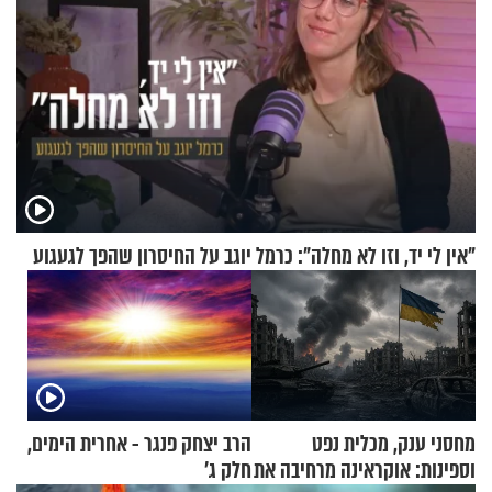
"אין לי יד, וזו לא מחלה": כרמל יוגב על החיסרון שהפך לגעגוע
מחסני ענק, מכלית נפט
הרב יצחק פנגר - אחרית הימים,
וספינות: אוקראינה מרחיבה את
חלק ג’