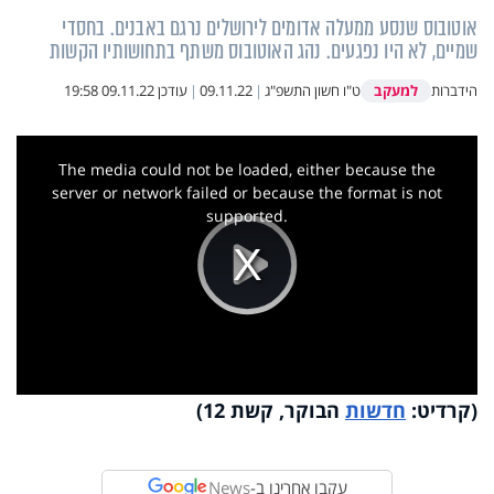
אוטובוס שנסע ממעלה אדומים לירושלים נרגם באבנים. בחסדי
שמיים, לא היו נפגעים. נהג האוטובוס משתף בתחושותיו הקשות
למעקב
הידברות
ט"ו חשון התשפ"ג
|
09.11.22
|
עודכן
09.11.22 19:58
This
is
a
The media could not be loaded, either because the
modal
window.
server or network failed or because the format is not
supported.
Play
Video
(קרדיט:
חדשות
הבוקר, קשת 12)
עקבו אחרינו ב-
News