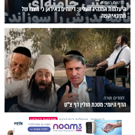
חדשות היום
היעלמות המנהיג העליון: דיווחים באיראן כי מצבו של
חמינאי קשה
לומדים תורה
הדף היומי: מסכת חולין דף צ"ט
הנצפים
פעילות הידברות
תוכניות הערוץ
X