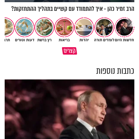
הרב זמיר כהן - איך להתמודד עם קשיים בתהליך ההתחזקות?
חדשות היום
לומדים תורה
יהדות
בריאות
רץ ברשת
דעות וטורים
תרבות
גם ׳הרע׳ זה הרחמים של בורא
קצרים
מדוע האמונה נמשלה למלח?
עולם
כתבות נוספות