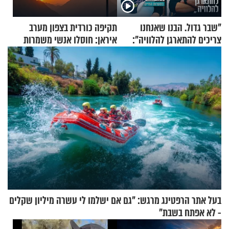
"שבר גדול. הבנו שאנחנו
תקיפה כורדית בצפון מערב
צריכים להתארגן להלוויה":
איראן: חוסלו אנשי משמרות
זוגיות במבחן, הפעם עם מרים
המהפכה
וגד דנינו
בעל אתר הרפטינג מרגש: "גם אם ישלמו לי עשרה מיליון שקלים
- לא אפתח בשבת"