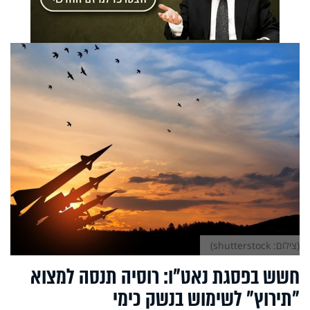
(צילום: shutterstock)
חשש בפסגת נאט"ו: רוסיה תנסה למצוא
"תירוץ" לשימוש בנשק כימי