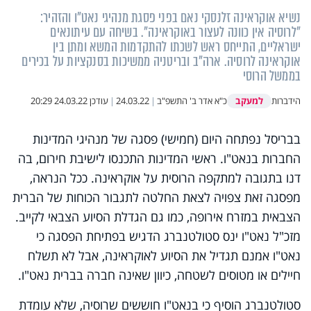
נשיא אוקראינה זלנסקי נאם בפני פסגת מנהיגי נאט"ו והזהיר:
"לרוסיה אין כוונה לעצור באוקראינה". בשיחה עם עיתונאים
ישראליים, התייחס ראש לשכתו להתקדמות המשא ומתן בין
אוקראינה לרוסיה. ארה"ב ובריטניה ממשיכות בסנקציות על בכירים
בממשל הרוסי
למעקב
הידברות
כ"א אדר ב' התשפ"ב
|
24.03.22
|
עודכן
24.03.22 20:29
בבריסל נפתחה היום (חמישי) פסגה של מנהיגי המדינות
החברות בנאט"ו. ראשי המדינות התכנסו לישיבת חירום, בה
דנו בתגובה למתקפה הרוסית על אוקראינה. ככל הנראה,
מפסגה זאת צפויה לצאת החלטה לתגבור הכוחות של הברית
הצבאית במזרח אירופה, כמו גם הגדלת הסיוע הצבאי לקייב.
מזכ"ל נאט"ו ינס סטולטנברג הדגיש בפתיחת הפסגה כי
נאט"ו אמנם תגדיל את הסיוע לאוקראינה, אבל לא תשלח
חיילים או מטוסים לשטחה, כיוון שאינה חברה בברית נאט"ו.
סטולטנברג הוסיף כי בנאט"ו חוששים שרוסיה, שלא עומדת