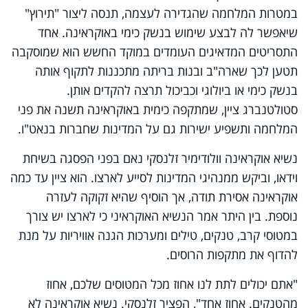
במטרות המלחמה שהגדירה לעצמה, תנסה ליצור "תירוץ"
שיאפשר לה לבצע שימוש בנשק כימי באוקראינה. אחד
התסריטים המדאיגים העומדים במוקד החשש הוא שמוסקבה
תטען לכך שארה"ב ובנות בריתה מתכננות לתקוף אותה
בנשק כימי או ביולוגי וכביכול תרצה להקדים אותן.
סטולטנברג ציין, שמתקפה כימית באוקראינה תשנה את פני
המלחמה ותשפיע ישירות גם על המדינות שחברות בנאט"ו.
נשיא אוקראינה וולודימיר זלנסקי נאם בפני הפסגה בשיחת
וידאו, וביקש ממנהיגי המדינות לסייע לארצו. הוא ציין עד כמה
אוקראינה אסירת תודה, אך הוסיף שהיא זקוקה לעזרה
נוספת. בין היתר אמר הנשיא האוקראיני כי לארצו יש צורך
במטוסי קרב, טנקים, טילים ומערכות הגנה אוויריות על מנת
להדוף את מתקפות הרוסים.
"אתם יכולים לתת לנו אחוז מכל המטוסים שלכם, אחוז
מהטנקים. אחוז אחד", הפציר זלנסקי. נשיא אוקראינה לא