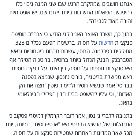
אנחנו חושבים שמתקרב הרגע שבו שני המנהיגים יוכלו
להיפגש. השאלות החשובות ביותר יידונו שם. יש אופטימיות
זהירה מאוד לגבי זה".
בתוך כך, משרד האוצר האמריקני הודיע כי ארה"ב מוסיפה
סנקציות
חדשות
על רוסיה. ברשימה הפעם נכללים
328
מחוקקים בפרלמנט הרוסי, עשרות חברות ביטחוניות וראש
הסברבנק, הבנק הגדול ביותר ברוסיה. בריטניה הטילה אף
היא סנקציות נוספות על רוסיה, בין היתר על בנקים רוסיים.
ראש ממשלת בריטניה, בוריס ג'ונסון, שנמצא בפסגה
בבריסל אמר שנשיא רוסיה ולדימיר פוטין "חצה את הקו
האדום", וכי עליו להישפט בבית הדין הפלילי הבינלאומי
בהאג.
בתגובה לדברי ג'ונסון, אמר דובר הקרמלין דמיטרי פסקוב כי
התנהלותו של הנשיא הבריטי היא "אנטי-רוסית" במיוחד, יותר
מכל שאר המדינות האחרות שמטילות סנקציות על רוסיה.