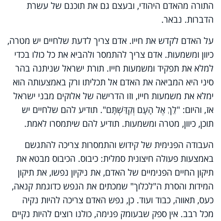
התורה מהאדם היהודי, ובעצם גם את תוכנם של עשרת
הדברות. נבאר.
על האדם לקדש את חייו. אדם צריך לדעת שלחיים יש מטרה,
כיוון ומשמעות. אדם צריך להתמסר ולהביא את כל כולו בכדי
למלא את תפקיד ומשמעות חייו. תורת ישראל שניתנה בהר
סיני היא המביאה את האדם אל תכליתו ורק באמצעותה הוא
ימלא את משמעות חייו, וזו הדרישה של אלוקים מבני ישראל
אז, והיום: "לֵךְ אֶל הָעָם וְקִדַּשְׁתָּם". תודיע להם שלחיים יש
תוכן, כיוון, מטרה ומשמעות. תודיע להם שיתמסרו לאמת.
העבודה הפנימית של קידוש והתמסרות צריכה להתגשם
באמצעות פעולה חיצונית סמלית: כיבוס. הכיבוס מבטא את
תיקון החיים הפנימיים של האדם, את ניקיון נפשו, את תיקון
המידות והסרת ה"לכלוך" שמכתים את הנפש כדוגמת קנאה,
כעס, תאווה, כבוד ועוד. כן, נפש האדם צריכה להיות נקיה
מכל רבב. אין ספק שבעומק פנימה, כולנו רוצים להיות נקיים