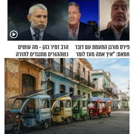
פירס מורגן התעמת עם דובר
הרב זמיר כהן - מה עושים
חמאס: "איך אתה מעז לומר
כשההורים מתנגדים לחזרה
שלא ביצעתם פשעי מלחמה?!"
בתשובה?