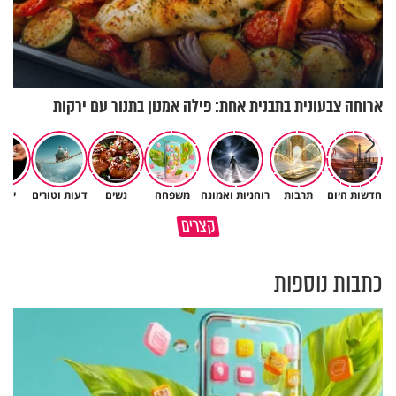
ארוחה צבעונית בתבנית אחת: פילה אמנון בתנור עם ירקות
חדשות היום
תרבות
רוחניות ואמונה
משפחה
נשים
דעות וטורים
יהד
קצרים
מזמןר לכבוד יום השבת
קודם כל תרצה שלכולם יהיה טוב
כתבות נוספות