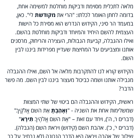
מלאה לתכלית מסוימת ודביקות מוחלטת למשימה אחת,
בדומה לחתן האומר לכלתו: "הרי את
מקודשת
לי". כאן,
במעמד הר סיני, הקידוש הנדרש הוא מסירת כל הישות
העצמית להשם היחיד והמיוחד ודביקות מוחלטת בהשם.
ואילו ההגבלה, קביעת הגבולות, העצירה והריחוק, מרסנים
אותנו ומצביעים על המחיצות שעדיין מפרידות ביננו לבין
השם.
הקידוש קורא לנו להתקרבות מלאה אל השם, ואילו ההגבלה
מגבילה אותנו ושמה כביכול מעצור ביננו לבין השם. מה פשר
הדבר?
ראשית, הקידוש וההגבלה הם ביטוי של שתי המצוות
שמשלימות אחת את השניה - "
וְאָהַבְתָּ
אֵת השם אֱלֹקֶיךָ"
(דברים ו', ה'), ויחד עם זאת – "אֶת השם אֱלֹהֶיךָ
תִּירָא
"
(דברים י', כ'). אהבת השם (קידוש) ויראת השם (הגבלה).
שילוב של אהבה ויראה היא הדרך הנכונה (לא נרחיב על כך