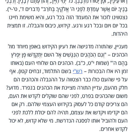
רָאוּ עֵינֶיךָ, וּפֶן יָסוּרוּ מִלְּבָבְךָ כֹּל יְמֵי חַיֶּיךָ, וְהוֹדַעְתָּם לְבָנֶיךָ וְלִבְנֵי
בָנֶיךָ יוֹם אֲשֶׁר עָמַדְתָּ לִפְנֵי ה' אֱלֹקֶיךָ בְּחֹרֵב" (דברים ד', ט'-י').
נצטווינו לזכור את המעמד הזה בכל רגע, והיא משימת חיינו
בכל יום ויום ובכל רגע ורגע. קידוש, כיבוס והגבלה. זו תמצית
היהדות.
מעניין, שהתורה מדגישה את רעיון הקידוש באופן מיוחד מול
הכהנים – "וְגַם הַכֹּהֲנִים הַנִּגָּשִׁים אֶל השם יִתְקַדָּשׁוּ פֶּן יִפְרֹץ
בָּהֶם ה'" (שמות י"ט, כ"ב). הכהנים הם שלוחי העם (באותו
זמן היו אלו הבכורות –
רש"י
בשם התלמוד, זבחים קטו). אף
על פי שהעם כולו כבר הצטווה על ההגבלה והכהנים הם
חלק מהעם, עדיין התורה מציינת את הכהנים בנפרד. מדוע?
משום שהכהנים בפרט, לפני שהם שוקלים לקדש את העם,
הם צריכים קודם כל לעסוק בקידוש העצמי שלהם. רק אם
הם יקדימו ויקדשו את עצמם, תהיה להם יכולת ללכת לפני
העם ולהוביל אותו לפסגה הנדרשת. מי שלא קדוש, לא יכול
לקדש אחרים.