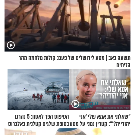
תשעה באב | מסע לירושלים של פעם: קולות מלחמה מהר
הזיתים
"שאלתי את אמא שלי 'אני
הטיפוס הפך לאסון: 5 נהרגו
יהודייה?'": קטרין נמני על מסע
בסופת שלגים קטלנית באלברוס
ההתחזקות המרגש