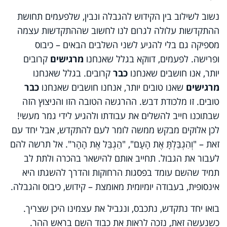
נשוב לשילוב בין הקידוש להגבלה ונבין, שלפעמים תחושת
ההתקדשות עלולה לגרום לנו לחשוב שההתקדשות עצמה
מספיקה גם בלי להגיע לשני השלבים הבאים – כיבוס
ופרישה. לפעמים, דווקא בגלל שאנחנו
מרגישים
קרובים
יותר, אנו חושבים שאנחנו
כבר
קרובים. בגלל שאנחנו
מרגישים
שאנו טובים יותר, אנחנו חושבים שאנחנו
כבר
טובים. זו מלכודת דבש. ההרגשה הטובה הזו והניצוץ הזה
שבתוכנו חייב להשלים את עבודתו ולהגיע לידי גמר מעשי!
לכן אלוקים מבקש ממשה לומר לעם להתקדש, אבל יחד עם
זאת – "וְהִגְבַּלְתָּ אֶת הָעָם", "הַגְבֵּל אֶת הָהָר". אל תרשה להם
לעבור את הגבול. תחייב אותם להישאר בהכרה ולתת לב
תמיד שהשם עומד בפסגות הרחוקות והדרך להשגתו היא
אינסופית, בעבודה יומיומית מאומצת – קידוש, כיבוס והגבלה.
בואו יחד נתקדש, נתכבס, ונגביל את עצמינו היכן שצריך.
כשנעשה זאת, נזכה לראות את כבוד השם בראש ההר.