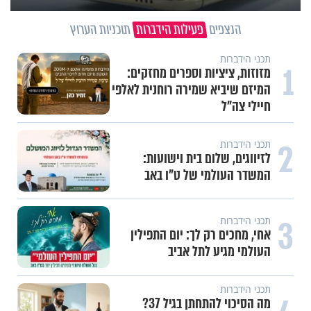
הנצפים
פעילות הידברות
תוכניות הערוץ
תכני הידברות
1
מזוזות, ציציות וספרים מחזקים:
המיזם שיביא שמירה רוחנית לאלפי
חיילי צה"ל
2
תכני הידברות
לזיווגים, שלום בית וישועות:
המשדר העולמי של ט"ו באב
3
תכני הידברות
אחי, מחכים רק לך: יום התפילין
העולמי מגיע לתל אביב
תכני הידברות
מה הסיכוי להתחתן בגיל 37?