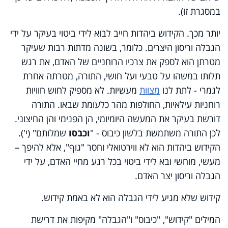
במסגרת זו).
יותר מכך. הקידוש ביהדות חייב לבוא לידי ביטוי בעיקר על ידי
הגבלה וריסון היצרים. כלומר, בשונה מדתות רבות שעיקר
מטרתן הוא לספק את צרכיו הרוחניים של האדם, את רגש
תלותו במשהו על טבעי ועל חושי, התורה, מטרתה אחרת
לגמרי - לתת לנו
מצוות
מעשיות. לא מספיק לחוש חוויות
רוחניות עילאיות, החולפות מהר כלעומת שבאו. התורה
דורשת בעיקר את המעשה היומיומי, הן הפנימי והן החיצוני.
לכן התורה משתמשת בלשון כיבוס - "
וכבסו
שמלותם" (י').
הקידוש ביהדות הוא לא ווירטואלי וחסר "גוף", אלא להיפך –
מעשי, מוחשי ובא לידי ביטוי בכל רגע מחיי האדם, על ידי
הגבלה וריסון יצר האדם.
קידוש שלא מגיע לידי הגבלה הוא לא באמת קידוש.
המילים "קידוש", "כיבוס" ו"הגבלה" מקיפות את דרישת