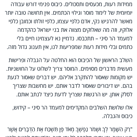
ממידות רעות, מכעסים ותסכולים. כיבוס פנימי דורש עבודה
יומיומית של לימוד מוסר וגילוי הכתמים. אין תחושה טובה יותר
מאשר להרגיש נקי, אדם כלפי עצמו, כלפי זולתו וכמובן כלפי
אלוקיו, וזה מה שאלוקים מצווה את בני ישראל כהקדמה
למעמד הר סיני – תתכבסו. נדמיין נא לעצמינו חיים בלי
כתמים ובלי מידות רעות שמפריעות לנו, אין תענוג גדול מזה.
השלב הראשון של הכיבוס הוא החלטה על הגבלה ופרישות
מעשית מדברים מסוימים. המוסר צריך לשלוט על החושניות.
יש מקומות שאסור להתקרב אליהם. יש דברים שאסור לגעת
בהם. יש דיבורים שאסור לדבר אותם. יש מחשבות שצריך
לסלק אותן. יש הרגשות שצריך לדעת כיצד לנתב אותם.
אלו שלושת השלבים המקדימים למעמד הר סיני – קידוש,
כיבוס והגבלה.
"רַק הִשָּׁמֶר לְךָ וּשְׁמֹר נַפְשְׁךָ מְאֹד פֶּן תִּשְׁכַּח אֶת הַדְּבָרִים אֲשֶׁר