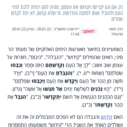
רק אם הם יקדימו ויקדשו את עצמם, תהיה להם יכולת ללכת לפני
העם ולהוביל אותו לפסגה הנדרשת. מי שלא קדוש, לא יכול לקדש
אחרים
הרב משה
י"ח שבט התשפ"ב
|
20.01.22
|
עודכן
20.01.22
למעקב
שיינפלד
11:42
כשמעיינים בתיאור מאורעות הימים האלוקיים של מעמד הר
סיני, רואים שהמילים "קידוש", "הגבלה", "כיבוס", חוזרות על
עצמן שוב ושוב: "לֵךְ אֶל הָעָם
וְקִדַּשְׁתָּם
הַיּוֹם וּמָחָר
וְכִבְּסוּ
שִׂמְלֹתָם" (שמות י"ט, י'). "
וְהִגְבַּלְתָּ
אֶת הָעָם" (י"ב). "וַיֵּרֶד
מֹשֶׁה מִן הָהָר אֶל הָעָם
וַיְקַדֵּשׁ
אֶת הָעָם
וַיְכַבְּסוּ
שִׂמְלֹתָם"
(י"ד). "הֱיוּ
נְכֹנִים
לִשְׁלֹשֶׁת יָמִים
אַל תִּגְּשׁוּ
אֶל אִשָּׁה" (ט"ו).
"וְגַם הַכֹּהֲנִים הַנִּגָּשִׁים אֶל השם
יִתְקַדָּשׁוּ
" (כ"ב). "
הַגְבֵּל
אֶת
הָהָר
וְקִדַּשְׁתּוֹ
" (כ"ג).
האם
קידוש
והגבלה הם לא הפכים המבטלים זה את זה
ושוללים האחד את השני? הרי "קידוש" משמעותו התמסרות