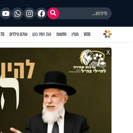
VOD
מגזין
חדשות
הרב זמיר כהן
עולם הילדים
70 שאלות
X