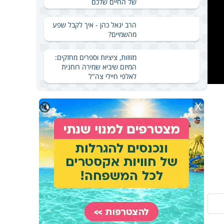
של החיים שלכם
הרב יגאל כהן - איך לקבל שפע
מהשמיים?
מזוזות, ציציות וספרים מחזקים:
המיזם שיביא שמירה רוחנית
לאלפי חיילי צה"ל
X
🔇