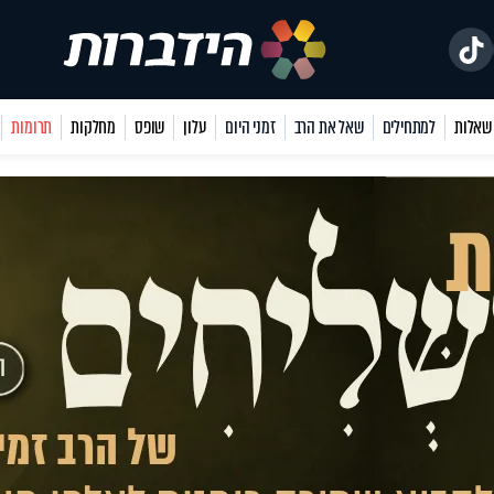
למתחילים
שאל את הרב
זמני היום
עלון
שופס
מחלקות
תרומות