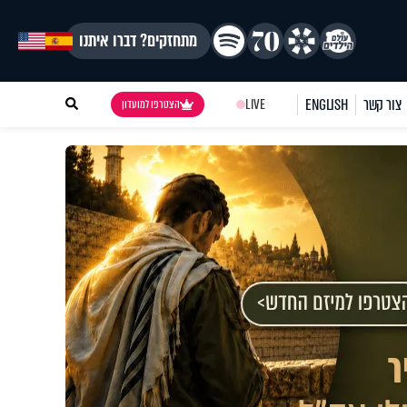
מתחזקים? דברו איתנו
צור קשר
ENGLISH
LIVE
הצטרפו למועדון