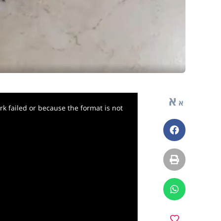
א
א
k failed or because the format is not
פייסבוק
הדפסה
ווטסאפ
מועדפים