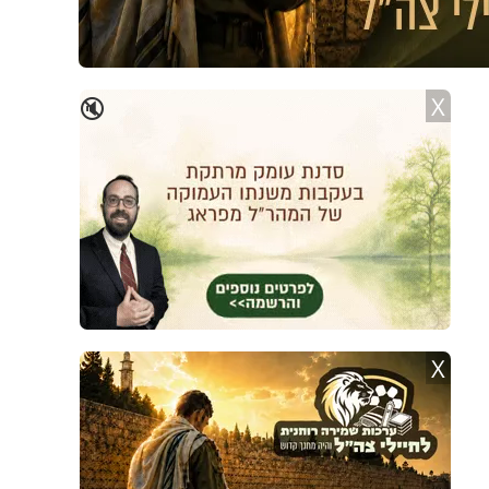
X
🔇
X