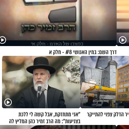
דרך השם: במין האנושי #8 - חלק א
ר הדלק צפוי להתייקר
"אני מתחזקת, אבל קשה לי ללכת
בצניעות": מה הרב זמיר כהן המליץ לה
לעשות?