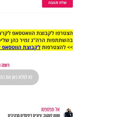
שלח תגובה
בהשתתפות הרה"ג זמיר כהן שליט
>> להצטרפות
לקבוצת הווטסאפ ל
רוצה 
אל תפספסו
שווה לעקוב: ציורים דיגיטלים מרהיבים