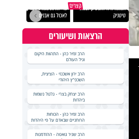
"הגמג
קצרים
אמונה היא להפסיק לבנות
כדי להיות מנהיג - צריך
ישרא
טיטניק
לאכול גם אבנים
שלא 
הרצאות ושיעורים
הרב זמיר כהן - התהוות היקום
וגיל העולם
This
is
a
modal
windo
הרב ירון אשכנזי - הציצית,
השכפ"ץ היהודי
הרב יצחק בצרי - גלגול נשמות
ביהדות
הרב זמיר כהן - הכוחות
הרוחניים שבאדם על פי היהדות
הרב שניר גואטה - ההזדמנות