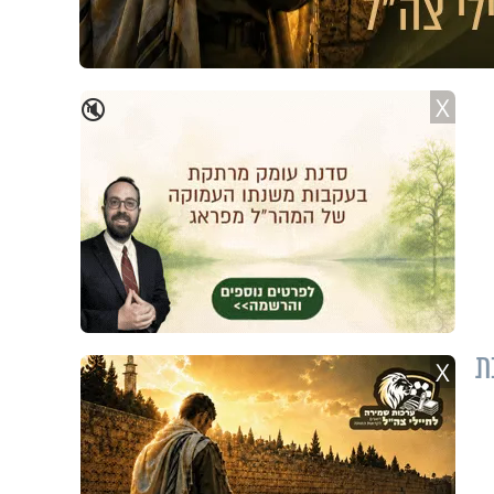
X
🔇
ת
X