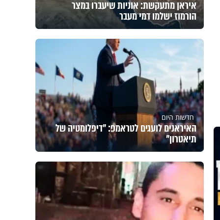
איראן מתעקשת: אוניות שיעברו במצר
הורמוז ישלמו דמי מעבר
חדשות היום
האיראנים לועגים לטראמפ: "דיפלומטיה של
תיאטרון"