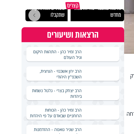
גם השולחן שבת שאתם
קצרים
כל מה שנשבר יכול להיבנות
מסדרים הוא חלק מהשפע
האם מ
מחדש
שתקבלו
בשבת
הרצאות ושיעורים
הרב זמיר כהן - התהוות היקום
וגיל העולם
הרב ירון אשכנזי - הציצית,
ק
השכפ"ץ היהודי
הרב יצחק בצרי - גלגול נשמות
ביהדות
הרב זמיר כהן - הכוחות
דחה
הרוחניים שבאדם על פי היהדות
הרב שניר גואטה - ההזדמנות