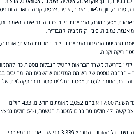
ו בבידוד, הינן: אוקראינה, איטליה, איסלנד, אסוואטיני, ארצות
 טנזניה, יוון, מלאווי, מצרים, צ'כיה, צרפת, קובה, רואנדה ותוניסי
זהרת מסע חמורה, המחייבות בידוד כבר היום: איחוד האמירויות,
יאנמר, נמיביה, פיג'י, קולומביה וקמבודיה.
וסרו מרשימת המדינות המחייבות בידוד המדינות הבאות: אוגנדה, א
סטה ריקה וקניה.
 לדיון בדרישת משרד הבריאות להטיל הגבלות נוספות כדי להתמוד
 – הרחבה נוספת של רשימת המדינות שהשבים מהן מחויבים בביד
והחזרת החובה לעטות מסכות בחללים פתוחים בהתקהלויות של
משרד הבריאות עדכן הערב, כי מחצות ועד השעה 17:00 אובחנו 2,052 מאומתים חדשים. 433 חולים
מאושפזים בבתי החולים, ביניהם 221 במצב קשה. 47 חולים מחוברים למכונות הנשמה, ו-54 ח
אתמול נקבע שיא שלילי חדש בתחלואה היומית בגל הקורונה הנוכחי: 3,839 בני אדם אובחנו כמאומתים,