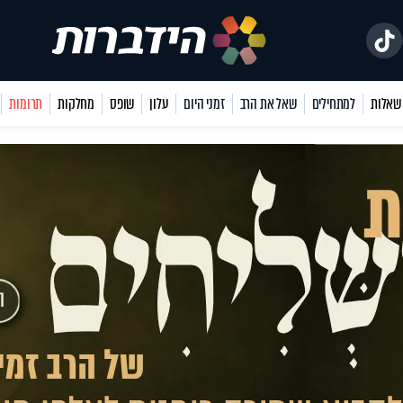
למתחילים
שאל את הרב
זמני היום
עלון
שופס
מחלקות
תרומות