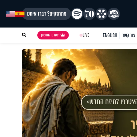
מתחזקים? דברו איתנו
צור קשר
ENGLISH
LIVE
הצטרפו למועדון