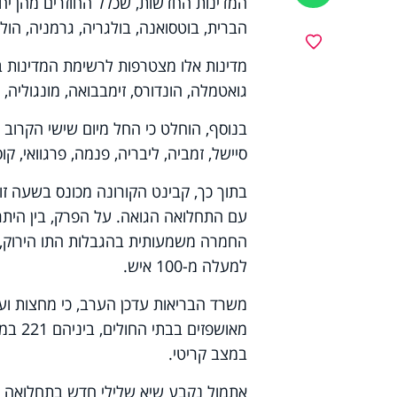
המדינות החדשות, שכלל החוזרים מהן יחויב
הברית, בוטסואנה, בולגריה, גרמניה, הולנד,
מועדפים
מדינות אלו מצטרפות לרשימת המדינות בא
גואטמלה, הונדורס, זימבבואה, מונגוליה, מ
בנוסף, הוחלט כי החל מיום שישי הקרוב י
סיישל, זמביה, ליבריה, פנמה, פרגוואי, קו
בתוך כך, קבינט הקורונה מכונס בשעה זו
עם התחלואה הגואה. על הפרק, בין היתר
החמרה משמעותית בהגבלות התו הירוק, 
למעלה מ-100 איש.
במצב קריטי.