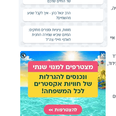
של החיים שלכם
ה.
הרב יגאל כהן - איך לקבל שפע
מהשמיים?
מזוזות, ציציות וספרים מחזקים:
המיזם שיביא שמירה רוחנית
יי
לאלפי חיילי צה"ל
X
🔇
ד
וד,
ולים נמצאים