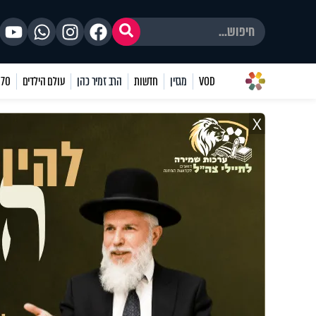
VOD
מגזין
חדשות
הרב זמיר כהן
עולם הילדים
70 שאלות
X