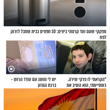
מפקקי שעם ועד קרטוני ביצים: 10 חפצים בבית שחבל לזרוק
לפח
"הקראתי לו פרקי שירה.
יש לי מושג עם עודד הרוש -
כשסיימתי, הוא השיב את
ברכת המזון
נשמתו לבורא"