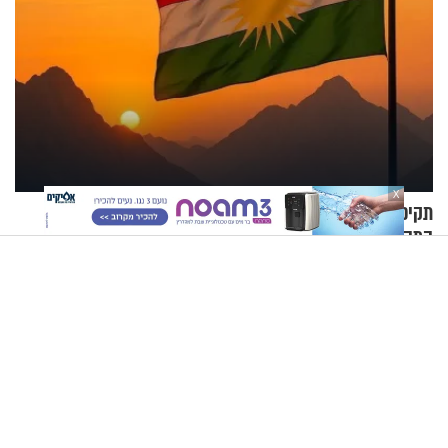
X
תקיפה כורדית בצפון מערב איראן: חוסלו אנשי משמרות
המהפכה
הרב זמיר כהן - איך להתקדם
"לא רצו שאהבת השם ייצג את
בעבודת המידות?
ישראל": חנינת השם גורדון