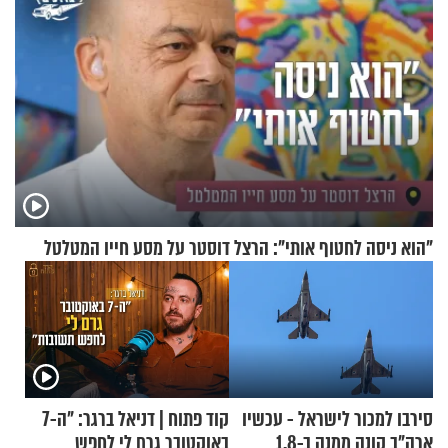
"הוא ניסה לחטוף אותי": הרצל דוסטר על מסע חייו המטלטל
סירבו למכור לישראל - עכשיו
קוד פתוח | דניאל ברגר: "ה-7
ארה"ב קונה ממנה ב-1.8
באוקטובר גרם לי לחפש