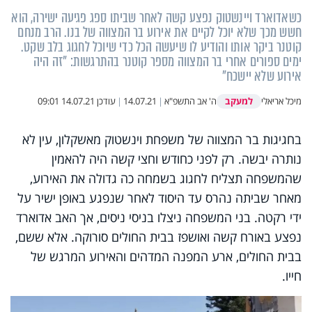
כשאדוארד ויינשטוק נפצע קשה לאחר שביתו ספג פגיעה ישירה, הוא
חשש מכך שלא יוכל לקיים את אירוע בר המצווה של בנו. הרב מנחם
קוטנר ביקר אותו והודיע לו שיעשה הכל כדי שיוכל לחגוג בלב שקט.
ימים ספורים אחרי בר המצווה מספר קוטנר בהתרגשות: "זה היה
אירוע שלא יישכח"
למעקב
מיכל אריאלי
ה' אב התשפ"א
|
14.07.21
|
עודכן
14.07.21 09:01
בחגיגות בר המצווה של משפחת וינשטוק מאשקלון, עין לא
נותרה יבשה. רק לפני כחודש וחצי קשה היה להאמין
שהמשפחה תצליח לחגוג בשמחה כה גדולה את האירוע,
מאחר שביתה נהרס עד היסוד לאחר שנפגע באופן ישיר על
ידי רקטה. בני המשפחה ניצלו בניסי ניסים, אך האב אדוארד
נפצע באורח קשה ואושפז בבית החולים סורוקה. אלא ששם,
בבית החולים, ארע המפנה המדהים והאירוע המרגש של
חייו.