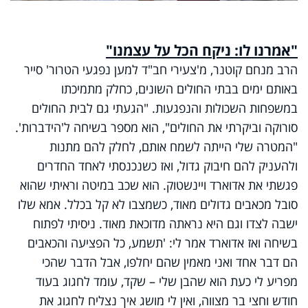
"אמרנו לו: ניקח הכל על עצמנו"
הרב מנחם קוטנר, מ'צעירי חב"ד למען נפגעי הטרור' סייר
באותם ימים בבתי החולים השונים, כחלק מתמיכתו
במשפחות השכולות והנפגעות. "הגעתי גם לבית החולים
סורוקה וביקרתי את החולים", הוא מספר בשיחה ל'הידברות'.
"המטרה שלי הייתה לשמח אותם, לחלק להם מתנות
ולהעניק להם חיבוק גדול, ואז כשנכנסתי לאחד החדרים
פגשתי את אדוארד ויינשטוק. הוא שכב במיטה וראיתי שהוא
סובל מכאבים גדולים מאוד, כשמצבו לא קל בכלל. אמא שלו
ישבה לצדו וגם היא נראתה מדוכאת מאוד. ניסיתי לפתוח
בשיחה ואז אדוארד אמר לי: 'תשמע, כל הפציעה והכאבים
הם דבר אחד ואני מאמין שהם יחלפו, אבל הדבר שהכי
מפריע לי כעת הוא שהבן שלי – שקד, עומד לחגוג בעוד
חודש וחצי בר מצווה, ואין לי מושג איך נצליח לחגוג את