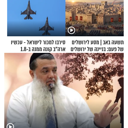
תשעה באב | מסע לירושלים
סירבו למכור לישראל - עכשיו
של פעם: בניינה של ירושלים
ארה"ב קונה ממנה ב-1.8
מיליארד דולר