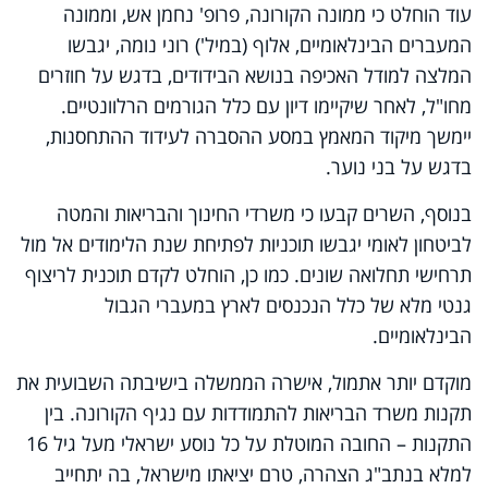
עוד הוחלט כי ממונה הקורונה, פרופ' נחמן אש, וממונה
המעברים הבינלאומיים, אלוף (במיל') רוני נומה, יגבשו
המלצה למודל האכיפה בנושא הבידודים, בדגש על חוזרים
מחו"ל, לאחר שיקיימו דיון עם כלל הגורמים הרלוונטיים.
יימשך מיקוד המאמץ במסע ההסברה לעידוד ההתחסנות,
בדגש על בני נוער.
בנוסף, השרים קבעו כי משרדי החינוך והבריאות והמטה
לביטחון לאומי יגבשו תוכניות לפתיחת שנת הלימודים אל מול
תרחישי תחלואה שונים. כמו כן, הוחלט לקדם תוכנית לריצוף
גנטי מלא של כלל הנכנסים לארץ במעברי הגבול
הבינלאומיים.
מוקדם יותר אתמול, אישרה הממשלה בישיבתה השבועית את
תקנות משרד הבריאות להתמודדות עם נגיף הקורונה. בין
התקנות – החובה המוטלת על כל נוסע ישראלי מעל גיל 16
למלא בנתב"ג הצהרה, טרם יציאתו מישראל, בה יתחייב