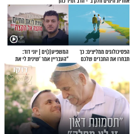
אחרית הימים חלק ב’ - הרב זמיר כהן
הפסיכולוגים ממליצים: כך
המשפיע(נ)ים | יוני דוד:
תבחרו את החברים שלכם
"העבריין אמר 'שינית לי את
בחיים
החיים מהקצה אל הקצה'"