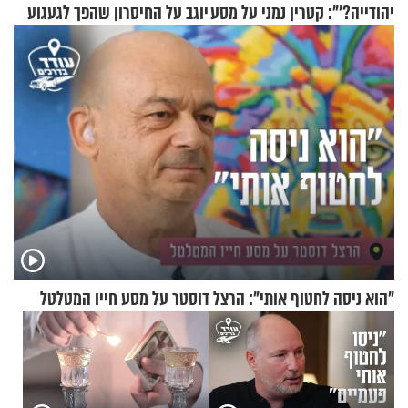
יהודייה?'": קטרין נמני על מסע
יוגב על החיסרון שהפך לגעגוע
ההתחזקות המרגש
"הוא ניסה לחטוף אותי": הרצל דוסטר על מסע חייו המטלטל