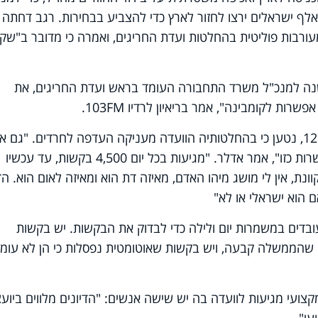
יסת מוטציות. השרה העריכה, כי כ-25 אלף ישראלים ירצו לחזור לארץ כדי להצביע בבחירות. רגב דחת
שעלו בכתבה בחדשות 12 על מעורבות פוליטית בהחלטות ועדת החריגים, ואמרה כי מדובר ב"שק
שנה למנכ"ל משרד התחבורה העומד בראש ועדת החריגים, את
אפשרות לקומבינה", אמר בריאיון לרדיו
103FM
.
בכתבה, ששודרה בסוף השבוע בחדשות 12, נטען כי בהחלטותיה הוועדה מעניקה העדפה לחרדים. "גם 
אני, כיו"ר הוועדה, רוצה – אין לי שום אפשרות כזו", אמר אדלר. "מגיעות בכל יום 4,500 בקשות, עד עכשיו
בקשה מקוונת, אין לי מושג מיהו האדם, מאיזה דת הוא ומאיזה לאום הוא. ה
ם הוא ישראלי או לא
"
דים במשמרות יום ולילה כדי לבדוק את הבקשות. יש בקשות
 שהממשלה קבעה, ויש בקשות שאוטומטית נפסלות כי הן לא עומד
קצועי מגיעות לוועדה בה יש שישה אנשים: "הדיונים מלווים ביועצ