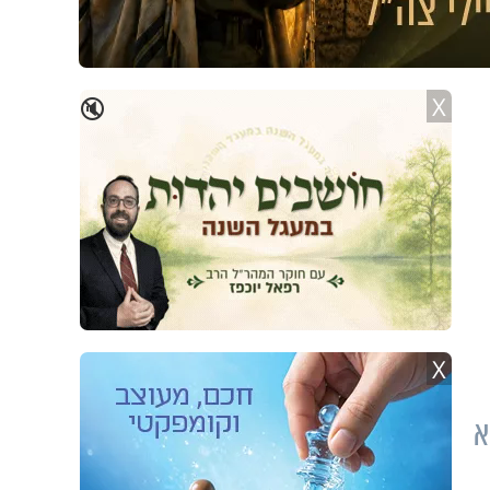
X
🔇
X
א