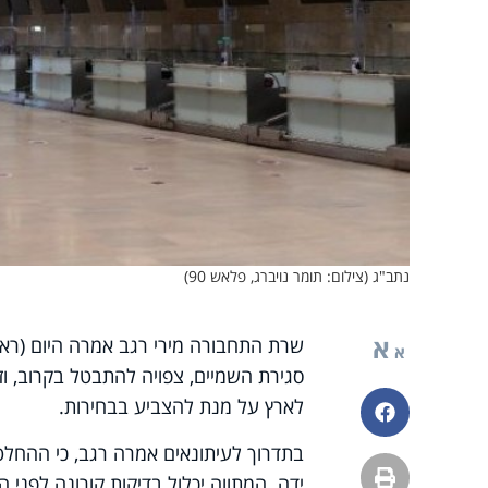
נתב"ג (צילום: תומר נויברג, פלאש 90)
א
שרת התחבורה מירי רגב אמרה היום (ראשו
א
סגירת השמיים, צפויה להתבטל בקרוב, ו
לארץ על מנת להצביע בבחירות.
פייסבוק
בתדרוך לעיתונאים אמרה רגב, כי ההחלט
הדפסה
ידה. המתווה יכלול בדיקות קורונה לפני 