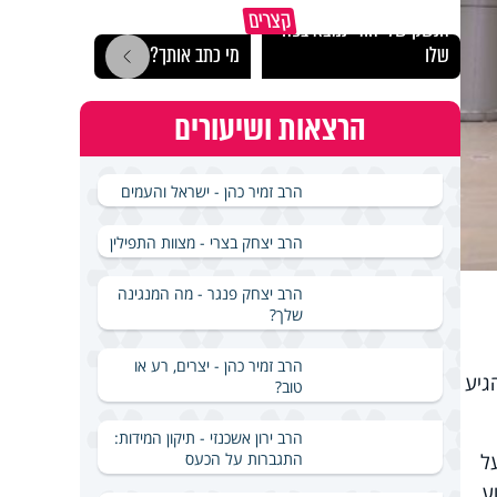
הרצל
קצרים
הנשק של יהודי נמצא בפה
לארץ
שלו
מי כתב אותך?
באירא
הרצאות ושיעורים
הרב זמיר כהן - ישראל והעמים
הרב יצחק בצרי - מצוות התפילין
הרב יצחק פנגר - מה המנגינה
שלך?
הרב זמיר כהן - יצרים, רע או
גיע
טוב?
הרב ירון אשכנזי - תיקון המידות:
התגברות על הכעס
ל
ע