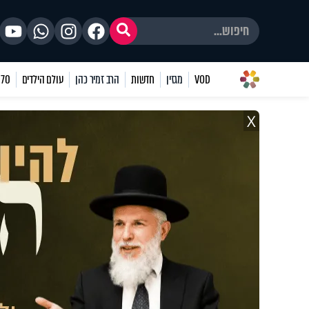
VOD
מגזין
חדשות
הרב זמיר כהן
עולם הילדים
70 שאלות
X