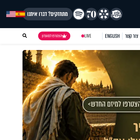
מתחזקים? דברו איתנו
צור קשר
ENGLISH
LIVE
הצטרפו למועדון