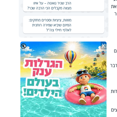
הרב שניר גואטה – על איזו
ה את
מצווה מקבלים הכי הרבה שכר?
ר
מזוזות, ציציות וספרים מחזקים:
המיזם שיביא שמירה רוחנית
לאלפי חיילי צה"ל
X
🔇
אם
דבר
ות
ים