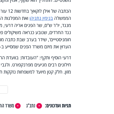
משפטיים. התהליך הוא שקוף, אמין ומקצו
הכתבה ש
הממשלה
בנימין נתניהו
ואת המפלגות החר
נגד החרדים, שנובע כנראה משיקולים פול
חומניסטייים', שידר בערב שבת כתבה מ
הערוץ את מיזם משרד הפנים שמסייע ב-700 מיליון שקלים לנזקקים וטוען שהותאם לחרדים. בושה".
דרעי הוסיף ותקף: "העובדות: בוועדת החרי
חילונים רבים מגיעים מפרנקפורט. ולגבי 
מזון. חלק קטן מיועד למשפחות נזקקות חר
תגיות ועדכונים:
נתב"ג
משרד הת