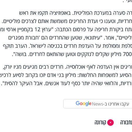
עי".
ל אילן לוקאץ' בחדשות 12 עוררה סערה במערכת הפוליטית. באופוזיציה תקפו את ראש
דיות, וטענו כי ועדת החריגים משמשת אותם לצרכים פוליטיים.
מנגד, יו"ר ש"ס, שר הפנים אריה דרעי, מתח ביקורת חריפה על פרסום הכתבה: "ערוץ 12
יטיים", אמר. "עיתונאי, שטען שהחרדים הם 'חבורת מפגרים
סלפת ומסולפת על העדפת חרדים בכניסה לישראל. הערב תוקף
גים אין העדפה לאף אוכלוסייה. חרדים רבים מגיעים מניו יורק,
הסיוע למשפחות החלשות: מיליון בני אדם יזכו בקרוב לסיוע לרכי
דיות, והלוואי שהיה יותר כסף לעוד אנשים. אבל העיקר להסית".
עקבו אחרינו ב-
News
חבורה
קורונה