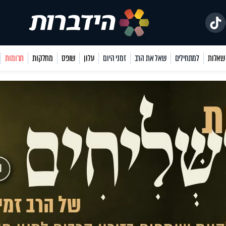
למתחילים
שאל את הרב
זמני היום
עלון
שופס
מחלקות
תרומות