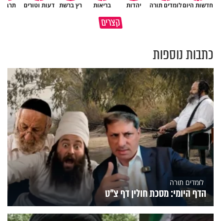
חדשות היום
לומדים תורה
יהדות
בריאות
רץ ברשת
דעות וטורים
תרבות
גם ׳הרע׳ זה הרחמים של בורא
קצרים
מדוע האמונה נמשלה למלח?
עולם
כתבות נוספות
לומדים תורה
הדף היומי: מסכת חולין דף צ"ט