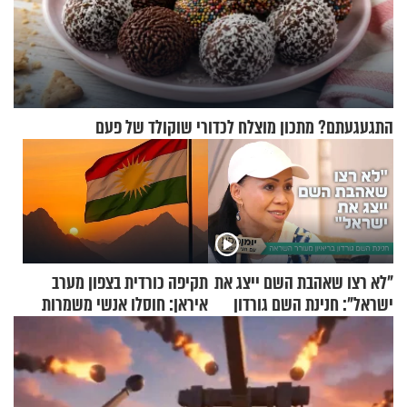
התגעגעתם? מתכון מוצלח לכדורי שוקולד של פעם
"לא רצו שאהבת השם ייצג את
תקיפה כורדית בצפון מערב
ישראל": חנינת השם גורדון
איראן: חוסלו אנשי משמרות
בריאיון מעורר השראה
המהפכה