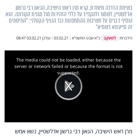
בשיחת הדרכה מיוחדת, קרא מרן ראש הישיבה, הגאון רבי גרשון
אדלשטיין, לשמור ולהקפיד על כללי הזהירות מול מגפת הקורונה. הוא
הוסיף דברים על חשיבות ההתחסנות נגד הנגיף הקטלני: "החיסונים
זה סייעתא דשמיא"
למעקב
הידברות
כ"א שבט התשפ"א
|
03.02.21
|
עודכן
03.02.21 08:47
This
is
a
The media could not be loaded, either because the
modal
window.
server or network failed or because the format is not
supported.
Play
Video
מרן ראש הישיבה, הגאון רבי גרשון אדלשטיין, נשא אמש