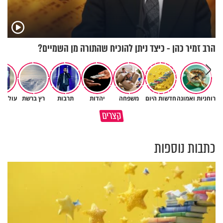
הרב זמיר כהן - כיצד ניתן להוכיח שהתורה מן השמיים?
רוחניות ואמונה
חדשות היום
משפחה
יהדות
תרבות
רץ ברשת
עולם ה
קצרים
הקשר בין סרטן השלפוחית לעישון
כך חוזר אליכם טוב באופן אוטמטי
כתבות נוספות