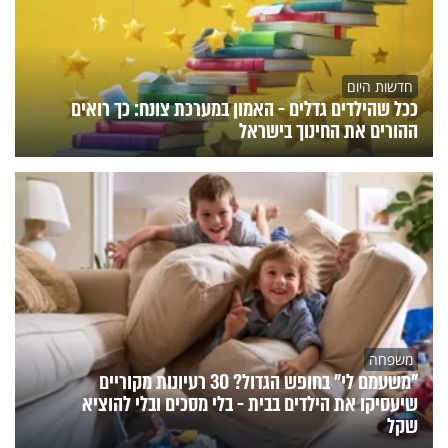
חדשות היום
ככל שהילדים גדלים - האמון במערכת צונח: כך רואים
ההורים את החינוך בישראל
משפחה
"משעמם לי" בחופש הגדול? 30 רעיונות מקוריים
שיעסיקו את הילדים בבית - בלי מסכים ובלי להוציא
שקל