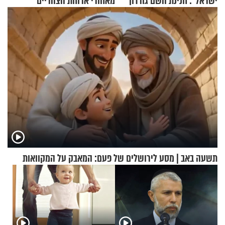
ישראל": חנינת השם גורדון
מאחורי ארוחת הצהריים
בריאיון מעורר השראה
שכבשה את הרשת?
תשעה באב | מסע לירושלים של פעם: המאבק על המקוואות