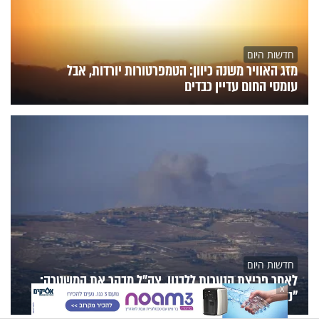
חדשות היום
מזג האוויר משנה כיוון: הטמפרטורות יורדות, אבל
עומסי החום עדיין כבדים
חדשות היום
לאחר פריצת הנערות ללבנון, צה״ל מבקר את המשטרה:
X
"נדרשים למצות את הדין"