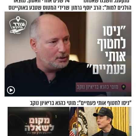
"נתקענו. חשבנו שאנחנו
74 שנים אחרי האסון: נמצאו
הולכים למות": הרב יוסף גרמון
שרידי המטוס שטבע באוקיינוס
בריאיון מרתק
עם עשרות נוסעים
"ניסו לחטוף אותי פעמיים": מוטי כהנא בריאיון נוקב