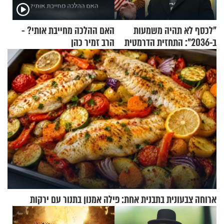
"לכסף לא תהיה משמעות
האם ההלכה מחייבת אותי? -
ב-2036": התחזית הדרמטית
הרב זמיר כהן
של אילון מאסק על עתיד
הכלכלה
ארוחה צבעונית בתבנית אחת: פילה אמנון בתנור עם ירקות