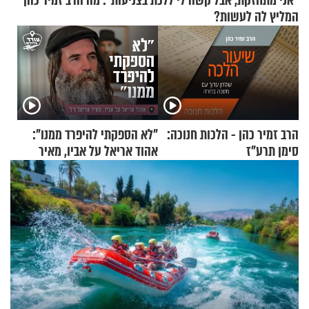
"אני מתחזקת, אבל קשה לי ללכת בצניעות": מה הרב זמיר כהן
המליץ לה לעשות?
הרב זמיר כהן - הלכות חנוכה:
"לא הספקתי להיפרד ממנו":
סימן תרע"ז
אהוד אריאל על אביו, מאיר
אריאל ז"ל