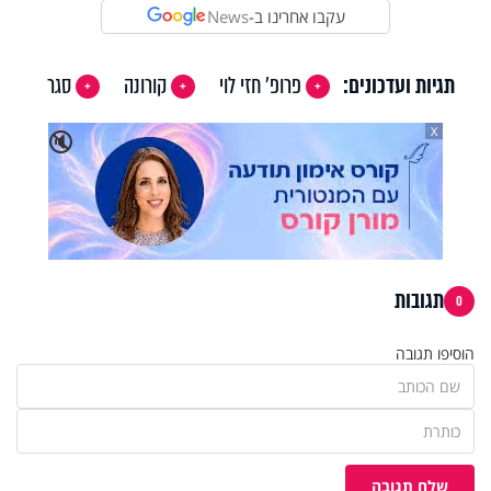
עקבו אחרינו ב-
News
תגיות ועדכונים:
פרופ' חזי לוי
קורונה
סגר
X
🔇
תגובות
0
הוסיפו תגובה
שלח תגובה