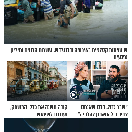
שיטפונות קטלניים באירופה ובבנגלדש: עשרות הרוגים ומיליון
נפגעים
"שבר גדול. הבנו שאנחנו
קובה משנה את כללי המשחק,
צריכים להתארגן להלוויה":
ועוברת לשימוש
זוגיות במבחן, הפעם עם מרים
בתלת־אופנועים סולאריים
וגד דנינו