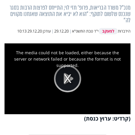
מנכ"ל משרד הבריאות, פרופ' חזי לוי, התייחס לפרצות הרבות בסגר
שנכנס שלשום לתוקף: "הוא לא יביא את התוצאה שאנחנו מקווים
לה"
למעקב
הידברות
י"ד טבת התשפ"א
|
29.12.20
|
עודכן
29.12.20 10:13
This
is
a
The media could not be loaded, either because the
modal
window.
server or network failed or because the format is not
supported.
Play
Video
(קרדיט: ערוץ כנסת)