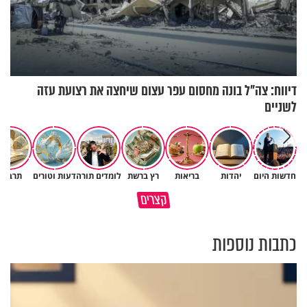
דיווח: צה"ל בונה מחסום עפר עצום שיחצה את רצועת עזה
לשניים
חדשות היום
יהדות
בריאות
רץ ברשת
לומדים תורה
דעות וטורים
תרבות
גם השולחן שבת שאתם מסדרים
קצרים
כל מה שנשבר יכול להיבנות מחדש
הוא חלק מהשפע שתקבלו
כתבות נוספות