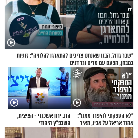
"שבר גדול. הבנו שאנחנו צריכים להתארגן להלוויה": זוגיות
במבחן, הפעם עם מרים וגד דנינו
"לא הספקתי להיפרד ממנו":
הרב ירון אשכנזי - הציצית,
אהוד אריאל על אביו, מאיר
השכפ"ץ היהודי
אריאל ז"ל