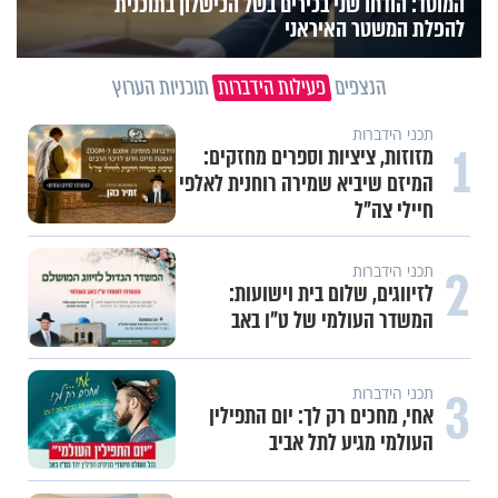
המוסד: הודחו שני בכירים בשל הכישלון בתוכנית
להפלת המשטר האיראני
הנצפים
פעילות הידברות
תוכניות הערוץ
תכני הידברות
1
מזוזות, ציציות וספרים מחזקים:
המיזם שיביא שמירה רוחנית לאלפי
חיילי צה"ל
2
תכני הידברות
לזיווגים, שלום בית וישועות:
המשדר העולמי של ט"ו באב
3
תכני הידברות
אחי, מחכים רק לך: יום התפילין
העולמי מגיע לתל אביב