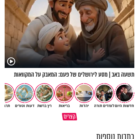
תשעה באב | מסע לירושלים של פעם: המאבק על המקוואות
חדשות היום
לומדים תורה
יהדות
בריאות
רץ ברשת
דעות וטורים
תרבות
חתכו אותך בכביש? אפשר לחשוב
רבתם שוב? 💔 זה לא אומר
קצרים
מה קרה!
שהאהבה נגמרה
כתבות נוספות