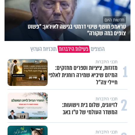
חדשות היום
טראמפ חושף שינוי דרמטי בגישה לאיראן: "פשוט
צופים במה שקורה"
הנצפים
פעילות הידברות
תוכניות הערוץ
תכני הידברות
1
מזוזות, ציציות וספרים מחזקים:
המיזם שיביא שמירה רוחנית לאלפי
חיילי צה"ל
2
תכני הידברות
לזיווגים, שלום בית וישועות:
המשדר העולמי של ט"ו באב
תכני הידברות