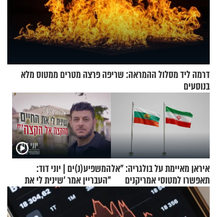
דרמה ליד מסלול ההמראה: שריפה פרצה מטרים ממטוס מלא
בנוסעים
איראן מאיימת על בולגריה: "אל
המשפיע(נ)ים | יוני דוד:
תאפשרו למטוסי אמריקנים
"העבריין אמר 'שינית לי את
להמריא מהשטח שלכם"
החיים מהקצה אל הקצה'"