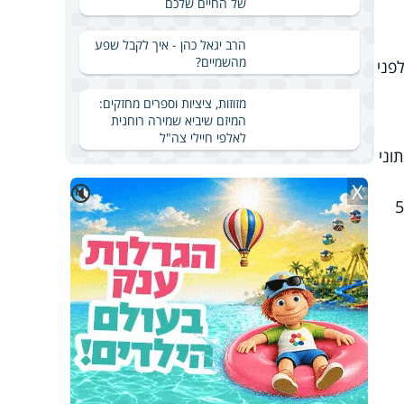
של החיים שלכם
הרב יגאל כהן - איך לקבל שפע
מהשמיים?
פני
מזוזות, ציציות וספרים מחזקים:
המיזם שיביא שמירה רוחנית
לאלפי חיילי צה"ל
וני
X
🔇
ב ל-2.5 מיליון נשאי קורונה, ונרשמו למעלה מ-59