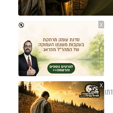
X
🔇
X
דתו