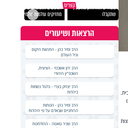
גם השולחן שבת שאתם
קצרים
מסדרים הוא חלק מהשפע
המעשים הנסתרים שלנו
האם מ
שתקבלו
מחזיקים עולמות שלמים
בשבת
הרצאות ושיעורים
הרב זמיר כהן - התהוות היקום
וגיל העולם
הרב ירון אשכנזי - הציצית,
השכפ"ץ היהודי
הרב יצחק בצרי - גלגול נשמות
ביהדות
ית.
הרב זמיר כהן - הכוחות
הרוחניים שבאדם על פי היהדות
צות
הרב שניר גואטה - ההזדמנות