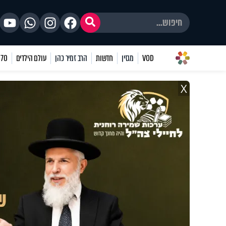
VOD
מגזין
חדשות
הרב זמיר כהן
עולם הילדים
70 שאלות
X