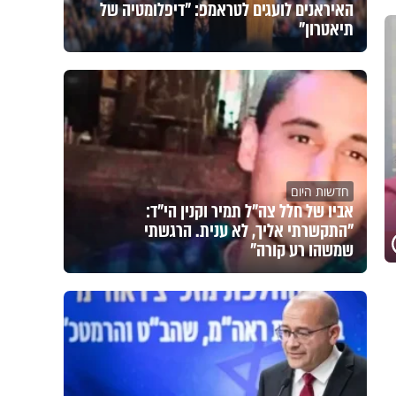
האיראנים לועגים לטראמפ: "דיפלומטיה של
תיאטרון"
חדשות היום
אביו של חלל צה"ל תמיר וקנין הי"ד:
"התקשרתי אליך, לא ענית. הרגשתי
שמשהו רע קורה"