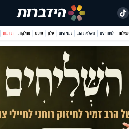
למתחילים
שאל את הרב
זמני היום
עלון
שופס
מחלקות
תרומות