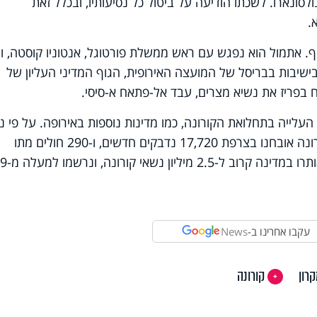
לסונארו. לשכתו הודיעה על ביטול כל נסיעותיו, ובכלל זאת
.
ף. אתמול הוא נפגש עם ראש ממשלת פורטוגל, אנטוניו קוסטה, ול
שיבות בבריסל של המועצה האירופית, הגוף המדיני העליון של
ירח בפריז את נשיא מצרים, עבד אל-פתאח א-סיסי.
ייה בתחלואת הקורונה, כמו מדינות נוספות באירופה. על פי נת
אוניברסיטת ג'ונס הופקינס, ביממה האחרונה אובחנו בצרפת 17,720 נדבקים חדשים, ו-290 חולים מתו
כתוצאה מסיבוכי הנגיף. מפרוץ המגפה אותרו במדינה קרו
עקבו אחרינו ב-
News
רון
קורונה