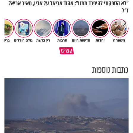
"לא הספקתי להיפרד ממנו": אהוד אריאל על אביו, מאיר אריאל
ז"ל
משפחה
יהדות
חדשות היום
תרבות
רץ ברשת
עולם הילדים
בריאות
קצרים
הקשר בין סרטן השלפוחית לעישון
כך חוזר אליכם טוב באופן אוטמטי
כתבות נוספות