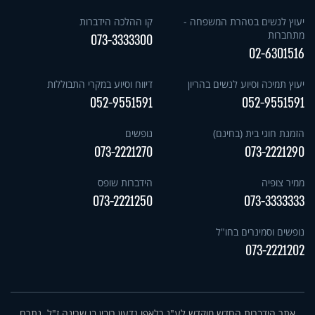
יעוץ לנשים בטהרת המשפחה -
קו ההלכה הידברות
מתחברות
073-3333300
02-6301516
יעוץ תמיכה וסיוע לנשים בהריון
דיווח וסיוע במקרי התבוללות
052-9551591
052-9551591
הזמנת חוגי בית (בחינם)
נופשים
073-2221270
073-2221290
ממיר צופיה
הידברות שופס
073-2221250
073-3333333
נופשים וסמינרים בחו"ל
073-2221202
אתר הידברות החדש מוקדש לע"נ כלאפו גדעון רובין בן שרינה ז"ל. נתרם