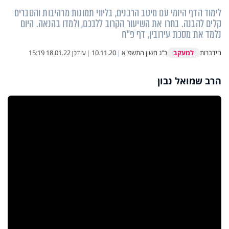
לימוד הדף היומי עם מיטב הרבנים, בליווי תמונות מרהיבות והסברים
קלים להבנה. בחרו את השיעור הקרוב ללבכם, ולמדו בהנאה. היום
נלמד את מסכת עירובין, דף פ"ח
למעקב
הידברות
כ"ג חשון התשפ"א
|
10.11.20
|
עודכן
18.01.22 15:19
הרב שמואל נבון