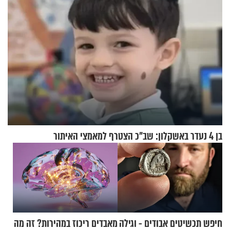
בן 4 נעדר באשקלון: שב"כ הצטרף למאמצי האיתור
חיפש תכשיטים אבודים - וגילה
מאבדים ריכוז במהירות? זה מה