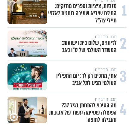
1
מזוזות, ציציות וספרים מחזקים:
המיזם שיביא שמירה רוחנית לאלפי
חיילי צה"ל
2
תכני הידברות
לזיווגים, שלום בית וישועות:
המשדר העולמי של ט"ו באב
3
תכני הידברות
אחי, מחכים רק לך: יום התפילין
העולמי מגיע לתל אביב
תכני הידברות
4
מה הסיכוי להתחתן בגיל 37?
הפעולה שסיימה עשור של אכזבות
והובילה לחופה