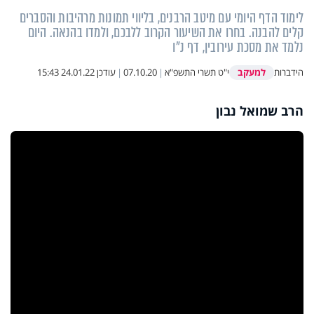
לימוד הדף היומי עם מיטב הרבנים, בליווי תמונות מרהיבות והסברים
קלים להבנה. בחרו את השיעור הקרוב ללבכם, ולמדו בהנאה. היום
נלמד את מסכת עירובין, דף נ"ו
למעקב
הידברות
י"ט תשרי התשפ"א
|
07.10.20
|
עודכן
24.01.22 15:43
הרב שמואל נבון