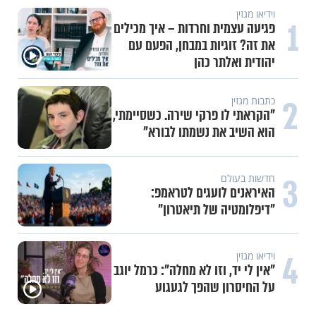
תכני הידברות
1
מזוזות, ציציות וספרים מחזקים:
המיזם שיביא שמירה רוחנית לאלפי
חיילי צה"ל
2
תכני הידברות
לזיווגים, שלום בית וישועות:
המשדר העולמי של ט"ו באב
3
תכני הידברות
אחי, מחכים רק לך: יום התפילין
העולמי מגיע לתל אביב
תכני הידברות
4
מה הסיכוי להתחתן בגיל 37?
הפעולה שסיימה עשור של אכזבות
והובילה לחופה