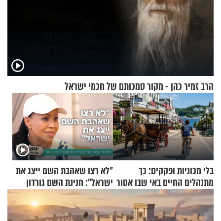
הרב זמיר כהן - מקור סמכותם של חכמי ישראל
בלי מכוניות ופקקים: כך
"לא רצו שאהבת השם ייצג את
מתנהלים החיים באי שבו אסור
ישראל": חנינת השם גורדון
לנהוג כבר יותר מ-120 שנה
בריאיון מעורר השראה