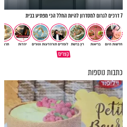
7 דרכים לגרום למסדרון להיות החלל הכי מפתיע בבית
חדשות היום
בריאות
רץ ברשת
לומדים תורה
דעות וטורים
יהדות
תרבות
פותחים פתח קטן - ומקבלים עול
קצרים
תשתמש באהבה של השם לטובתך
עצום
כתבות נוספות