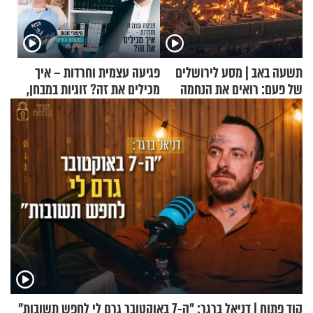
תשעה באב | מסע לירושלים
פגיעה עצמית וחרדות – איך
של פעם: רואים את הנחמה
מכילים את זה? זוגיות במבחן,
הפעם עם יהודית ואלתר כהן
קוד פתוח | דניאל ברגר: "ה-7 באוקטובר גרם לי לחפש תשובות"