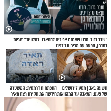
"שבר גדול. הבנו שאנחנו צריכים להתארגן להלוויה": זוגיות
במבחן, הפעם עם מרים וגד דנינו
תשעה באב | מסע לירושלים
התפתחות דרמטית: המשטרה
של פעם: המאבק על המקוואות
חידשה את חקירת רצח תאיר
ראדה