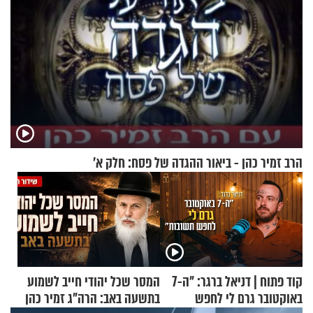
הרב זמיר כהן - ביאור ההגדה של פסח: חלק א’
קוד פתוח | דניאל ברגר: "ה-7
המסר שכל יהודי חייב לשמוע
באוקטובר גרם לי לחפש
בתשעה באב: הרה"ג זמיר כהן