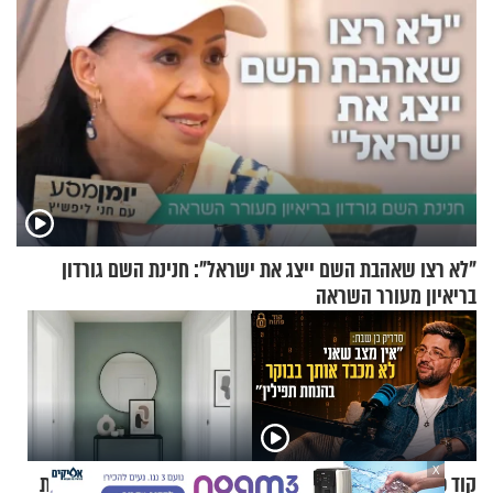
"לא רצו שאהבת השם ייצג את ישראל": חנינת השם גורדון
בריאיון מעורר השראה
X
קוד פתוח | סדריק בן שבת: "אין
7 דרכים לגרום למסדרון להיות