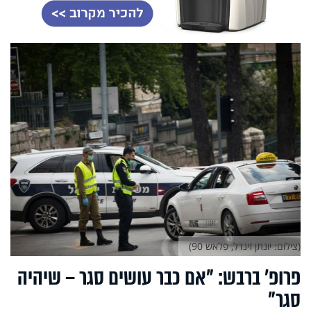
(צילום: יונתן זינדל, פלאש 90)
פרופ' ברבש: "אם כבר עושים סגר – שיהיה
סגר"