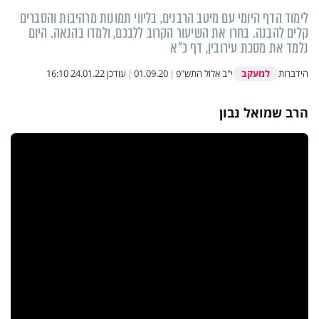
לימוד הדף היומי עם מיטב הרבנים, בליווי תמונות מרהיבות והסברים
קלים להבנה. בחרו את השיעור הקרוב ללבכם, ולמדו בהנאה. היום
נלמד את מסכת עירובין, דף כ"א
למעקב
הידברות
י"ב אלול התש"פ
|
01.09.20
|
עודכן
24.01.22 16:10
הרב שמואל נבון