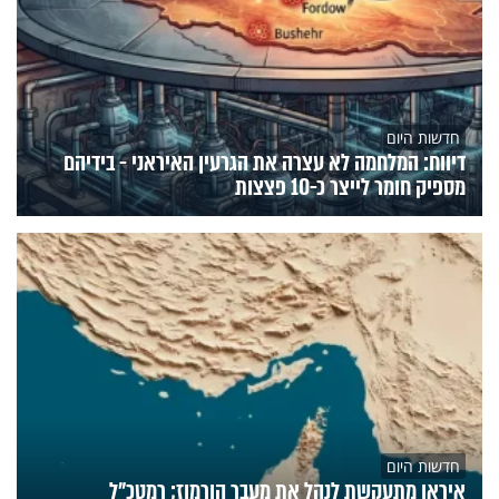
חדשות היום
דיווח: המלחמה לא עצרה את הגרעין האיראני - בידיהם
מספיק חומר לייצר כ-10 פצצות
חדשות היום
איראן מתעקשת לנהל את מעבר הורמוז; רמטכ"ל