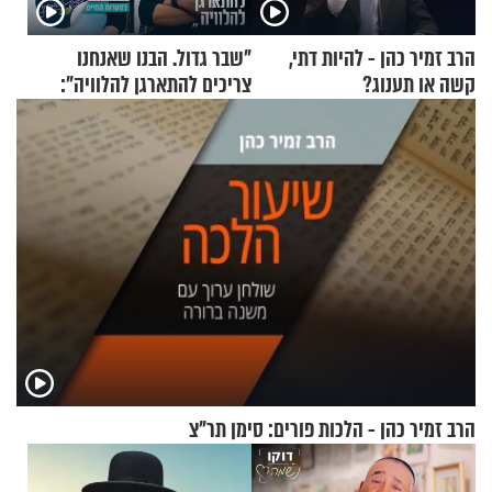
הרב זמיר כהן - להיות דתי,
"שבר גדול. הבנו שאנחנו
קשה או תענוג?
צריכים להתארגן להלוויה":
זוגיות במבחן, הפעם עם מרים
וגד דנינו
הרב זמיר כהן - הלכות פורים: סימן תר"צ