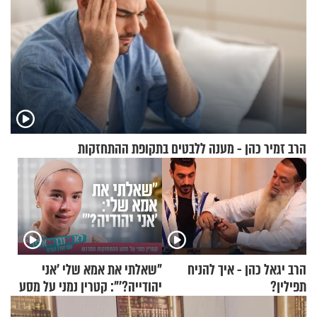
הרב זמיר כהן - מענה ללבטים בתקופת ההתחזקות
הרב יגאל כהן - איך להניח
"שאלתי את אמא שלי 'אני
תפילין?
יהודייה?'": קטרין נמני על מסע
ההתחזקות המרגש