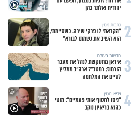
המיזם שיביא שמירה רוחנית לאלפי
חיילי צה"ל
2
תכני הידברות
לזיווגים, שלום בית וישועות:
המשדר העולמי של ט"ו באב
3
תכני הידברות
אחי, מחכים רק לך: יום התפילין
העולמי מגיע לתל אביב
תכני הידברות
4
מה הסיכוי להתחתן בגיל 37?
הפעולה שסיימה עשור של אכזבות
והובילה לחופה