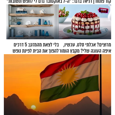
קוד פתוח | דניאל ברגר: "ה-7 באוקטובר גרם לי לחפש תשובות"
מרוצים? אכלתי סלט. עכשיו,
בלי לצאת מהמזגן: 5 דרכים
איפה העוגה שלי? מקבץ הומור
להפוך את הבית לפינת נופש
כייפי מספר 1
מעוצבת