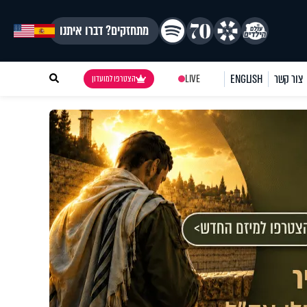
מתחזקים? דברו איתנו
צור קשר
ENGLISH
LIVE
הצטרפו למועדון