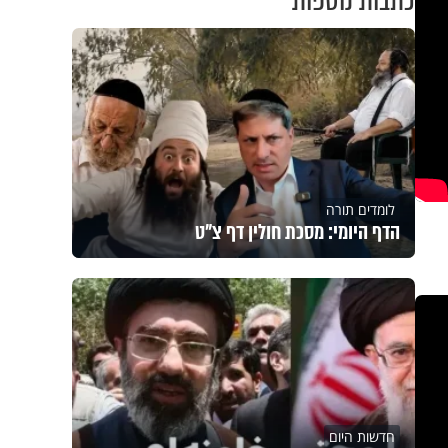
כתבות נוספות
לומדים תורה
הדף היומי: מסכת חולין דף צ"ט
חדשות היום