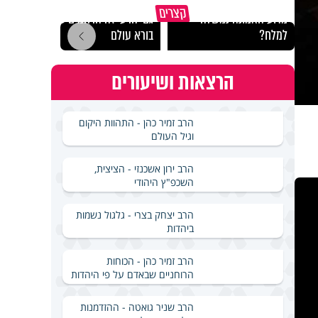
קצרים
מדוע האמונה נמשלה
גם ׳הרע׳ זה הרחמים של
האם מ
למלח?
בורא עולם
בשבת
הרצאות ושיעורים
הרב זמיר כהן - התהוות היקום
וגיל העולם
הרב ירון אשכנזי - הציצית,
השכפ"ץ היהודי
הרב יצחק בצרי - גלגול נשמות
ביהדות
הרב זמיר כהן - הכוחות
הרוחניים שבאדם על פי היהדות
הרב שניר גואטה - ההזדמנות