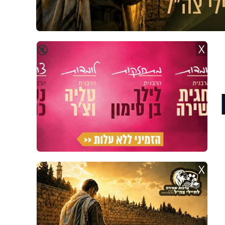
X
🔇
X