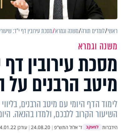
ראשי
לומדים תורה
משנה וגמרא
מסכת עירובין דף י"ד: שיעורי
משנה וגמרא
מסכת עירובין דף י
מיטב הרבנים על ה
לימוד הדף היומי עם מיטב הרבנים, בליווי
השיעור הקרוב ללבכם, ולמדו בהנאה. היום
הידברות
ד' אלול התש"פ
|
24.08.20
|
עודכן
.01.22 16:12
למעקב