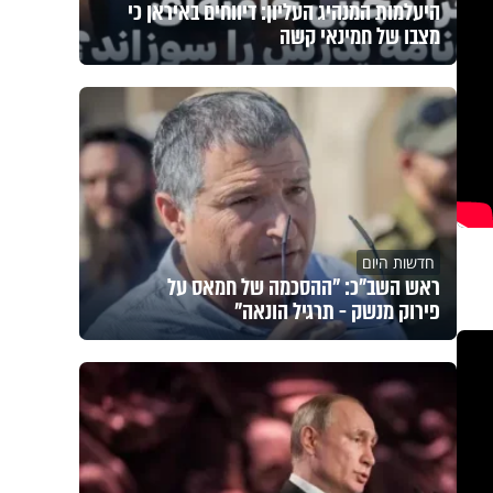
היעלמות המנהיג העליון: דיווחים באיראן כי
מצבו של חמינאי קשה
חדשות היום
ראש השב"כ: "ההסכמה של חמאס על
פירוק מנשק - תרגיל הונאה"