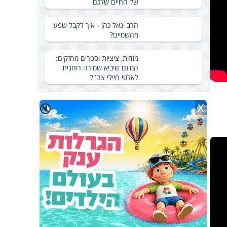
של החיים שלכם
הרב יגאל כהן - איך לקבל שפע
מהשמיים?
מזוזות, ציציות וספרים מחזקים:
המיזם שיביא שמירה רוחנית
לאלפי חיילי צה"ל
X
🔇