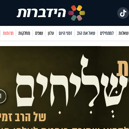
למתחילים
שאל את הרב
זמני היום
עלון
שופס
מחלקות
תרומות