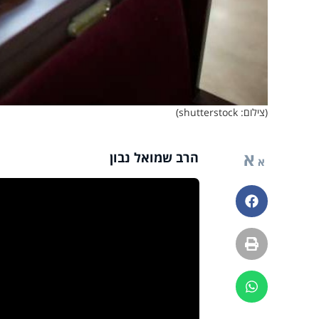
(צילום: shutterstock)
א
הרב שמואל נבון
א
פייסבוק
הדפסה
ווטסאפ