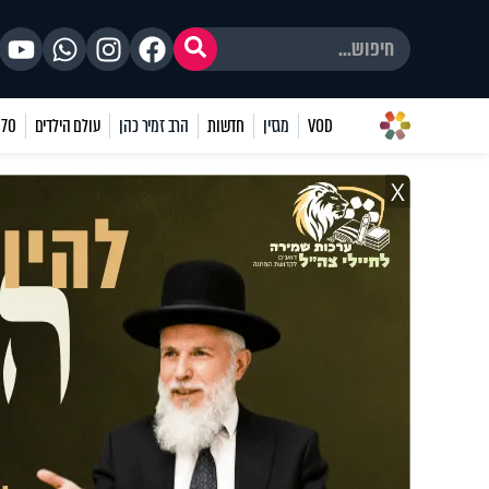
VOD
מגזין
חדשות
הרב זמיר כהן
עולם הילדים
70 שאלות
X