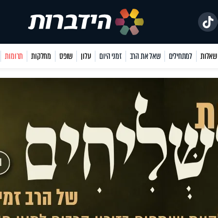
למתחילים
שאל את הרב
זמני היום
עלון
שופס
מחלקות
תרומות