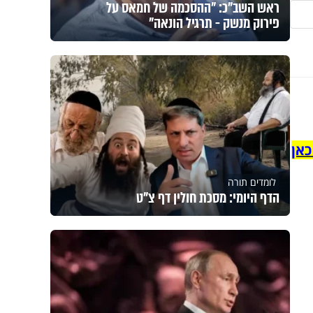
ראש השב"כ: "ההסכמה של חמאס על
פירוק מנשק - תרגיל הונאה"
כאן
לומדים תורה
הדף היומי: מסכת חולין דף צ"ט