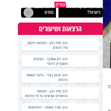
באיזה ארץ לומדים יותר
קצרים
גמרא בדרום קוריאה או
כל מה שנשבר יכול להיבנות
האם מ
בישראל?
מחדש
בשבת
הרצאות ושיעורים
הרב זמיר כהן - התהוות היקום
וגיל העולם
הרב ירון אשכנזי - הציצית,
השכפ"ץ היהודי
הרב יצחק בצרי - גלגול נשמות
ביהדות
ר
הרב זמיר כהן - הכוחות
הרוחניים שבאדם על פי היהדות
הרב שניר גואטה - ההזדמנות