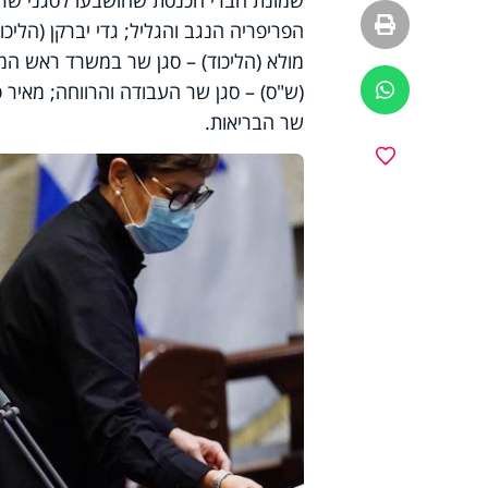
שמונת חברי הכנסת שהושבעו לסגני שרים 
הדפסה
הפריפריה הנגב והגליל
;
גדי יברקן (הליכו
מולא (הליכוד) – סגן שר במשרד ראש המ
(ש
"
ס) – סגן שר העבודה והרווחה
;
מאיר פו
ווטסאפ
שר הבריאות.
מועדפים