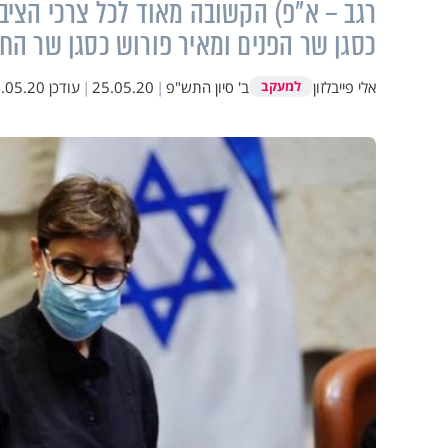
רגב – א"פ) הקשובה מאוד לכל צרכי הציבור
כסגן שר הפנים ומאיר פורוש כסגן שר החי
אלי פייבלזון
ב' סיון התש"פ
|
25.05.20
|
עודכן
05.20 17:46
למעקב