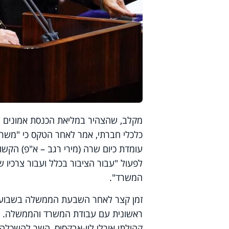
מקלב, שהצהיר במליאת הכנסת אמונים ע
כלכלי חברתי, אמר לאחר הטקס כי "משר
עומדת כיום שרה (מירי רגב – א
"
פ) הקשוב
לפעול
"
עבור הציבור בכלל ועבור צרכיו 
המשרד".
זמן קצר לאחר השבעת הממשלה בשבוע שע
ראשונית עם עבודת המשרד והממשלה. זא
קהילתי אורלי לוי-אבקסיס, השר להשכלה ג