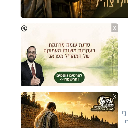
X
🔇
X
כי
י