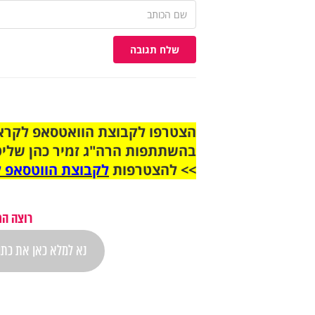
שלח תגובה
בהשתתפות הרה"ג זמיר כהן שליט
>> להצטרפות
לקבוצת הווטסאפ ל
רוצה הת