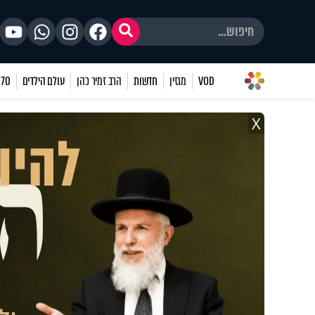
VOD
מגזין
חדשות
הרב זמיר כהן
עולם הילדים
70 שאלות
X