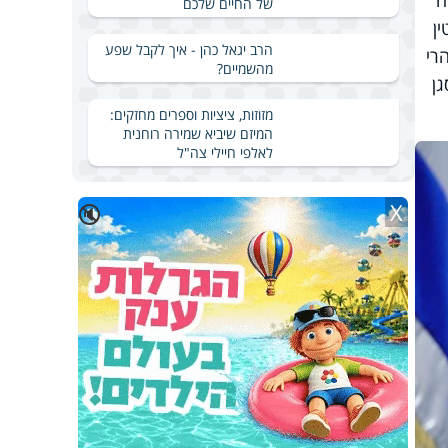
ח
של החיים שלכם
ן
הרב יגאל כהן - איך לקבל שפע
רי
מהשמיים?
גן
מזוזות, ציציות וספרים מחזקים:
המיזם שיביא שמירה רוחנית
לאלפי חיילי צה"ל
X
🔇