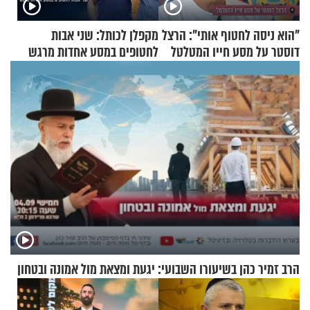
"הוא ניסה לחטוף אותי": הרצל
מקפלן לכותל: שני אבות
דוסטר על מסע חייו המטלטל
לחטופים במסע אחדות מרגש
הרב זמיר כהן בשיעורו השבועי: יגעת ומצאת מול אמונה ובטחון