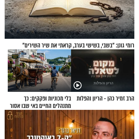
רומי גונן: "בשבי, בשישי בערב, קראתי את שיר השירים"
הרב זמיר כהן - הריון והפלות
בלי מכוניות ופקקים: כך
מתנהלים החיים באי שבו אסור
לנהוג כבר יותר מ-120 שנה