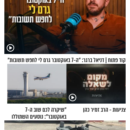
קוד פתוח | דניאל ברגר: "ה-7 באוקטובר גרם לי לחפש תשובות"
צניעות - הרב זמיר כהן
"שיקרה לכם שוב ה-7
באוקטובר": נוסעים השתוללו
בטיסה לפרנקפורט ונעצרו