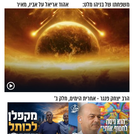
משפחתו של בניהו מלט:
אהוד אריאל על אביו, מאיר
"מיליונים באירופה תומכים
אריאל ז"ל
בכם"
הרב יצחק פנגר - אחרית הימים, חלק ב’