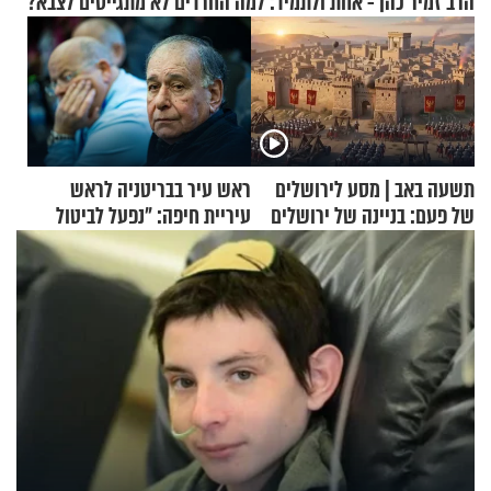
הרב זמיר כהן - אחת ולתמיד: למה החרדים לא מתגייסים לצבא?
תשעה באב | מסע לירושלים
ראש עיר בבריטניה לראש
של פעם: בניינה של ירושלים
עיריית חיפה: ״נפעל לביטול
ברית הערים התאומות״