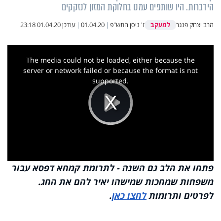
הידברות. היו שותפים עמנו בחלוקת המזון לנזקקים
למעקב
הרב יצחק פנגר
ז' ניסן התש"פ
|
01.04.20
|
עודכן
01.04.20 23:18
This
is
a
The media could not be loaded, either because the
modal
window.
server or network failed or because the format is not
supported.
Play
Video
פתחו את הלב גם השנה - לתרומת קמחא דפסא עבור
משפחות שמחכות שמישהו יאיר להם את החג.
לפרטים ותרומות
לחצו כאן
.