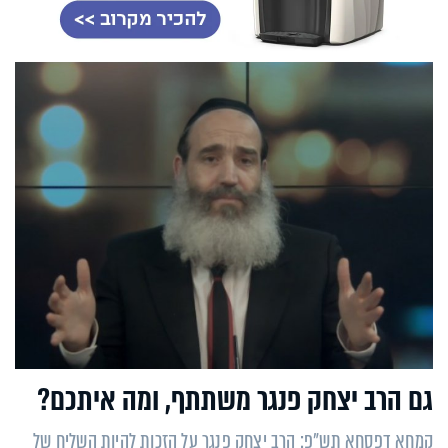
גם הרב יצחק פנגר משתתף, ומה איתכם?
קמחא דפסחא תש"פ: הרב יצחק פנגר על הזכות להיות השליח של