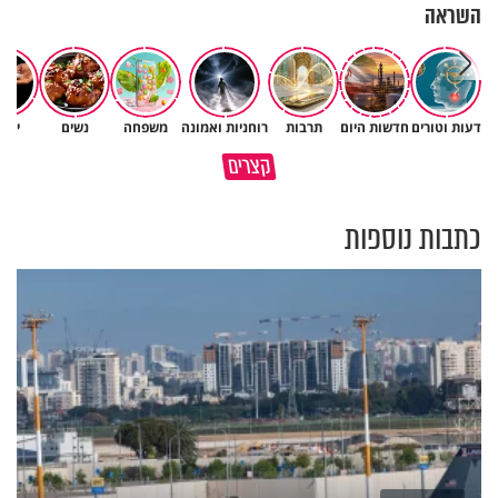
השראה
דעות וטורים
חדשות היום
תרבות
רוחניות ואמונה
משפחה
נשים
יהד
כדי להיות מנהיג - צריך לאכול גם
קצרים
אמונה היא להפסיק לבנות טיטניק
אבנים
כתבות נוספות