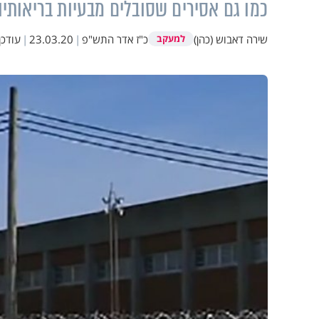
כמו גם אסירים שסובלים מבעיות בריאותיו
שירה דאבוש (כהן)
כ"ז אדר התש"פ
|
23.03.20
|
עודכן
למעקב