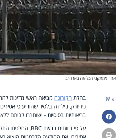
אחד ממתקני הכליאה בארה"ב
א
בהלת
הקורונה
מביאה ראשי מדינות להחל
א
ניו יורק, ביל דה בלסיו, שהודיע כי אסי
בריאותיות בסיסיות - ישוחררו לביתם לל
פייסבוק
על פי דיווחים ברש
הדפסה
אסירים. את ההודעה הדרמטית הוציא ראש