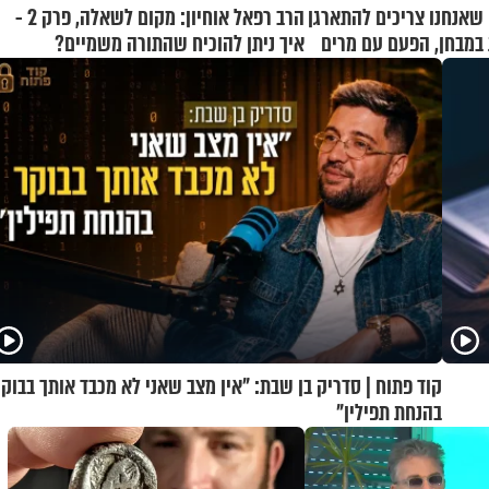
 שאנחנו צריכים להתארגן
הרב רפאל אוחיון: מקום לשאלה, פרק 2 -
ת במבחן, הפעם עם מרים
איך ניתן להוכיח שהתורה משמיים?
קוד פתוח | סדריק בן שבת: "אין מצב שאני לא מכבד אותך בבוקר
בהנחת תפילין"