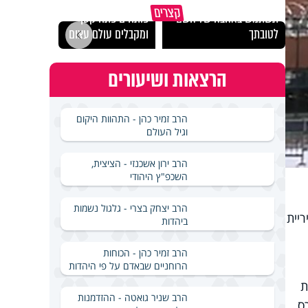
מכילי
קצרים
תשתמש באהבה של השם
פותחים פתח קטן -
במבחן
לטובתך
ומקבלים עולם עצום
ואלתר
הרצאות ושיעורים
הרב זמיר כהן - התהוות היקום
וגיל העולם
הרב ירון אשכנזי - הציצית,
השכפ"ץ היהודי
הרב יצחק בצרי - גלגול נשמות
יית
ביהדות
הרב זמיר כהן - הכוחות
הרוחניים שבאדם על פי היהדות
ת
הרב שניר גואטה - ההזדמנות
ס