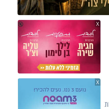
X
🔇
X
ת