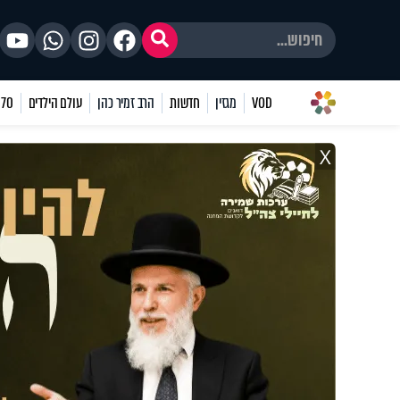
VOD
מגזין
חדשות
הרב זמיר כהן
עולם הילדים
70 שאלות
X