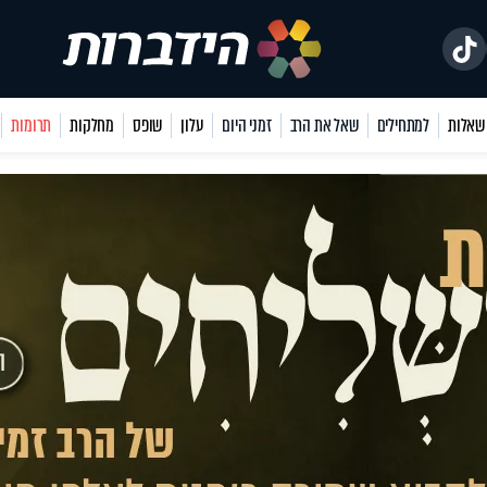
למתחילים
שאל את הרב
זמני היום
עלון
שופס
מחלקות
תרומות