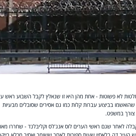
טות לא פשוטות - אחת מהן היא זו שנאלץ לקבל השבוע ראש עיר
רים שהואשמו בביצוע עברות קלות כמו גם אסירים שסובלים מבעיות
א צורך במשפט.
ת BBC, החלטתו התקבלה לאחר שגם ראשי הערים לוס אנג'לס וקליבלנד - שחררו מאו
 העיר דה בלאסיו שעות ספורות לאחר ששומר ואסיר מכלא רייקר