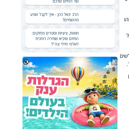
של החיים שלכם
הרב יגאל כהן - איך לקבל שפע
הו
מהשמיים?
מזוזות, ציציות וספרים מחזקים:
ל
המיזם שיביא שמירה רוחנית
לאלפי חיילי צה"ל
לשים
X
🔇
.