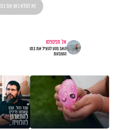
אל תפספסו
האב מנע להציל את בתו
הטובעת