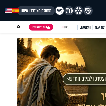
מתחזקים? דברו איתנו
צור קשר
ENGLISH
LIVE
הצטרפו למועדון