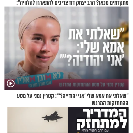
מתקדמים מכאן? הרב יצחק דוד
צריכים להתארגן להלוויה":
גרוסמן בשיחה מיוחדת
זוגיות במבחן, הפעם עם מרים
וגד דנינו
"שאלתי את אמא שלי 'אני יהודייה?'": קטרין נמני על מסע
ההתחזקות המרגש