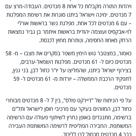
ויהדות התורה מקבלות כל אחת 8 מנדטים. העבודה-מרצ עם
7 מנדטים. ימינה וישראל ביתנו סוגרות את רשימת המפלגות
– עם 6 מנדטים לכל אחת. מפלגת גשר בראשות אורלי
לוי-אבקסיס ועוצמה יהודית בראשות איתמר בן גביר נמצאות
הרחק מאחוז החסימה, ונותרות מחוץ לכנסת.
כאמור, במצטבר גוש הימין משפר בסקרים את מצבו – מ- 58
מנדטים כיום ל- 61 מנדטים. מפלגות השמאל-ערבים,
בצירוף ישראל ביתנו, שהמליצו על יו"ר כחול לבן, בני גנץ,
לתפקיד הרכבת הממשלה – יורדות מ- 61 מנדטים ל- 59
מנדטים.
על פי הניתוח של "דיירקט פולס", בין 7 ל- 8 מנדטים מבוחרי
כחול לבן, המזוהים בעיקר עם מרכיבי חוסן לישראל ותל"ם
ברשימה, מתנגדים באופן נחרץ לשיתוף פעולה עם הרשימה
המשותפת. החבירה הפוליטית לרשימה המשותפת העבירה
כבר 4 מנדטים מכחול לבן לליכוד.