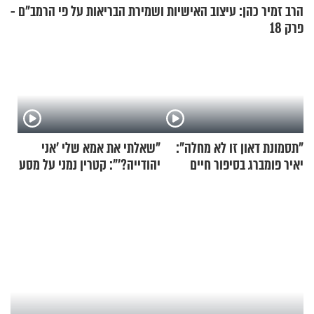
הרב זמיר כהן: עיצוב האישיות ושמירת הבריאות על פי הרמב"ם -
פרק 18
"תסמונת דאון זו לא מחלה":
"שאלתי את אמא שלי 'אני
יאיר פומברג בסיפור חיים
יהודייה?'": קטרין נמני על מסע
מעורר השראה
ההתחזקות המרגש