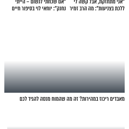
"אני מתחזקת, אבל קשה לי
"אם שכחתי לנשום – הייתי
ללכת בצניעות": מה הרב זמיר
נחנק": יוחאי לוי בסיפור חיים
כהן המליץ לה לעשות?
מעורר השראה
מאבדים ריכוז במהירות? זה מה שהמוח מנסה להגיד לכם