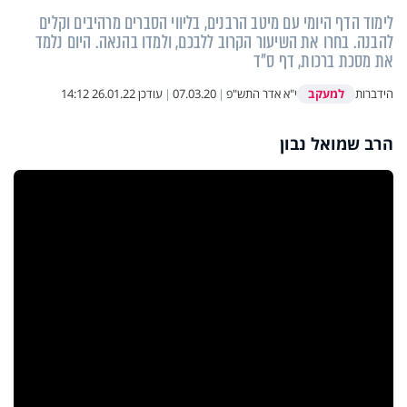
לימוד הדף היומי עם מיטב הרבנים, בליווי הסברים מרהיבים וקלים
להבנה. בחרו את השיעור הקרוב ללבכם, ולמדו בהנאה. היום נלמד
את מסכת ברכות, דף ס"ד
למעקב
הידברות
י"א אדר התש"פ
|
07.03.20
|
עודכן
26.01.22 14:12
הרב שמואל נבון