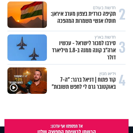
2
חדשות בעולם
תקיפה כורדית בצפון מערב איראן:
חוסלו אנשי משמרות המהפכה
חדשות בארץ
3
סירבו למכור לישראל - עכשיו
ארה"ב קונה ממנה ב-1.8 מיליארד
דולר
4
וידיאו מגזין
קוד פתוח | דניאל ברגר: "ה-7
באוקטובר גרם לי לחפש תשובות"
אל תפספסו אף עדכון:
הרשמו לרשימת התפוצה שלנו