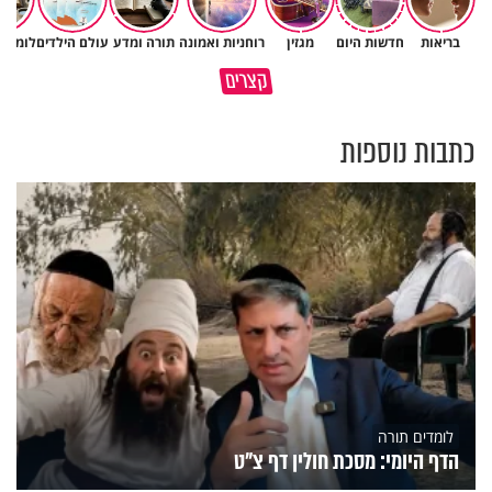
בריאות
חדשות היום
מגזין
רוחניות ואמונה
תורה ומדע
עולם הילדים
לומדים
גם ׳הרע׳ זה הרחמים של בורא
קצרים
מדוע האמונה נמשלה למלח?
עולם
כתבות נוספות
לומדים תורה
הדף היומי: מסכת חולין דף צ"ט