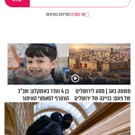
אני מסכים
למדיניות הפרטיות
תשעה באב | מסע לירושלים
בן 4 נעדר באשקלון: שב"כ
של פעם: בניינה של ירושלים
הצטרף למאמצי האיתור