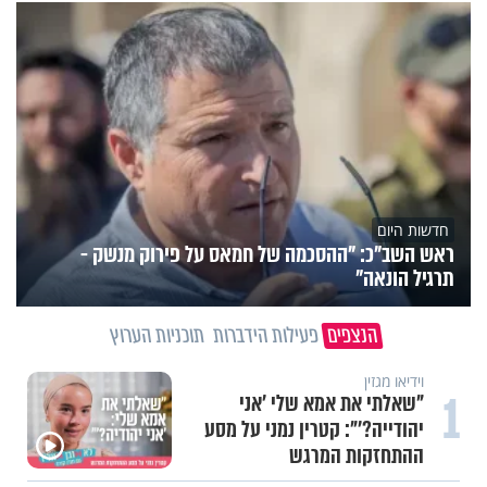
חדשות היום
ראש השב"כ: "ההסכמה של חמאס על פירוק מנשק -
תרגיל הונאה"
הנצפים
פעילות הידברות
תוכניות הערוץ
וידיאו מגזין
1
"שאלתי את אמא שלי 'אני
יהודייה?'": קטרין נמני על מסע
ההתחזקות המרגש