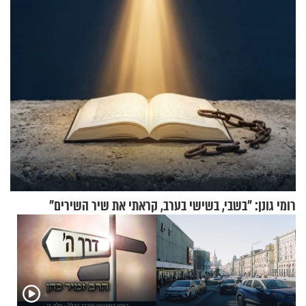
רומי גונן: "בשבי, בשישי בערב, קראתי את שיר השירים"