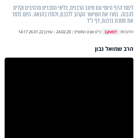
לימוד הדף היומי עם מיטב הרבנים, בליווי הסברים מרהיבים וקלים
להבנה. בחרו את השיעור הקרוב ללבכם, ולמדו בהנאה. היום נלמד
את מסכת ברכות, דף נ"ד
למעקב
הידברות
כ"ט שבט התש"פ
|
24.02.20
|
עודכן
26.01.22 14:17
הרב שמואל נבון