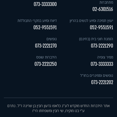
מתחברות
073-3333300
02-6301516
יעוץ תמיכה וסיוע לנשים בהריון
דיווח וסיוע במקרי התבוללות
052-9551591
052-9551591
הזמנת חוגי בית (בחינם)
נופשים
073-2221270
073-2221290
ממיר צופיה
הידברות שופס
073-2221250
073-3333333
נופשים וסמינרים בחו"ל
073-2221202
אתר הידברות החדש מוקדש לע"נ כלאפו גדעון רובין בן שרינה ז"ל. נתרם
ע"י בנו מוקירו, שי רובין ומשפחתו הי"ו