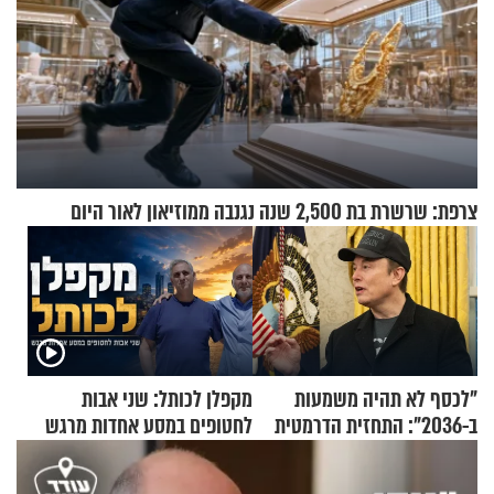
צרפת: שרשרת בת 2,500 שנה נגנבה ממוזיאון לאור היום
"לכסף לא תהיה משמעות
מקפלן לכותל: שני אבות
ב-2036": התחזית הדרמטית
לחטופים במסע אחדות מרגש
של אילון מאסק על עתיד
הכלכלה