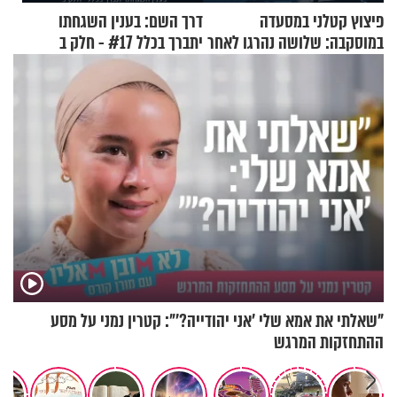
פיצוץ קטלני במסעדה
דרך השם: בענין השגחתו
במוסקבה: שלושה נהרגו לאחר
יתברך בכלל #17 - חלק ב
שמטען שנשאה אישה התפוצץ
"שאלתי את אמא שלי 'אני יהודייה?'": קטרין נמני על מסע
ההתחזקות המרגש