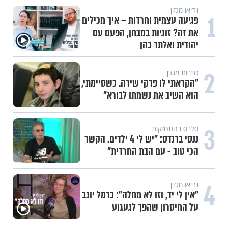
וידיאו מגזין
1
פגיעה עצמית וחרדות – איך מכילים
את זה? זוגיות במבחן, הפעם עם
יהודית ואלתר כהן
2
כתבות מגזין
"הקראתי לו פרקי שירה. כשסיימתי,
הוא השיב את נשמתו לבורא"
3
סלבס בהתחזקות
ננסי ברנדס: "יש לי 4 ילדים. הקשר
הכי טוב - עם הבת החרדית"
4
וידיאו מגזין
"אין לי יד, וזו לא מחלה": כרמל יוגב
על החיסרון שהפך לגעגוע