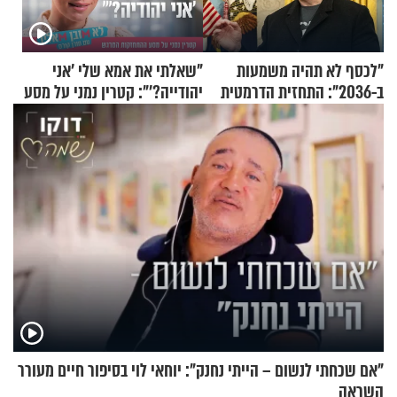
"לכסף לא תהיה משמעות
"שאלתי את אמא שלי 'אני
ב-2036": התחזית הדרמטית
יהודייה?'": קטרין נמני על מסע
של אילון מאסק על עתיד
ההתחזקות המרגש
הכלכלה
"אם שכחתי לנשום – הייתי נחנק": יוחאי לוי בסיפור חיים מעורר
השראה