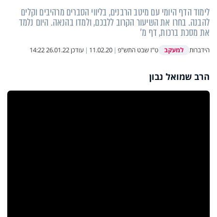
לימוד הדף היומי עם מיטב הרבנים, בליווי הסברים מרהיבים וקלים
להבנה. בחרו את השיעור הקרוב ללבכם, ולמדו בהנאה. היום נלמד
את מסכת ברכות, דף מ'
למעקב
הידברות
ט"ז שבט התש"פ
|
11.02.20
|
עודכן
26.01.22 14:22
הרב שמואל נבון