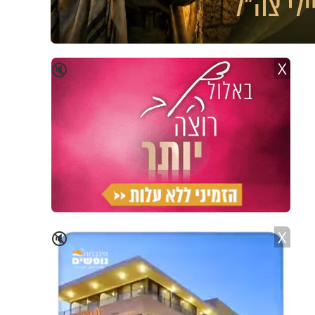
X
🔇
X
🔇