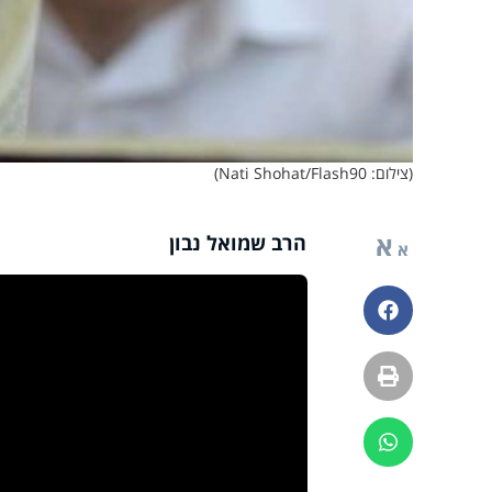
(צילום: Nati Shohat/Flash90)
א
הרב שמואל נבון
א
פייסבוק
הדפסה
ווטסאפ