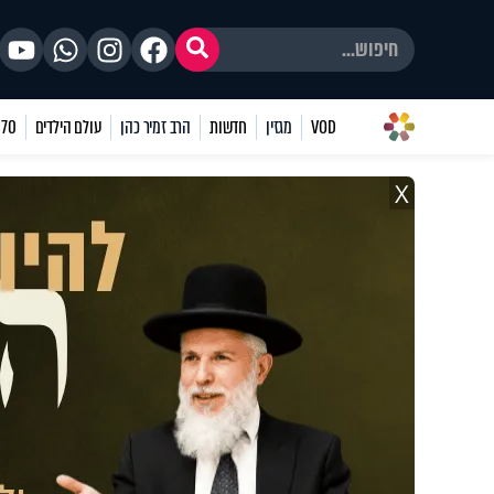
VOD
מגזין
חדשות
הרב זמיר כהן
עולם הילדים
70 שאלות
X