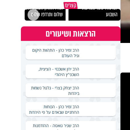
האם אפשר להפוך קללה
מכילי
קצרים
לברכה? מסר מפרשת
תהיו אהרון הכהן - תשכינו
במבחן
השבוע
שלום ותרדפו שלום
ואלתר
הרצאות ושיעורים
הרב זמיר כהן - התהוות היקום
וגיל העולם
הרב ירון אשכנזי - הציצית,
השכפ"ץ היהודי
הרב יצחק בצרי - גלגול נשמות
ביהדות
הרב זמיר כהן - הכוחות
הרוחניים שבאדם על פי היהדות
הרב שניר גואטה - ההזדמנות