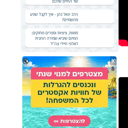
של החיים שלכם
הרב יגאל כהן - איך לקבל שפע
מהשמיים?
מזוזות, ציציות וספרים מחזקים:
המיזם שיביא שמירה רוחנית
לאלפי חיילי צה"ל
X
🔇