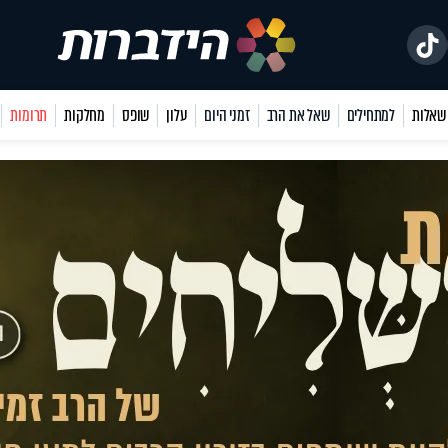
למתחילים
שאל את הרב
זמני היום
עלון
שופס
מחלקות
תרומות