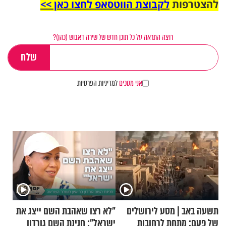
להצטרפות
לקבוצת הווטסאפ לחצו כאן >>
רוצה התראה על כל תוכן חדש של שירה דאבוש (כהן)?
אני מסכים
למדיניות הפרטיות
תשעה באב | מסע לירושלים
"לא רצו שאהבת השם ייצג את
של פעם: מתחת לרחובות
ישראל": חנינת השם גורדון