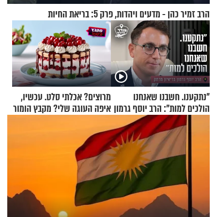
הרב זמיר כהן - מדעים ויהדות, פרק 5: בריאת החיות
"נתקענו. חשבנו שאנחנו
מרוצים? אכלתי סלט. עכשיו,
הולכים למות": הרב יוסף גרמון
איפה העוגה שלי? מקבץ הומור
בריאיון מרתק
כייפי מספר 1