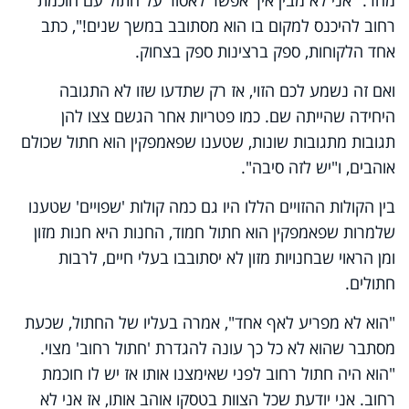
מהר. "אני לא מבין איך אפשר לאסור על חתול עם חוכמת
רחוב להיכנס למקום בו הוא מסתובב במשך שנים!", כתב
אחד הלקוחות, ספק ברצינות ספק בצחוק.
ואם זה נשמע לכם הזוי, אז רק שתדעו שזו לא התגובה
היחידה שהייתה שם. כמו פטריות אחר הגשם צצו להן
תגובות מתגובות שונות, שטענו שפאמפקין הוא חתול שכולם
אוהבים, ו"יש לזה סיבה".
בין הקולות ההזויים הללו היו גם כמה קולות 'שפויים' שטענו
שלמרות שפאמפקין הוא חתול חמוד, החנות היא חנות מזון
ומן הראוי שבחנויות מזון לא יסתובבו בעלי חיים, לרבות
חתולים.
"הוא לא מפריע לאף אחד", אמרה בעליו של החתול, שכעת
מסתבר שהוא לא כל כך עונה להגדרת 'חתול רחוב' מצוי.
"הוא היה חתול רחוב לפני שאימצנו אותו אז יש לו חוכמת
רחוב. אני יודעת שכל הצוות בטסקו אוהב אותו, אז אני לא