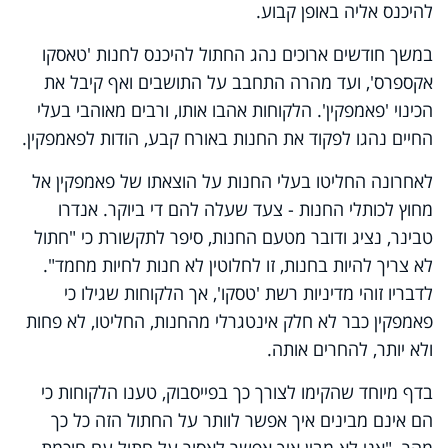
להיכנס אליה באופן קבוע.
במשך חודשים ארוכים נהג החתול להיכנס לחנות 'טאסקו
אקספרס', ועד מהרה התחבב על התושבים ואף קיבל את
הכינוי 'פאמפקין'. הלקוחות אהבו אותו, ורבים מאוהבי בעלי
החיים נהגו לפקוד את החנות באורח קבע, הודות לפאמפקין.
לאחרונה החליטו בעלי החנות על הוצאתו של פאמפקין אל
מחוץ לכותלי החנות - צעד שעלה להם די ביוקר. אנדרו
טבינר, נציג ודובר מטעם החנות, סיפר לתקשורת כי "חתול
לא צריך להיות בחנות, זו לחלוטין לא חנות לחיות מחמד".
לדבריו זוהי מדיניות רשת 'טסקו', אך הלקוחות שגילו כי
פאמפקין כבר לא חלק אינטגרלי מהחנות, החליטו, לא פחות
ולא יותר, להחרים אותה.
בדף מיוחד שהקימו לצורך כך בפייסבוק, טענו הלקוחות כי
הם אינם מבינים איך אפשר לוותר על החתול הזה כל כך