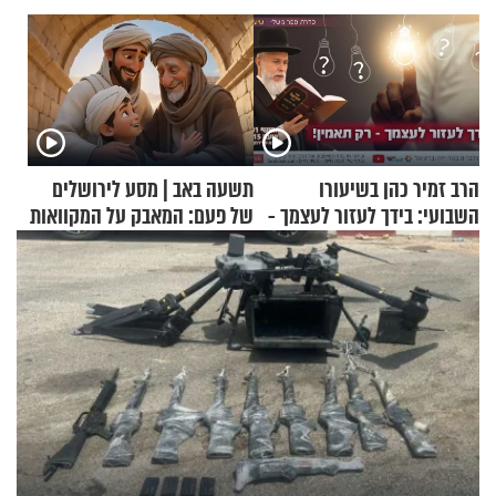
הרב זמיר כהן בשיעורו
תשעה באב | מסע לירושלים
השבועי: בידך לעזור לעצמך -
של פעם: המאבק על המקוואות
רק תאמין