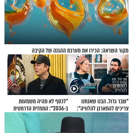
מקור השראה: הכירו את מערכת ההגנה של הקיבה
"שבר גדול. הבנו שאנחנו
"לכסף לא תהיה משמעות
צריכים להתארגן להלוויה":
ב-2036": התחזית הדרמטית
זוגיות במבחן, הפעם עם מרים
של אילון מאסק על עתיד
וגד דנינו
הכלכלה