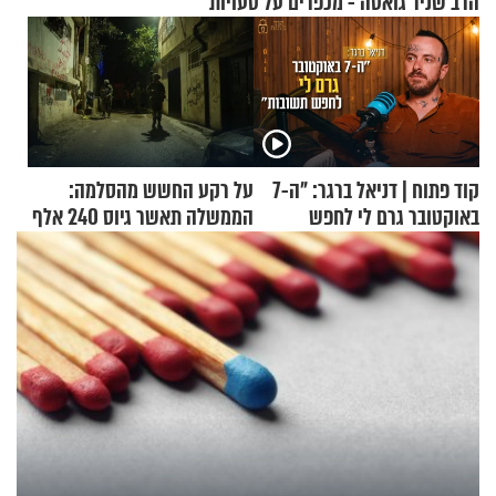
הרב שניר גואטה - מכפרים על טעויות
קוד פתוח | דניאל ברגר: "ה-7
על רקע החשש מהסלמה:
באוקטובר גרם לי לחפש
הממשלה תאשר גיוס 240 אלף
תשובות"
אנשי מילואים