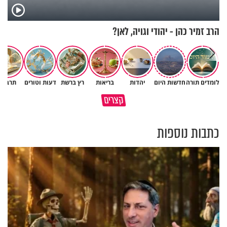
הרב זמיר כהן - יהודי וגויה, לאן?
לומדים תורה
חדשות היום
יהדות
בריאות
רץ ברשת
דעות וטורים
תרבות
באיזה אופן ומתי מותר לכבות אש
קצרים
סימן ההצלחה העולמי
בשבת?
כתבות נוספות