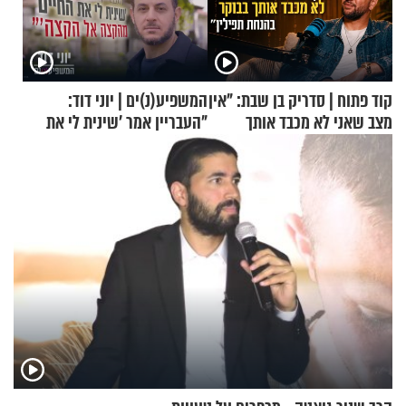
קוד פתוח | סדריק בן שבת: "אין
המשפיע(נ)ים | יוני דוד:
מצב שאני לא מכבד אותך
"העבריין אמר 'שינית לי את
בבוקר בהנחת תפילין"
החיים מהקצה אל הקצה'"