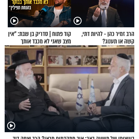
הרב זמיר כהן - להיות דתי,
קוד פתוח | סדריק בן שבת: "אין
קשה או תענוג?
מצב שאני לא מכבד אותך
בבוקר בהנחת תפילין"
בעיצומו של תשעה באב: איך מתקדמים מכאן? הרב יצחק דוד