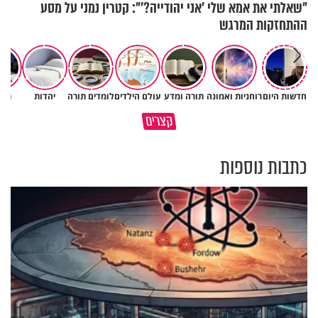
"שאלתי את אמא שלי 'אני יהודייה?'": קטרין נמני על מסע
ההתחזקות המרגש
חדשות היום
רוחניות ואמונה
תורה ומדע
עולם הילדים
לומדים תורה
יהדות
תרב
תעצרו לפני שאתם מוציאים דיבה
קצרים
על ציבור שלם
מתכון ל׳שבת שלום׳
כתבות נוספות