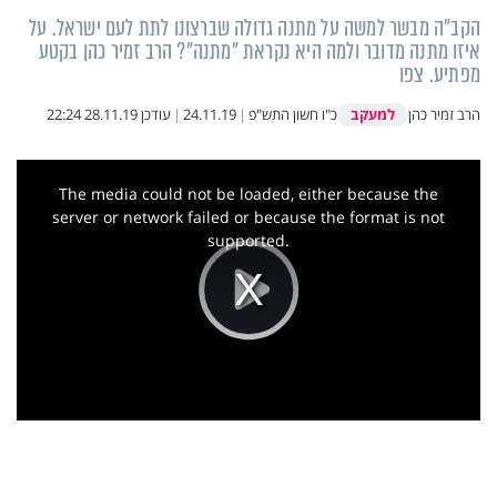
הקב"ה מבשר למשה על מתנה גדולה שברצונו לתת לעם ישראל. על
איזו מתנה מדובר ולמה היא נקראת "מתנה"? הרב זמיר כהן בקטע
מפתיע. צפו
למעקב
הרב זמיר כהן
כ"ו חשון התש"פ
|
24.11.19
|
עודכן
28.11.19 22:24
This
is
a
The media could not be loaded, either because the
modal
window.
server or network failed or because the format is not
supported.
Play
Video