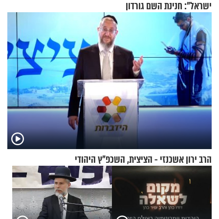
ישראל": חנינת השם גורדון
בריאיון מעורר השראה
הרב ירון אשכנזי - הציצית, השכפ"ץ היהודי