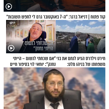
קוד פתוח | דניאל ברגר: "ה-7 באוקטובר גרם לי לחפש תשובות"
חירט וילדרס הגיע לנחם את בני
"אם שכחתי לנשום – הייתי
משפחתו של בניהו מלט:
נחנק": יוחאי לוי בסיפור חיים
"מיליונים באירופה תומכים
מעורר השראה
בכם"