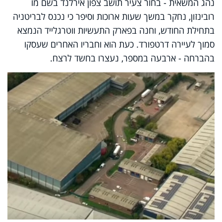
נהג המשאית - בחור צעיר תושב צפון אירלנד בשם מו
רובינזון, נחקר במשך שעות ארוכות וסיפר כי נכנס לבריטניה
בתחילת החודש, וחנה בפארק התעשיות ווטרגלייד הנמצא
סמוך לעיירה דרטפורד. כעת הוא וחבריו האחרים שעסקו
בהברחה - ארבעה במספר, נעצרו בחשד לרצח.