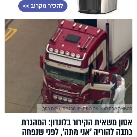
המשאית שבה מצאו את מותם 39 מהגרים (צילום מסך)
אסון משאית הקירור בלונדון: המהגרת
כתבה להוריה ’אני מתה’, לפני שנפחה