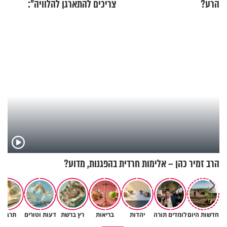
הרע?
צריכים להתארגן להלוויה":
זוגיות במבחן, הפעם עם מרים
וגד דנינו
הרב זמיר כהן – אלימות חרדית בהפגנות, מדוע?
חדשות היום
לומדים תורה
יהדות
בריאות
רץ ברשת
דעות וטורים
תרבות
גם ׳הרע׳ זה הרחמים של בורא