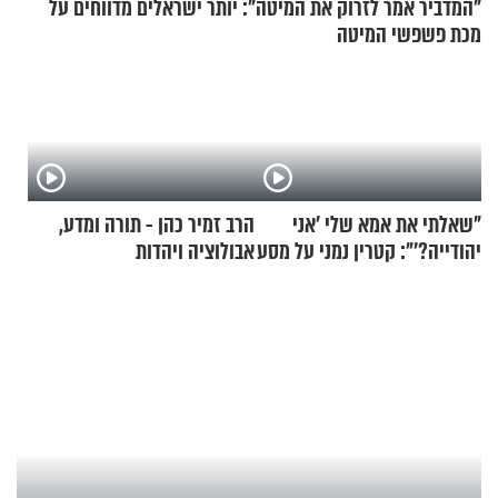
"המדביר אמר לזרוק את המיטה": יותר ישראלים מדווחים על
מכת פשפשי המיטה
"שאלתי את אמא שלי 'אני
הרב זמיר כהן - תורה ומדע,
יהודייה?'": קטרין נמני על מסע
אבולוציה ויהדות
ההתחזקות המרגש