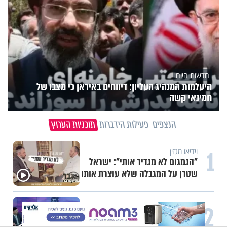
חדשות היום
היעלמות המנהיג העליון: דיווחים באיראן כי מצבו של
חמינאי קשה
הנצפים
פעילות הידברות
תוכניות הערוץ
1
וידיאו מגזין
"הגמגום לא מגדיר אותי": ישראל
שטרן על המגבלה שלא עוצרת אותו
2
X
תכני ערוץ הידברות
חלום אדיר: מקבץ סגולות