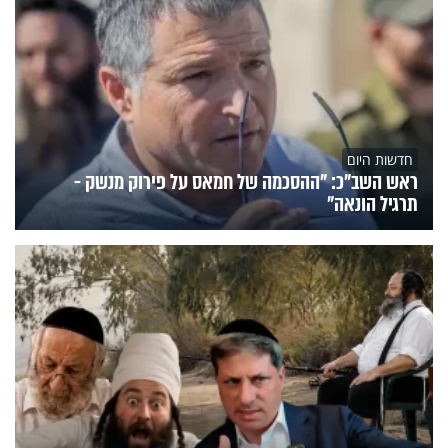
חדשות היום
ראש השב"כ: "ההסכמה של חמאס על פירוק מנשק -
תרגיל הונאה"