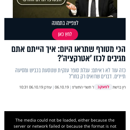
לצפייה בתמונה
לחץ כאן
הכי מטורף שתראו היום: איך הייתם אתם
מגיבים לכזו ’אטרקציה’?
כזה עוד לא ראיתם: עגלת סופר ענקית שנוסעת בכביש ומסיעה
תיירים. דברים שרואים רק בחו"ל
למעקב
רץ ברשת
ז' תשרי התש"פ
|
06.10.19
|
עודכן
06.10.19 10:31
This
is
a
The media could not be loaded, either because the
modal
window.
server or network failed or because the format is not