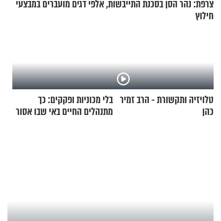
צרפת: נהר הסן בסכנת התייבשות, אלפי דגים מועברים במבצעי
חילוץ
טלויזיה ותקשורת - הרב זמיר
בלי מכוניות ופקקים: כך
כהן
מתנהלים החיים באי שבו אסור
לנהוג כבר יותר מ-120 שנה