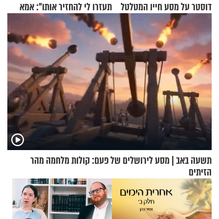
דוסטר על מסע חייו המטלטל
תעזרו לי להחזיר אותו": אמא
של יובל בן ה-4 בריאיון דומע
תשעה באב | מסע לירושלים של פעם: קולות מלחמה מהר
הזיתים