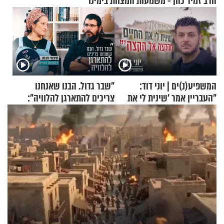
הרב זמיר כהן - משמעות המצוות בימינו
המשפיע(נ)ים | יוני דוד:
"שבר גדול. הבנו שאנחנו
"העבריין אמר 'שינית לי את
צריכים להתארגן להלוויה":
החיים מהקצה אל הקצה'"
זוגיות במבחן, הפעם עם מרים
וגד דנינו