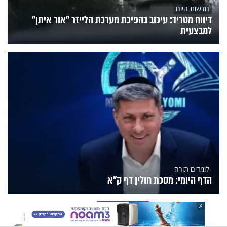
חדשות היום
דיווח מטריד: עיכוב בהפיכת מערכת הלייזר "אור איתן"
למבצעית
לומדים תורה
הדף היומי: מסכת חולין דף ק"א
הנצפים
פעילות הידברות
תוכניות הערוץ
X