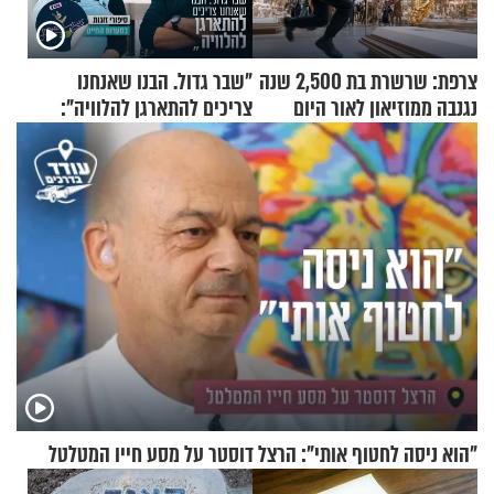
צרפת: שרשרת בת 2,500 שנה
"שבר גדול. הבנו שאנחנו
נגנבה ממוזיאון לאור היום
צריכים להתארגן להלוויה":
זוגיות במבחן, הפעם עם מרים
וגד דנינו
"הוא ניסה לחטוף אותי": הרצל דוסטר על מסע חייו המטלטל