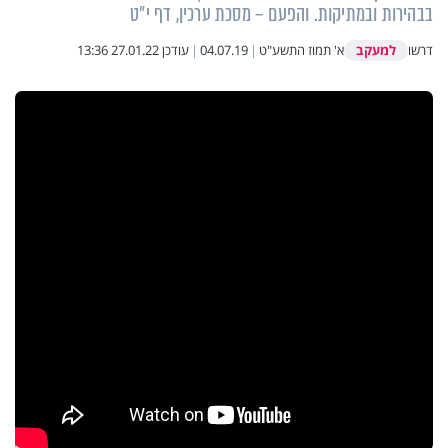
בבהירות ובמתיקות. והפעם – מסכת ערכין, דף י"ט
למעקב
דרשו
א' תמוז התשע"ט
|
04.07.19
|
עודכן
27.01.22 13:36