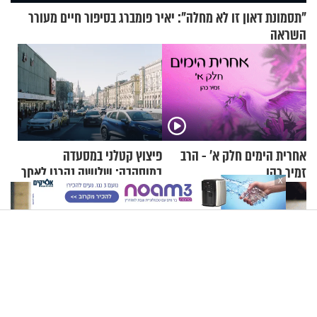
"תסמונת דאון זו לא מחלה": יאיר פומברג בסיפור חיים מעורר
השראה
אחרית הימים חלק א’ - הרב
פיצוץ קטלני במסעדה
זמיר כהן
במוסקבה: שלושה נהרגו לאחר
X
שמטען שנשאה אישה התפוצץ