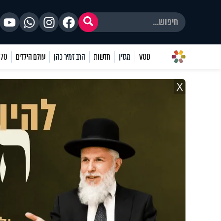
VOD
מגזין
חדשות
הרב זמיר כהן
עולם הילדים
70 שאלות
X