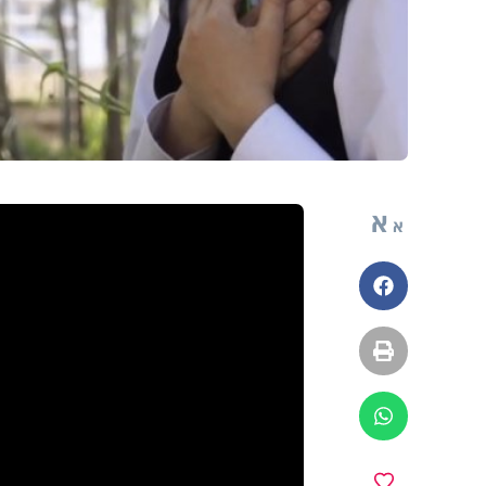
א
א
פייסבוק
הדפסה
ווטסאפ
מועדפים