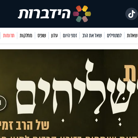
למתחילים
שאל את הרב
זמני היום
עלון
שופס
מחלקות
תרומות