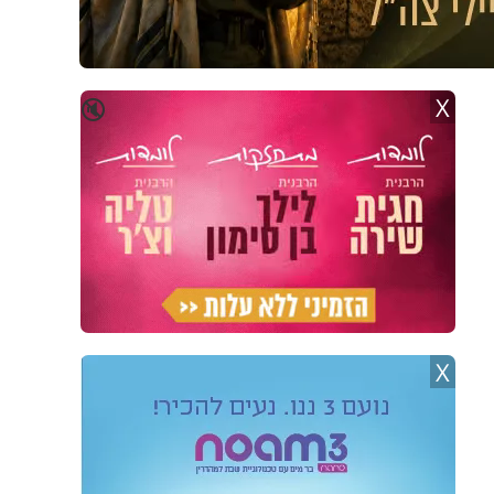
X
🔇
X