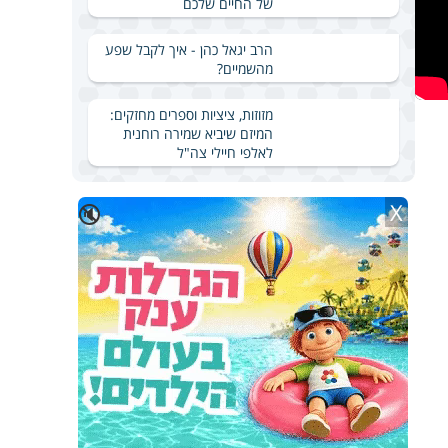
של החיים שלכם
הרב יגאל כהן - איך לקבל שפע
מהשמיים?
מזוזות, ציציות וספרים מחזקים:
המיזם שיביא שמירה רוחנית
לאלפי חיילי צה"ל
X
🔇