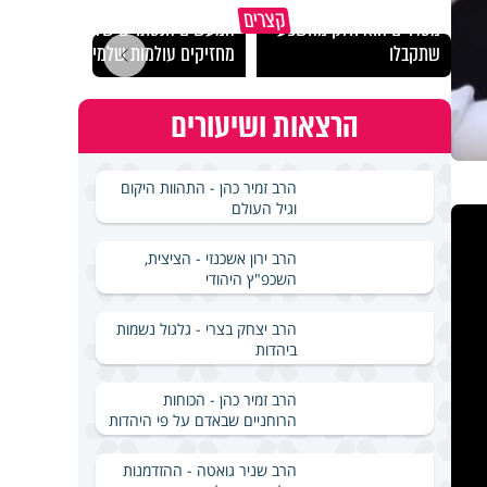
גם השולחן שבת שאתם
קצרים
מסדרים הוא חלק מהשפע
המעשים הנסתרים שלנו
האם מ
שתקבלו
מחזיקים עולמות שלמים
בשבת
הרצאות ושיעורים
הרב זמיר כהן - התהוות היקום
וגיל העולם
הרב ירון אשכנזי - הציצית,
השכפ"ץ היהודי
הרב יצחק בצרי - גלגול נשמות
ביהדות
הרב זמיר כהן - הכוחות
הרוחניים שבאדם על פי היהדות
הרב שניר גואטה - ההזדמנות