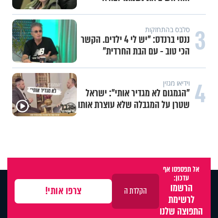
3
סלבס בהתחזקות
ננסי ברנדס: "יש לי 4 ילדים. הקשר
הכי טוב - עם הבת החרדית"
4
וידיאו מגזין
"הגמגום לא מגדיר אותי": ישראל
שטרן על המגבלה שלא עוצרת אותו
אל תפספסו אף
עדכון:
הרשמו
לרשימת
התפוצה שלנו