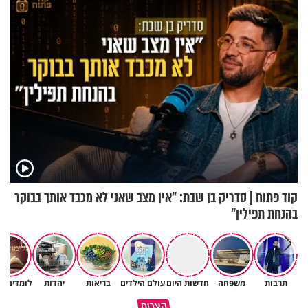
קוד פתוח | סדריק בן שבת: "אין מצב שאני לא מכבד אותך בבוקר
בהנחת תפילין"
תרבות
משפחה
חדשות היום
עולם הילדים
בריאות
יהדות
לומדים ת
מה הקשר בין חלומות רעים לסרט
קצרים
בשורה משמחת לחולי פרקינסון
אימה?