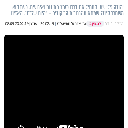
יהודה פליישמן התחיל את דרכו כזמר חתונות ואירועים. כעת הוא
משחרר סינגל שמתאים לרחבות הריקודים – "היום שלכם". האזינו
למעקב
מוזיקה יהודית
ט"ו אדר א' התשע"ט
|
20.02.19
|
עודכן
20.02.19 08:09