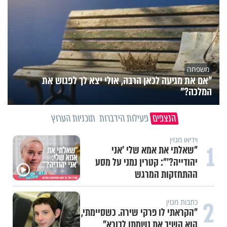
משפחה
"אם את מגיעה לכאן הרבה, אולי יצא לך לפגוש את
המלכה?"
הנצפים
פעילות הידברות
תוכניות הערוץ
וידיאו מגזין
1
"שאלתי את אמא שלי 'אני
יהודייה?'": קטרין נמני על מסע
ההתחזקות המרגש
2
כתבות מגזין
"הקראתי לו פרקי שירה. כשסיימתי,
הוא השיב את נשמתו לבורא"