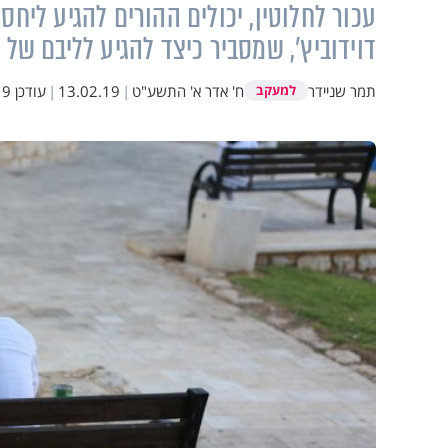
עכור לחלוטין, יכולים ההורים להגיע ליח
דוידוביץ', שמסביר כיצד להגיע לליבם של
תמר שניידר
ח' אדר א' התשע"ט
|
13.02.19
|
עודכן
:06
למעקב