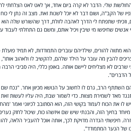
החולשות שלי. הדבר לא קרה ביום אחד, אך לאט לאט הצלחתי לה
פיו של הקב"ה, ושום דבר לא יוכל לשנות זאת. מצב זה נתן לי כוח
 וזכיתי שתפתח לי הדרך לאהבה לזולת, דרך שהשורש שלה הוא
 אנשים שחיפשו מי שיבין ויכיל אותם, ומשם גם התחלתי לעבוד ע
א מתווה להורים, שילדיהם עוברים התמודדות, לא תמיד פועלת כ
יכים להבין מה עובר על הילד שלהם, להקשיב לו ולאהוב אותו",
 שרבים לא מצליחים ליישם אותה. באופן כללי, היה סביבי הרבה 
ל הדברים".
 השתתף הרב, גרם לו לחשוב על הנושא מכיוון אחר. "נכח שם
גד מאד לשמירת מצוות. כדי לשמור שבת, היה עליו לעשות זאת
ו את הכוח לעמוד בקושי הזה, הוא הסתובב לכיווני ואמר 'מהחי
מיוחד בחיוך הזה, והבנתי שיש שם איזשהו כוח, שיכול לחזק נערים
רה. חיפשתי הגדרה מדויקת לכך, אותה אוכל להעביר הלאה, להור
בו של הנער המתמודד".