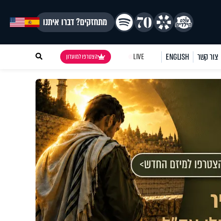
מתחזקים? דברו איתנו
צור קשר
ENGLISH
LIVE
הצטרפו למועדון