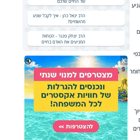
של החיים שלכם
גיע
הרב יגאל כהן - איך לקבל שפע
מהשמיים?
ם
הרב יצחק פנגר - הכוחות
המניעים את האדם בחיים
פי
X
🔇
חומר
וך
ים