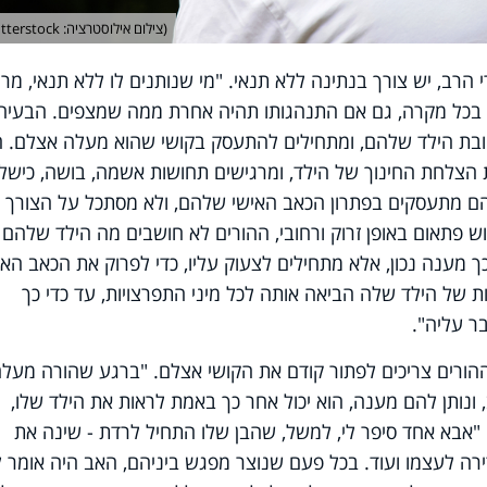
(צילום אילוסטרציה: shutterstock)
הרב, יש צורך בנתינה ללא תנאי. "מי שנותנים לו ללא תנאי, מר
ו בכל מקרה, גם אם התנהגותו תהיה אחרת ממה שמצפים. הבעיה
ובת הילד שלהם, ומתחילים להתעסק בקושי שהוא מעלה אצלם. 
הצלחת החינוך של הילד, ומרגישים תחושות אשמה, בושה, כישלו
שהם מתעסקים בפתרון הכאב האישי שלהם, ולא מסתכל על הצורך 
ש פתאום באופן זרוק ורחובי, ההורים לא חושבים מה הילד שלהם
ך מענה נכון, אלא מתחילים לצעוק עליו, כדי לפרוק את הכאב האי
של הילד שלה הביאה אותה לכל מיני התפרצויות, עד כדי כך
ר עליה".
 ההורים צריכים לפתור קודם את הקושי אצלם. "ברגע שהורה מעל
נותן להם מענה, הוא יכול אחר כך באמת לראות את הילד שלו,
ב. "אבא אחד סיפר לי, למשל, שהבן שלו התחיל לרדת - שינה את
רה לעצמו ועוד. בכל פעם שנוצר מפגש ביניהם, האב היה אומר ל