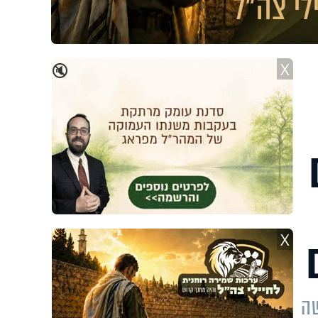
X
🔇
X
שה