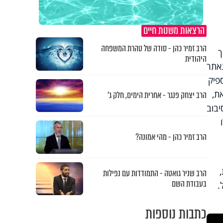
הרצאות משנות חיים
הרב זמיר כהן - סודה של טהרת המשפחה
ך
היהודית
נאתר
פיק
ת,
הרב יצחק פנגר - אחרית הימים, חלק ג’
יבוב
הרב זמיר כהן - מהי אמונה?
הרב שניר גואטה - התמודדות עם נפילות
בעבודת השם
.
כתבות נוספות