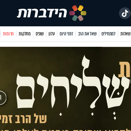
למתחילים
שאל את הרב
זמני היום
עלון
שופס
מחלקות
תרומות