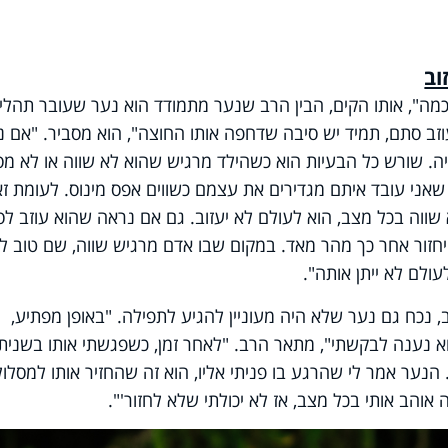
וב
חכמה", אותו הקים, הבין הרב שנער מתמודד הוא נער שעובר תהלי
וזב סתם, תמיד יש סיבה שדחפה אותו החוצה", הוא מסביר. "אם 
ה. שורש כל הבעיות הוא כשהילד מרגיש שהוא לא שווה או לא מס
ם שאני עובד איתם מגדירים את עצמם כשווים אפס מינוס. לעומת זא
וה בכל מצב, הוא לעולם לא יעזוב. גם אם נראה שהוא עוזב לס
יחזור אחר כך מהר מאד. במקום שבו אדם מרגיש שווה, שם טוב לו
ולם לא ייתן אותה".
נכח גם נער שלא היה מעוניין להגיע לתפילה. "באופן מפתיע,
א נענה לבקשתי", מתאר הרב. "לאחר זמן, כשפגשתי אותו בשנית,
נער אמר לי שהרגע בו פניתי אליו, הוא זה שהחזיר אותו למסלול
והב אותי בכל מצב, אז לא יכולתי שלא לחזור'".