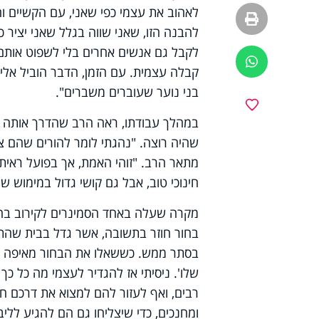
לאהוב את עצמי כפי שאני, עם הקשיים ו
הדפסה
להבנה הזו, שאני שווה בגלל שאני יציר כ
לקבל גם אנשים אחרים בלי לשפוט אותם,
ווטסאפ
קבלה עצמית. עם הזמן, הדבר הוביל אליי
בני נוער שעוברים משברים".
מועדפים
במהלך עבודתו, ראה הרב שהדרך אותה הו
שהיה רוצה. "נהגתי לומר להורים שהם צר
מתאר הרב. "זוהי האמת, אך בפועל ראיתי
חינוכי טוב, אבל גם קושי גדול במימוש ש
מקרה שעלה באחד הסמינרים לקירוב בהם
בחור חוזר בתשובה, אשר גדל בבית שהתנ
בסתר ממש. כששאלו את הבחור מאיפה יש ל
שלו'. ניסיתי אז להגדיר לעצמי מה כל כך 
רבים, ואף לעזור להם למצוא את דרכם חז
ומחנכים, כדי שיצליחו גם הם להגיע ללי