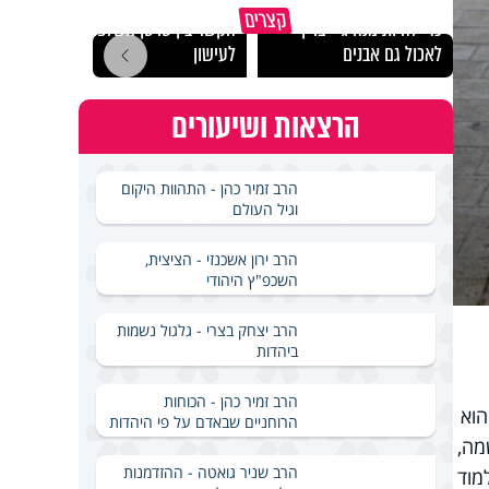
"הגמג
קצרים
כדי להיות מנהיג - צריך
הקשר בין סרטן השלפוחית
ישרא
לאכול גם אבנים
לעישון
שלא 
הרצאות ושיעורים
הרב זמיר כהן - התהוות היקום
וגיל העולם
הרב ירון אשכנזי - הציצית,
השכפ"ץ היהודי
הרב יצחק בצרי - גלגול נשמות
ביהדות
הרב זמיר כהן - הכוחות
הוא
הרוחניים שבאדם על פי היהדות
מה,
הרב שניר גואטה - ההזדמנות
מוד