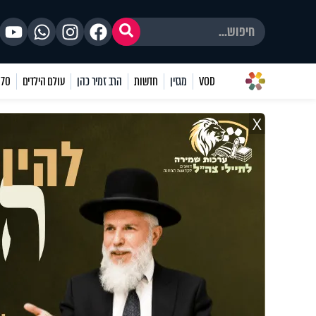
VOD
מגזין
חדשות
הרב זמיר כהן
עולם הילדים
70 שאלות
X