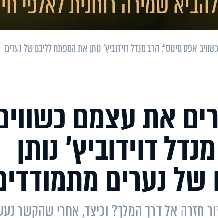
שווים אפס מינוס": הרב מנדל דוידוביץ’ נותן את המפתח לליבם של נערים
רים את עצמם כשווים
נדל דוידוביץ’ נותן
של נערים מתמודדים
ור חזרה אל דרך המלך? וכיצד, אחרי שהקשר נע