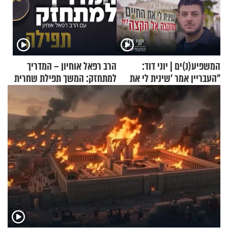
המשפיע(נ)ים | יוני דוד:
הרב רפאל אוחיון – המדריך
"העבריין אמר 'שינית לי את
למתחזק: המשך תפילת שחרית
החיים מהקצה אל הקצה'"
מאשרי ועד עלינו