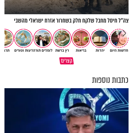
צה"ל חיסל מחבל שלקח חלק בשחרור אזרח ישראלי מהשבי
חדשות היום
יהדות
בריאות
רץ ברשת
לומדים תורה
דעות וטורים
תרבות
הבן שלך לא מרגיש כלום, אין לך
סגולה שתעזור לכם למתן את
קצרים
מה לטרוח - הרב ירון יצחקוב
הריבים בבית
כתבות נוספות