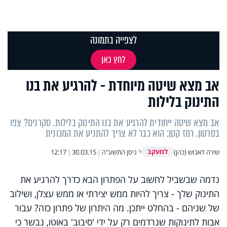
לצפייה בתמונה
לחץ כאן
אב מצא שיטה מיוחדת - להרגיע את בנו
התינוק בלילות
אב מצא שיטה ייחודית להרגיע את בנו התינוק בלילות. סקרנים? צפו
בסרטון. רמז קטן: הוא כבר לא צריך להתניע את המכונית
למעקב
שירה דאבוש (כהן)
י' ניסן התשע"ה
|
30.03.15
|
12:17
נדמה שבשביל לחשוב על הפתרון הבא כדרך להרגיע את
התינוק שלך - צריך להיות ממש יצירתי או ממש עצלן, ושילוב
של שניהם - בהחלט ייתכן. מה היתרון של פתרון כזה? עבור
אבות לתינוקות שנרדמים רק על ידי 'סיבוב' באוטו, נבשר כי