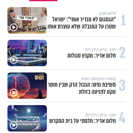
1
וידיאו מגזין
"הגמגום לא מגדיר אותי": ישראל
שטרן על המגבלה שלא עוצרת אותו
2
תכני ערוץ הידברות
חלום אדיר: מקבץ סגולות
3
עשייה והעצמה נשית
משיבת נפש: הגבול הדק שבין חוסר
טקט לפגיעה בזולת
4
תכני ערוץ הידברות
חלום אדיר: חלמתי על בית המקדש