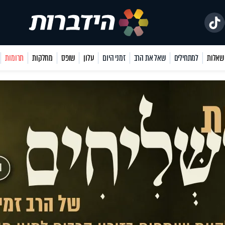
למתחילים
שאל את הרב
זמני היום
עלון
שופס
מחלקות
תרומות