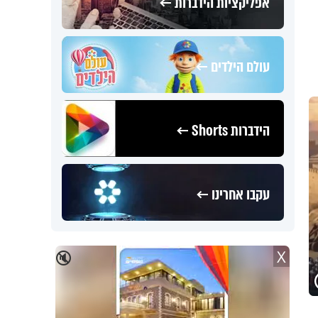
אפליקציות הידברות ←
עולם הילדים ←
הידברות Shorts ←
עקבו אחרינו ←
X
🔇