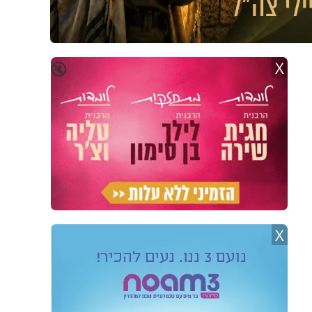
X
🔇
X