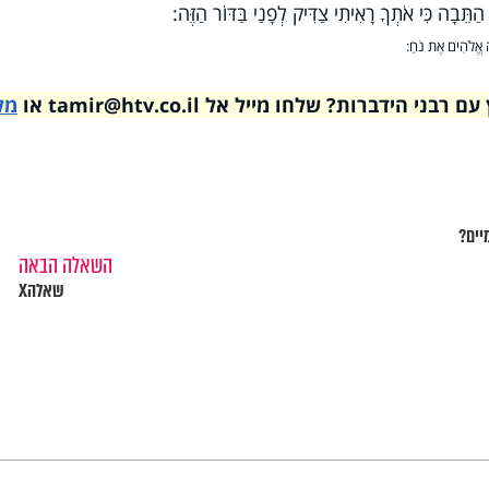
הַתֵּבָה כִּי אֹתְךָ רָאִיתִי צַדִּיק לְפָנַי בַּדּוֹר הַזֶּה:
ָה אֱלֹהִים אֶת נֹחַ:
דברות? שלחו מייל אל tamir@htv.co.il או
מל
יים?
השאלה הבאה
שאלהX