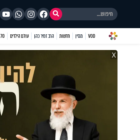
VOD
מגזין
חדשות
הרב זמיר כהן
עולם הילדים
70 שאלות
X