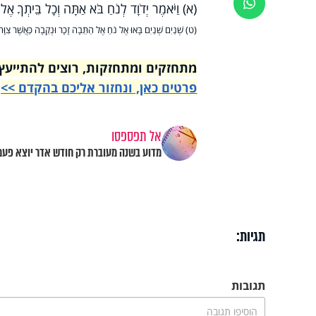
ווטסאפ
(א) וַיֹּאמֶר יְדֹוָד לְנֹחַ בֹּא אַתָּה וְכָל בֵּיתְךָ אֶל 
(ט) שְׁנַיִם שְׁנַיִם בָּאוּ אֶל נֹחַ אֶל הַתֵּבָה זָכָר וּנְקֵבָה כַּאֲשֶׁר צִוּ
מתחזקים ומתחזקות, רוצים להתייעץ עם רבני הי
פרטים כאן, ונחזור אליכם בהקדם >>
אל תפספסו
מדוע בשנה מעוברת רק חודש אדר יוצא פעמ
תגיות:
תגובות
הוסיפו תגובה