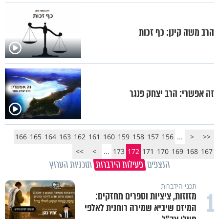
הרב משה קינן: כף זכות
זה אפשרי: הרב יצחק פנגר
166
165
164
163
162
161
160
159
158
157
156
...
<
<<
>>
>
...
173
172
171
170
169
168
167
הנצפים
פעילות הידברות
תוכניות הערוץ
תכני הידברות
1
מזוזות, ציציות וספרים מחזקים:
המיזם שיביא שמירה רוחנית לאלפי