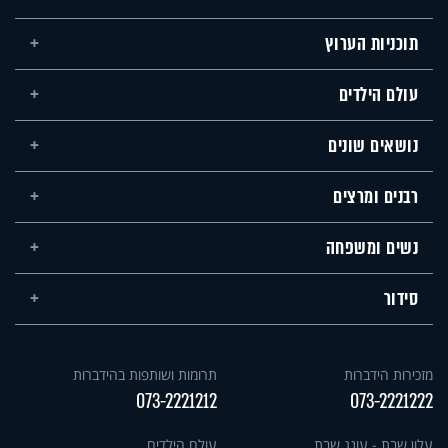
תוכניות הערוץ
עולם הילדים
נושאים שונים
רבנים ומרצים
נשים ומשפחה
סידור
מזכירות הידברות
תרומות ושותפות בהידברות
073-2221212
073-2221222
עלון שבת - עונג שבת
עולם הילדים