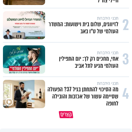
חיילי צה"ל
2
תכני הידברות
לזיווגים, שלום בית וישועות: המשדר
העולמי של ט"ו באב
3
תכני הידברות
אחי, מחכים רק לך: יום התפילין
העולמי מגיע לתל אביב
תכני הידברות
4
מה הסיכוי להתחתן בגיל 37? הפעולה
שסיימה עשור של אכזבות והובילה
לחופה
כך אפשר להתמודד עם הדאגות
קצרים
סגולה להשכנת שלום בין אם לילדיה
והמחשבות שמגיעות לפני השינה