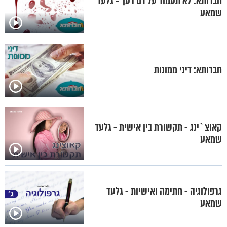
חברותא: לא תעמוד על דם רעך - גלעד
שמאע
חברותא: דיני ממונות
קאוצ`ינג - תקשורת בין אישית - גלעד
שמאע
גרפולוגיה - חתימה ואישיות - גלעד
שמאע