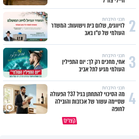
חיילי צה"ל
2
תכני הידברות
לזיווגים, שלום בית וישועות: המשדר
העולמי של ט"ו באב
3
תכני הידברות
אחי, מחכים רק לך: יום התפילין
העולמי מגיע לתל אביב
תכני הידברות
4
מה הסיכוי להתחתן בגיל 37? הפעולה
שסיימה עשור של אכזבות והובילה
לחופה
כך תשמרו על עצמכם ועל בני
קצרים
משפחתיכם בחופש הגדול
המפגש איתה שינה את חיי