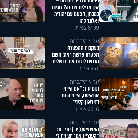
פגיעה עצמית וחרדות –
איך מכילים את זה? זוגיות
במבחן, הפעם עם יהודית
ואלתר כהן
6109 צפיות
ערוץ הידברות
בעקבות ההפטרה -
הפטרת פרשת ראה: השם
מבטיח לבנות את ירושלים
961 צפיות
ערוץ הידברות
תום עוז: "אם הייתי
אתאיסט, הייתי היום
בדיכאון קליני"
2516 צפיות
ערוץ הידברות
המשפיע(נ)ים | יוני דוד:
"העבריין אמר 'שינית לי