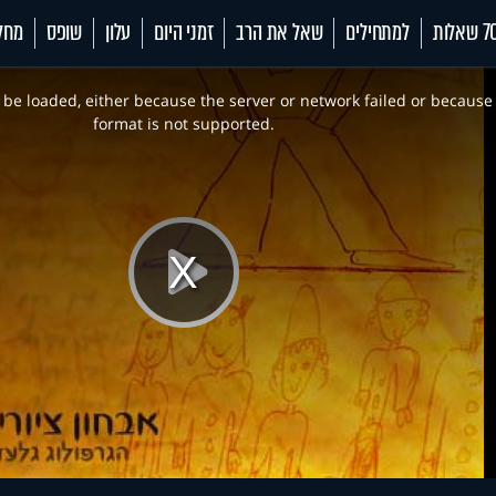
 שאלות
למתחילים
שאל את הרב
זמני היום
עלון
שופס
מחל
be loaded, either because the server or network failed or because
format is not supported.
Play
Video