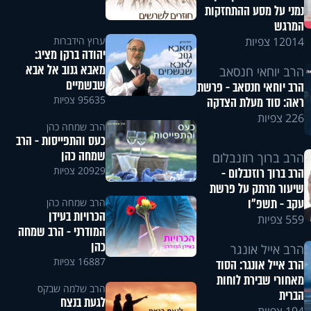
נמני על מסע ההתחזקות
המרגש
ערוץ הידברות
12014 צפיות
יהודה ברקן מציג:
מאבא גנוב אל אבא
הרב יוחאי חנסאב
שבשמיים
הרב יוחאי חנסאב - פרשת
95635 צפיות
ראה: סוד מעלת הצדקה
226 צפיות
הרב שמחה כהן
כעס והתפייסות - הרב
שמחה כהן
הרב ברוך רוזנבלום
20929 צפיות
הרב ברוך רוזנבלום -
שיעור מרתק על פרשת
עקב - תשפ"ו
הרב שמחה כהן
הכרויות בעידן
559 צפיות
המודרני - הרב שמחה
כהן
הרב אייל אונגר
16887 צפיות
הרב אייל אונגר: הסוד
מאחורי שבירת לוחות
הרב שלמה שבקס
הברית
לגעת בנצח