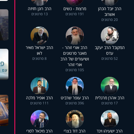
הרב יובל הכהן
מרצות - נשים
הרב רונן חזיזה
אשרוב
191 סרטונים
13 סרטונים
20 סרטונים
המקובל הרב יעקב
הרב אורי זוהר -
הרב ישראל מאיר
עדס
מאגר סרטונים
לאו
52 סרטונים
ושיעורים של הרב
8 סרטונים
אורי זוהר
105 סרטונים
הרב אהרן מרגלית
הרב עופר שרביט
הרב אופיר מלכה
17 סרטונים
396 סרטונים
111 סרטונים
הרב ישעיהו וינד
הרב דוד בצרי
הרב מיכאל לסרי