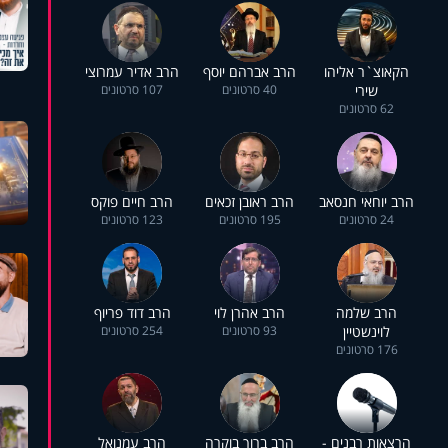
הקאוצ`ר אליהו
הרב אברהם יוסף
הרב אדיר עמרוצי
שירי
40 סרטונים
107 סרטונים
62 סרטונים
הרב יוחאי חנסאב
הרב ראובן זכאים
הרב חיים פוקס
24 סרטונים
195 סרטונים
123 סרטונים
הרב שלמה
הרב אהרן לוי
הרב דוד פריוף
לוינשטיין
93 סרטונים
254 סרטונים
176 סרטונים
הרצאות רבנים -
הרב ברוך בוקרה
הרב עמנואל