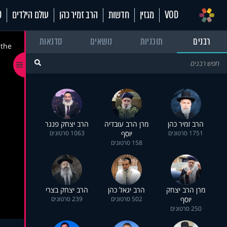
VOD
מגזין
חדשות
הרב זמיר כהן
עולם הילדים
70
רבנים
תוכניות
נושאים
סדנאות
 the
הרב זמיר כהן
מרן הרב עובדיה
הרב יצחק פנגר
1751 סרטונים
יוסף
1063 סרטונים
158 סרטונים
מרן הרב יצחק
הרב יגאל כהן
הרב יצחק בצרי
יוסף
502 סרטונים
239 סרטונים
250 סרטונים