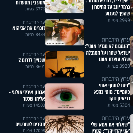
"אין לי יד, וזו לא מחלה":
מסע בין מסעדות
כרמל יוגב על החיסרון
6776 צפיות
שהפך לגעגוע
2999 צפיות
ערוץ הידברות
זוכרים את אביהוא
8434 צפיות
ערוץ הידברות
"הגמגום לא מגדיר אותי":
ישראל שטרן על המגבלה
ערוץ הידברות
שלא עוצרת אותו
שכוייך לדרום 2
3920 צפיות
3601 צפיות
ערוץ הידברות
"ניסו לחטוף אותי
ערוץ הידברות
פעמיים": מוטי כהנא
אבחון אירידיאולוגי -
בריאיון נוקב
אליהו שכטר
5304 צפיות
14503 צפיות
ערוץ הידברות
ערוץ הידברות
חוזרים לשורשים
"שאלתי את אמא שלי
'אני יהודייה?'": קטרין
17098 צפיות