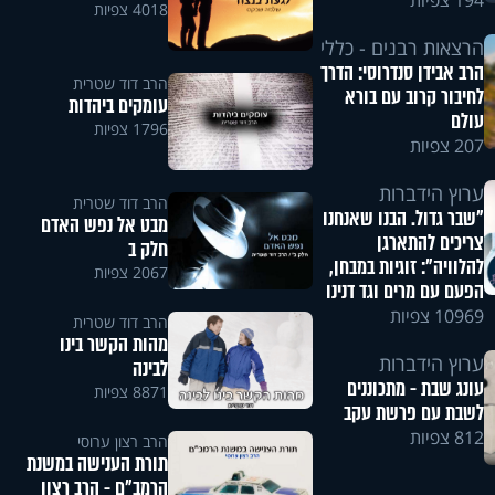
194 צפיות
4018 צפיות
הרצאות רבנים - כללי
הרב אבידן סנדרוסי: הדרך
הרב דוד שטרית
לחיבור קרוב עם בורא
עומקים ביהדות
עולם
1796 צפיות
207 צפיות
ערוץ הידברות
הרב דוד שטרית
"שבר גדול. הבנו שאנחנו
מבט אל נפש האדם
צריכים להתארגן
חלק ב
להלוויה": זוגיות במבחן,
2067 צפיות
הפעם עם מרים וגד דנינו
10969 צפיות
הרב דוד שטרית
מהות הקשר בינו
ערוץ הידברות
לבינה
עונג שבת - מתכוננים
8871 צפיות
לשבת עם פרשת עקב
812 צפיות
הרב רצון ערוסי
תורת הענישה במשנת
הרמב"ם - הרב רצון