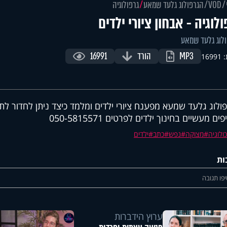
VOD
הגרפולוג גלעד שמאע
גרפולוגיה
ולוגיה - אבחון ציורי ילדים
לוג גלעד שמאע
MP3
הורד
16991
169
ולוג גלעד שמעא מפענח ציורי ילדים ומלמד כיצד ניתן לחדור לת
פים מעשיים בחינוך ילדים לפרטים 050-5815571
ולוגיה
מצוקה
נפש
כתב
ילדים
ות
פו תגובה
ערוץ הידברות