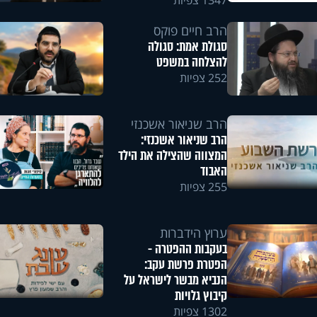
1347 צפיות
הרב חיים פוקס
סגולת אמת: סגולה
להצלחה במשפט
252 צפיות
הרב שניאור אשכנזי
הרב שניאור אשכנזי:
המצווה שהצילה את הילד
האבוד
255 צפיות
ערוץ הידברות
בעקבות ההפטרה -
הפטרת פרשת עקב:
הנביא מבשר לישראל על
קיבוץ גלויות
1302 צפיות