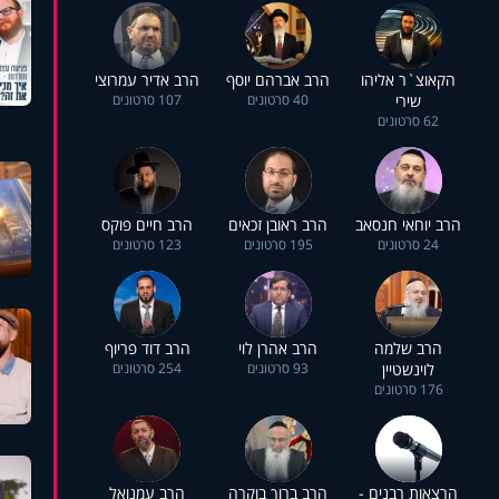
הקאוצ`ר אליהו
הרב אברהם יוסף
הרב אדיר עמרוצי
שירי
40 סרטונים
107 סרטונים
62 סרטונים
הרב יוחאי חנסאב
הרב ראובן זכאים
הרב חיים פוקס
24 סרטונים
195 סרטונים
123 סרטונים
הרב שלמה
הרב אהרן לוי
הרב דוד פריוף
לוינשטיין
93 סרטונים
254 סרטונים
176 סרטונים
הרצאות רבנים -
הרב ברוך בוקרה
הרב עמנואל