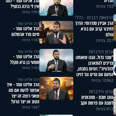
הברית
הרב אליהו עמר - למה
אין לי ברכה בכסף?
193 צפיות
1063 צפיות
הרצאות רבנים - כללי
הרב אבידן סנדרוסי: הדרך
הרב אליהו עמר
הרב אליהו עמר -
לחיבור קרוב עם בורא
סיום מרד אבשלום
עולם
1187 צפיות
207 צפיות
ערוץ הידברות
הרב אליהו עמר
הרב אליהו עמר -
"שבר גדול. הבנו שאנחנו
שמעי בן גרא מקלל
צריכים להתארגן
1103 צפיות
להלוויה": זוגיות במבחן,
הפעם עם מרים וגד דנינו
הרב אליהו עמר
10962 צפיות
הרב אליהו עמר - איך
אפשר לדעת אם מה
ערוץ הידברות
שאני רוצה זה יצר
עונג שבת - מתכוננים
הטוב או יצר הרע?
לשבת עם פרשת עקב
1047 צפיות
812 צפיות