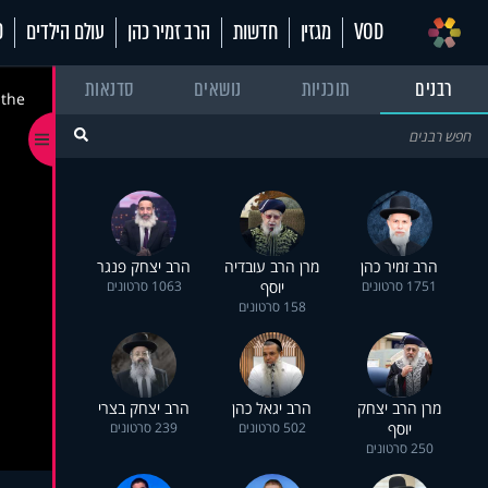
VOD
מגזין
חדשות
הרב זמיר כהן
עולם הילדים
70
רבנים
תוכניות
נושאים
סדנאות
 the
הרב זמיר כהן
מרן הרב עובדיה
הרב יצחק פנגר
1751 סרטונים
יוסף
1063 סרטונים
158 סרטונים
מרן הרב יצחק
הרב יגאל כהן
הרב יצחק בצרי
יוסף
502 סרטונים
239 סרטונים
250 סרטונים