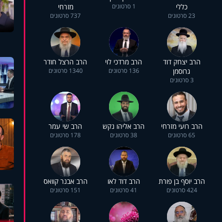
כללי
1 סרטונים
מזרחי
23 סרטונים
737 סרטונים
הרב יצחק דוד
הרב מרדכי לוי
הרב הרצל חודר
גרוסמן
136 סרטונים
1340 סרטונים
3 סרטונים
הרב רועי מזרחי
הרב אליהו נקש
הרב שי עמר
65 סרטונים
38 סרטונים
178 סרטונים
הרב יוסף בן פורת
הרב דוד לאו
הרב אבנר קוואס
424 סרטונים
41 סרטונים
151 סרטונים