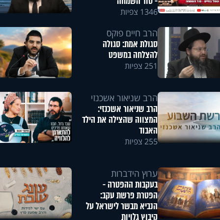
- סוד השמחה
1346 צפיות
הרב חיים פוקס
סגולת אמת: סגולה
להצלחה במשפט
251 צפיות
הרב שניאור אשכנזי
הרב שניאור אשכנזי:
המצווה שהצילה את הילד
האבוד
255 צפיות
ערוץ הידברות
בעקבות ההפטרה -
הפטרת פרשת עקב:
הנביא מבשר לישראל על
קיבוץ גלויות