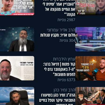
"העבריין אמר 'שינית לי
את החיים מהקצה אל
הקצה'"
2987 צפיות
הרב אדיר עמרוצי
חלום אדיר: מקבץ סגולות
304 צפיות
ערוץ הידברות
קוד פתוח | דניאל ברגר:
"ה-7 באוקטובר גרם לי
לחפש תשובות"
6373 צפיות
הרב זמיר כהן
הרה"ג זמיר כהן בשיעורו
השבועי: עיקר וטפל בחיים