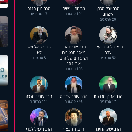
הרב יובל הכהן
מרצות - נשים
הרב רונן חזיזה
אשרוב
191 סרטונים
13 סרטונים
20 סרטונים
המקובל הרב יעקב
הרב אורי זוהר -
הרב ישראל מאיר
עדס
מאגר סרטונים
לאו
52 סרטונים
ושיעורים של הרב
8 סרטונים
אורי זוהר
105 סרטונים
הרב אהרן מרגלית
הרב עופר שרביט
הרב אופיר מלכה
17 סרטונים
396 סרטונים
111 סרטונים
הרב ישעיהו וינד
הרב דוד בצרי
הרב מיכאל לסרי