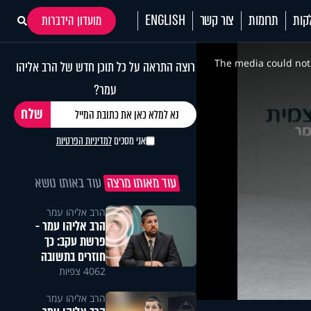
קות
תרומות
צור קשר
ENGLISH
מועדון הידברות
This
is
a
The media could not 
רוצה התראה על כל תוכן חדש של הרב אליהו
modal
window.
עמר?
אני מסכים
למדיניות הפרטיות
עוד מאותו מרצה
עוד באותו נושא
הרב אליהו עמר
הרב אליהו עמר -
פרשת עקב: כך
חוזרים בתשובה
4062 צפיות
הרב אליהו עמר