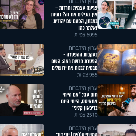
ערוץ הידברות
פגיעה עצמית וחרדות –
איך מכילים את זה? זוגיות
במבחן, הפעם עם יהודית
ואלתר כהן
6095 צפיות
ערוץ הידברות
בעקבות ההפטרה -
הפטרת פרשת ראה: השם
מבטיח לבנות את ירושלים
955 צפיות
ערוץ הידברות
תום עוז: "אם הייתי
אתאיסט, הייתי היום
בדיכאון קליני"
2510 צפיות
ערוץ הידברות
המשפיע(נ)ים | יוני דוד: