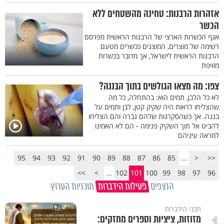
אזהרות הרבנות: טחינה מהשטחים ללא
הכשר
אגף הכשרות הארצי של הרבנות הראשית מפרסם
רשימה של מוצרים, המוצגים ככשרים מטעם
הרבנות הראשית לישראל, אך מדובר בכשרות
מזויפת
צפו: מה מצאו הגולשים בתוך הבננה?
לא כל הלבן, תמים הוא: בהתחלה, כל מה
שהצליחו לראות היה שקיק קטן, לבן ותמים על
בננה. אך כשהסקרנות שלהם גברה והם הצליחו
להביט אל תוך השקיק פנימה - הם לא האמינו
למראה עיניהם
95
94
93
92
91
90
89
88
87
86
85
...
<
<<
>>
>
...
102
101
100
99
98
97
96
הנצפים
פעילות הידברות
תוכניות הערוץ
תכני הידברות
מזוזות, ציציות וספרים מחזקים: