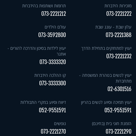
מזכירות הידברות
תרומות ושותפות בהידברות
073-2221212
073-2221222
עלון שבת - עונג שבת
עולם הילדים
073-3592800
073-2221388
יעוץ למתחזקים בתחילת הדרך
יעוץ לילדות בסיכון והדרכה להורים -
אתגר
073-2221232
073-3333320
יעוץ לנשים בטהרת המשפחה -
קו ההלכה הידברות
מתחברות
073-3333300
02-6301516
יעוץ תמיכה וסיוע לנשים בהריון
דיווח וסיוע במקרי התבוללות
052-9551591
052-9551591
הזמנת חוגי בית (בחינם)
נופשים
073-2221270
073-2221290