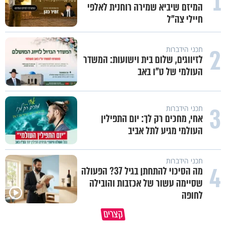
1
המיזם שיביא שמירה רוחנית לאלפי
חיילי צה"ל
2
תכני הידברות
לזיווגים, שלום בית וישועות: המשדר
העולמי של ט"ו באב
3
תכני הידברות
אחי, מחכים רק לך: יום התפילין
העולמי מגיע לתל אביב
תכני הידברות
4
מה הסיכוי להתחתן בגיל 37? הפעולה
שסיימה עשור של אכזבות והובילה
לחופה
קצרים
מדוע האמונה נמשלה למלח?
גם ׳הרע׳ זה הרחמים של בורא ע