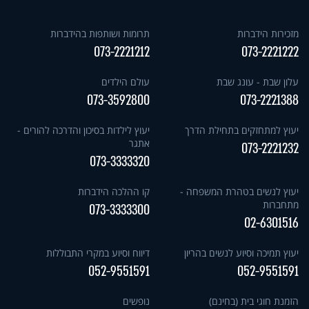
מזכירות הידברות
תרומות ושותפות בהידברות
073-2221212
073-2221222
עלון שבת - עונג שבת
עולם הילדים
073-3592800
073-2221388
יעוץ למתחזקים בתחילת הדרך
יעוץ לילדות בסיכון והדרכה להורים -
אתגר
073-2221232
073-3333320
יעוץ לנשים בטהרת המשפחה -
קו ההלכה הידברות
מתחברות
073-3333300
02-6301516
יעוץ תמיכה וסיוע לנשים בהריון
דיווח וסיוע במקרי התבוללות
052-9551591
052-9551591
הזמנת חוגי בית (בחינם)
נופשים