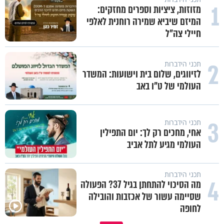
1
מזוזות, ציציות וספרים מחזקים:
המיזם שיביא שמירה רוחנית לאלפי
חיילי צה"ל
2
תכני הידברות
לזיווגים, שלום בית וישועות: המשדר
העולמי של ט"ו באב
3
תכני הידברות
אחי, מחכים רק לך: יום התפילין
העולמי מגיע לתל אביב
תכני הידברות
4
מה הסיכוי להתחתן בגיל 37? הפעולה
שסיימה עשור של אכזבות והובילה
לחופה
תעצרו לפני שאתם מוציאים דיבה על