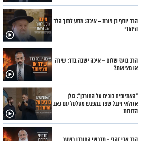
הרב יוסף בן פורת – איכה: מסע לתוך הלב
היהודי
הרב בועז שלום – איכה ישבה בדד: שירה
או מציאות?
"האתיופים בוכים על החורבן": גולן
אזולאי ויובל שפר במפגש מטלטל עם כאב
הדורות
הרב אבי זהבי - מדרשי החורבן כשער