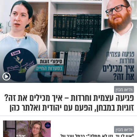
וידיאו מגזין
פגיעה עצמית וחרדות – איך מכילים את זה?
זוגיות במבחן, הפעם עם יהודית ואלתר כהן
וידיאו מגזין
"אין לי יד, וזו לא מחלה": כרמל יוגב על