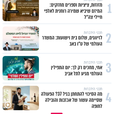
1
מזוזות, ציציות וספרים מחזקים:
המיזם שיביא שמירה רוחנית לאלפי
חיילי צה"ל
2
תכני הידברות
לזיווגים, שלום בית וישועות: המשדר
העולמי של ט"ו באב
3
תכני הידברות
אחי, מחכים רק לך: יום התפילין
העולמי מגיע לתל אביב
תכני הידברות
4
מה הסיכוי להתחתן בגיל 37? הפעולה
שסיימה עשור של אכזבות והובילה
לחופה
במבט לאחור - האם התקופה הקשה
סגולה בבוקר להסרת חששות ופח