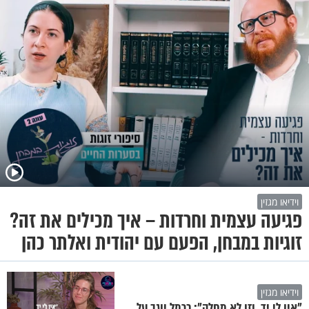
וידיאו מגזין
פגיעה עצמית וחרדות – איך מכילים את זה?
זוגיות במבחן, הפעם עם יהודית ואלתר כהן
וידיאו מגזין
"אין לי יד, וזו לא מחלה": כרמל יוגב על