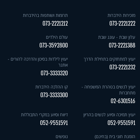
מזכירות הידברות
תרומות ושותפות בהידברות
073-2221212
073-2221222
עלון שבת - עונג שבת
עולם הילדים
073-3592800
073-2221388
יעוץ למתחזקים בתחילת הדרך
יעוץ לילדות בסיכון והדרכה להורים -
אתגר
073-2221232
073-3333320
יעוץ לנשים בטהרת המשפחה -
קו ההלכה הידברות
מתחברות
073-3333300
02-6301516
יעוץ תמיכה וסיוע לנשים בהריון
דיווח וסיוע במקרי התבוללות
052-9551591
052-9551591
הזמנת חוגי בית (בחינם)
נופשים