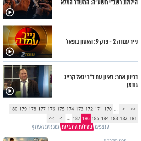
הילולת רשב"י תשע"ה: המשדר המלא
נייר עמדה 2 - פרק 9: האסון בנפאל
בכיוון אחר: ראיון עם ד"ר יגאל קרייג
גודמן
180
179
178
177
176
175
174
173
172
171
170
...
<
<<
>>
>
...
187
186
185
184
183
182
181
הנצפים
פעילות הידברות
תוכניות הערוץ
תכני הידברות