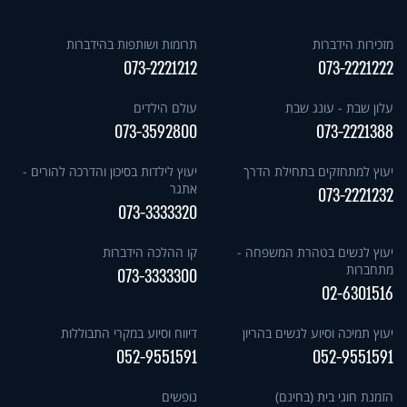
מזכירות הידברות
תרומות ושותפות בהידברות
073-2221212
073-2221222
עלון שבת - עונג שבת
עולם הילדים
073-3592800
073-2221388
יעוץ למתחזקים בתחילת הדרך
יעוץ לילדות בסיכון והדרכה להורים -
אתגר
073-2221232
073-3333320
יעוץ לנשים בטהרת המשפחה -
קו ההלכה הידברות
מתחברות
073-3333300
02-6301516
יעוץ תמיכה וסיוע לנשים בהריון
דיווח וסיוע במקרי התבוללות
052-9551591
052-9551591
הזמנת חוגי בית (בחינם)
נופשים