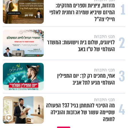
1
מזוזות, ציציות וספרים מחזקים:
המיזם שיביא שמירה רוחנית לאלפי
חיילי צה"ל
2
תכני הידברות
לזיווגים, שלום בית וישועות: המשדר
העולמי של ט"ו באב
3
תכני הידברות
אחי, מחכים רק לך: יום התפילין
העולמי מגיע לתל אביב
תכני הידברות
4
מה הסיכוי להתחתן בגיל 37? הפעולה
שסיימה עשור של אכזבות והובילה
לחופה