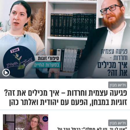
וידיאו מגזין
פגיעה עצמית וחרדות – איך מכילים את זה?
זוגיות במבחן, הפעם עם יהודית ואלתר כהן
וידיאו מגזין
"אין לי יד, וזו לא מחלה": כרמל יוגב על