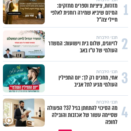
1
מזוזות, ציציות וספרים מחזקים:
המיזם שיביא שמירה רוחנית לאלפי
חיילי צה"ל
2
תכני הידברות
לזיווגים, שלום בית וישועות: המשדר
העולמי של ט"ו באב
3
תכני הידברות
אחי, מחכים רק לך: יום התפילין
העולמי מגיע לתל אביב
תכני הידברות
4
מה הסיכוי להתחתן בגיל 37? הפעולה
שסיימה עשור של אכזבות והובילה
לחופה