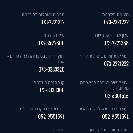
מזכירות הידברות
תרומות ושותפות בהידברות
073-2221212
073-2221222
עלון שבת - עונג שבת
עולם הילדים
073-3592800
073-2221388
יעוץ למתחזקים בתחילת הדרך
יעוץ לילדות בסיכון והדרכה להורים -
אתגר
073-2221232
073-3333320
יעוץ לנשים בטהרת המשפחה -
קו ההלכה הידברות
מתחברות
073-3333300
02-6301516
יעוץ תמיכה וסיוע לנשים בהריון
דיווח וסיוע במקרי התבוללות
052-9551591
052-9551591
הזמנת חוגי בית (בחינם)
נופשים