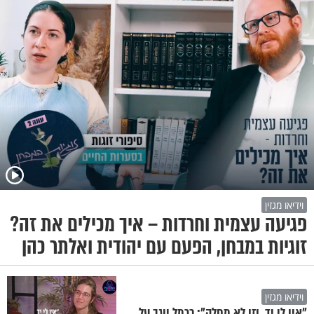
וידיאו מגזין
פגיעה עצמית וחרדות – איך מכילים את זה?
זוגיות במבחן, הפעם עם יהודית ואלתר כהן
וידיאו מגזין
"אין לי יד, וזו לא מחלה": כרמל יוגב על