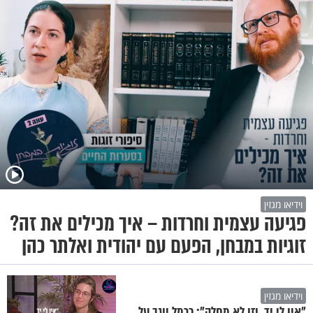
וידיאו מגזין
פגיעה עצמית וחרדות – איך מכילים את זה?
זוגיות במבחן, הפעם עם יהודית ואלתר כהן
וידיאו מגזין
"אין לי יד, וזו לא מחלה": כרמל יוגב על