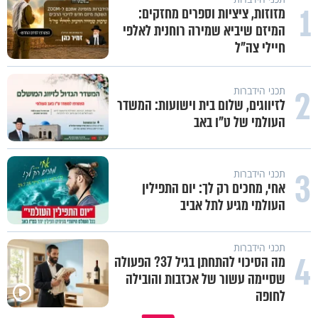
1
מזוזות, ציציות וספרים מחזקים:
המיזם שיביא שמירה רוחנית לאלפי
חיילי צה"ל
2
תכני הידברות
לזיווגים, שלום בית וישועות: המשדר
העולמי של ט"ו באב
3
תכני הידברות
אחי, מחכים רק לך: יום התפילין
העולמי מגיע לתל אביב
תכני הידברות
4
מה הסיכוי להתחתן בגיל 37? הפעולה
שסיימה עשור של אכזבות והובילה
לחופה