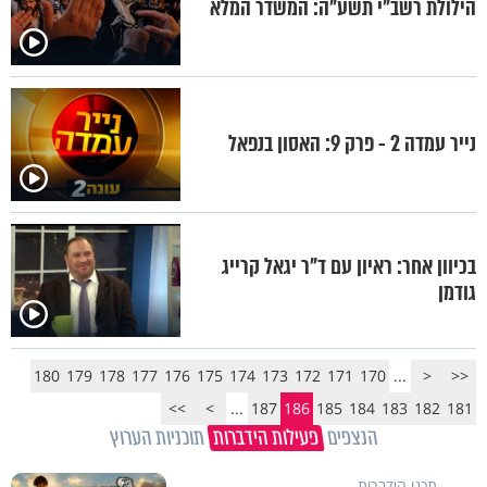
הילולת רשב"י תשע"ה: המשדר המלא
נייר עמדה 2 - פרק 9: האסון בנפאל
בכיוון אחר: ראיון עם ד"ר יגאל קרייג
גודמן
180
179
178
177
176
175
174
173
172
171
170
...
<
<<
>>
>
...
187
186
185
184
183
182
181
הנצפים
פעילות הידברות
תוכניות הערוץ
תכני הידברות