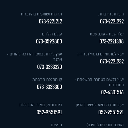
מזכירות הידברות
תרומות ושותפות בהידברות
073-2221212
073-2221222
עלון שבת - עונג שבת
עולם הילדים
073-3592800
073-2221388
יעוץ למתחזקים בתחילת הדרך
יעוץ לילדות בסיכון והדרכה להורים -
אתגר
073-2221232
073-3333320
יעוץ לנשים בטהרת המשפחה -
קו ההלכה הידברות
מתחברות
073-3333300
02-6301516
יעוץ תמיכה וסיוע לנשים בהריון
דיווח וסיוע במקרי התבוללות
052-9551591
052-9551591
הזמנת חוגי בית (בחינם)
נופשים