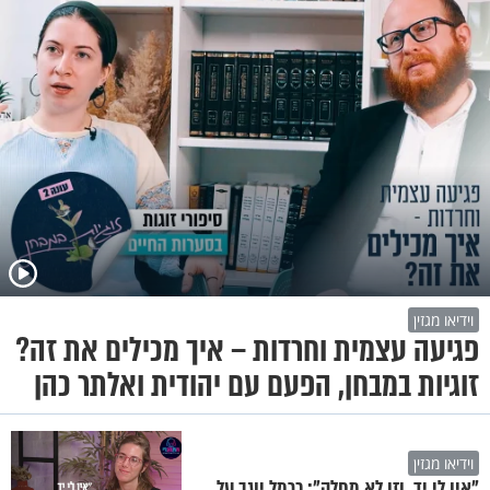
וידיאו מגזין
פגיעה עצמית וחרדות – איך מכילים את זה?
זוגיות במבחן, הפעם עם יהודית ואלתר כהן
וידיאו מגזין
"אין לי יד, וזו לא מחלה": כרמל יוגב על