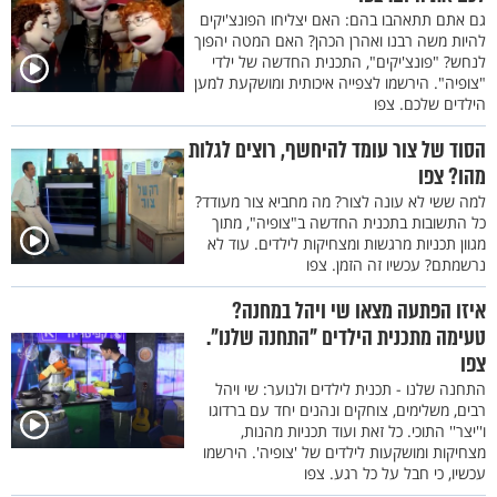
גם אתם תתאהבו בהם: האם יצליחו הפונצ'יקים
להיות משה רבנו ואהרן הכהן? האם המטה יהפוך
לנחש? "פונצ'יקים", התכנית החדשה של ילדי
"צופיה". הירשמו לצפייה איכותית ומושקעת למען
הילדים שלכם. צפו
הסוד של צור עומד להיחשף, רוצים לגלות
מהו? צפו
למה ששי לא עונה לצור? מה מחביא צור מעודד?
כל התשובות בתכנית החדשה ב"צופיה", מתוך
מגוון תכניות מרגשות ומצחיקות לילדים. עוד לא
נרשמתם? עכשיו זה הזמן. צפו
איזו הפתעה מצאו שי ויהל במחנה?
טעימה מתכנית הילדים "התחנה שלנו".
צפו
התחנה שלנו - תכנית לילדים ולנוער: שי ויהל
רבים, משלימים, צוחקים ונהנים יחד עם ברדוגו
ו''יצר'' התוכי. כל זאת ועוד תכניות מהנות,
מצחיקות ומושקעות לילדים של 'צופיה'. הירשמו
עכשיו, כי חבל על כל רגע. צפו