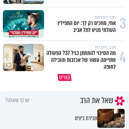
3
תכני הידברות
אחי, מחכים רק לך: יום התפילין
העולמי מגיע לתל אביב
תכני הידברות
4
מה הסיכוי להתחתן בגיל 37? הפעולה
שסיימה עשור של אכזבות והובילה
לחופה
קצרים
מדוע האמונה נמשלה למלח?
גם ׳הרע׳ זה הרחמים של בורא ע
שאל את הרב
יש לך שאלה?
שבירת ביצים