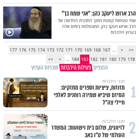
הרב ארוש ליעקב כהן: "אני שמח בך"
שתי טעימות קטנות מתוך התכנית החדשה של
הרב ארוש ויעקב כהן, המצטלמת בימים אלה
בערוץ הידברות
177
176
175
174
173
172
171
170
169
168
167
...
<
<<
>>
>
...
184
183
182
181
180
179
178
הנצפים
פעילות הידברות
תוכניות הערוץ
תכני הידברות
1
מזוזות, ציציות וספרים מחזקים:
המיזם שיביא שמירה רוחנית לאלפי
חיילי צה"ל
2
תכני הידברות
לזיווגים, שלום בית וישועות: המשדר
העולמי של ט"ו באב