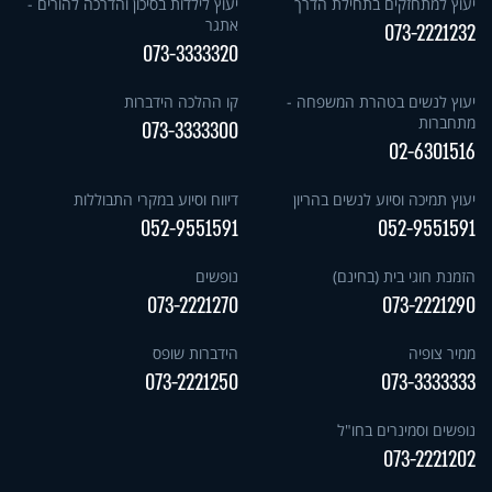
יעוץ למתחזקים בתחילת הדרך
יעוץ לילדות בסיכון והדרכה להורים -
אתגר
073-2221232
073-3333320
יעוץ לנשים בטהרת המשפחה -
קו ההלכה הידברות
מתחברות
073-3333300
02-6301516
יעוץ תמיכה וסיוע לנשים בהריון
דיווח וסיוע במקרי התבוללות
052-9551591
052-9551591
הזמנת חוגי בית (בחינם)
נופשים
073-2221270
073-2221290
ממיר צופיה
הידברות שופס
073-2221250
073-3333333
נופשים וסמינרים בחו"ל
073-2221202